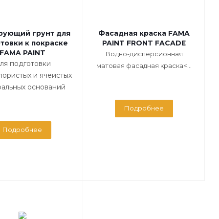
рующий грунт для
Фасадная краска FAMA
товки к покраске
PAINT FRONT FACADE
FAMA PAINT
Водно-дисперсионная
ля подготовки
матовая фасадная краска<...
пористых и ячеистых
альных оснований
Подробнее
Подробнее