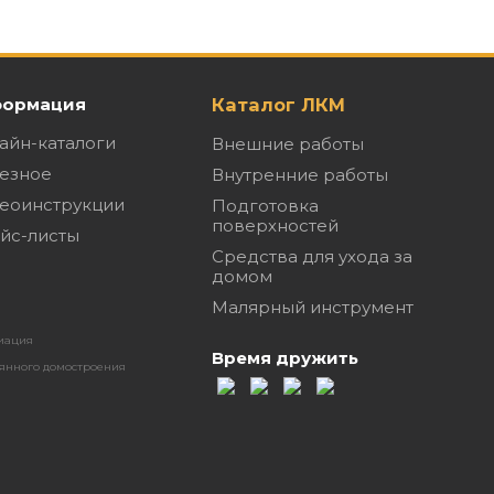
ормация
Каталог ЛКМ
айн-каталоги
Внешние работы
езное
Внутренние работы
еоинструкции
Подготовка
поверхностей
йс-листы
Средства для ухода за
домом
Малярный инструмент
иация
Время дружить
янного домостроения