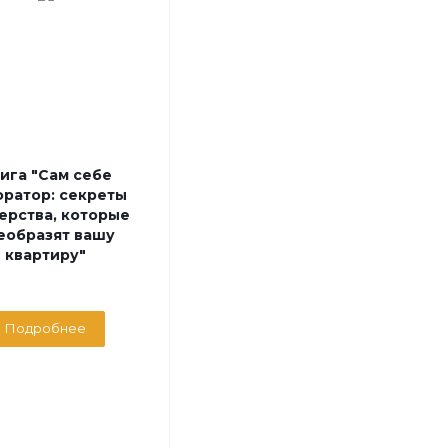
ига "Сам себе
оратор: секреты
ерства, которые
еобразят вашу
квартиру"
Подробнее