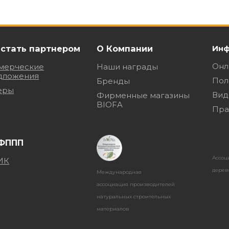
 стать партнером
О Компании
Инф
Онл
мерческие
Наши награды
дложения
Пол
Бренды
еры
Вид
Фирменные магазины
BIOFA
Пра
Ассоц
дерев
Международная
ассоциация производителей
натуральных строительных
материалов