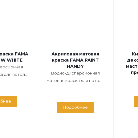
краска FAMA
Акриловая матовая
Кн
OW WHITE
краска FAMA PAINT
дек
HANDY
маст
ерсионная
пр
Водно-дисперсионная
 для потол...
матовая краска для потол...
бнее
Подробнее