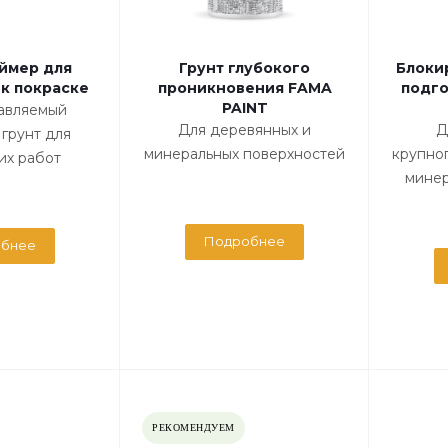
ймер для
Грунт глубокого
Блоки
к покраске
проникновения FAMA
подго
PAINT
авляемый
Для деревянных и
Д
грунт для
минеральных поверхностей
крупно
их работ
минер
Подробнее
бнее
РЕКОМЕНДУЕМ