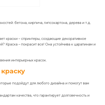
остей: бетона, кирпича, гипсокартона, дерева и т.д.
ает краски – спринтеры, создающие декоративное
й? Краска – покрасит все! Она устойчива к царапинам и
вения интерьерных красок.
 краску
торые подойдут для любого дизайна и помогут вам
ндартам качества, что гарантирует долговечность и