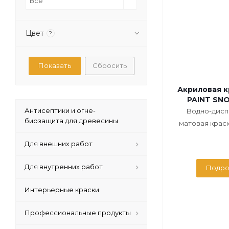
Все
Цвет
?
Сбросить
Акриловая 
PAINT SN
Антисептики и огне-
Водно-дисп
биозащита для древесины
матовая краска
Для внешних работ
Для внутренних работ
Подро
Интерьерные краски
Профессиональные продукты