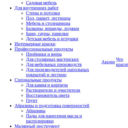
Садовая мебель
Для внутренних работ
Стены и потолки
Пол, паркет, лестницы
Мебель и столешницы
Балконы, веранды, лоджии
Бани, сауны, парилки
Детская мебель и игрушки
Интерьерные краски
Профессиональные продукты
Пробники и веера
Для столярных мастерских
Что
Акции
Для мебельных производств
краси
Для производителей напольных
покрытий и лестниц
Специальные продукты
Для камня и кирпича
Растворители и очистители
Восстановитель цвета
Грунт
Абразивы и подготовка поверхностей
Абразивы
Пады для нанесения масла и
располировки
Малярный инструмент