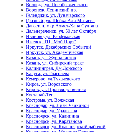
Вологда, ул. Преображенского
Воронеж, Ленинский пр.
Геленджик, ул. Луначарского
Грозный, ул. Шейха Али Митаева
Дагестан, мкр Ахмет-Хана Султана
Дальнереченск, ул. 50 лет Октября
Иваново, ул. Рабфаковская
Ижевск, ТЦ "Мой Порт"
Иркутск, Декабрьских Событий
Иркутск, ул. Академическая
Казань, ул. Журналистов
Казань, ул. Сибирский тракт
Калининград, Дм.Донского
Калуга, ул. Глаголева
Кемерово, ул.Тухачевского
Киров, ул. Воровского
Киров, ул. Производственная
Костанай-Тест
Кострома, ул. Волжская
Краснодар, ул. Лизы Чайкиной
Краснодар, ул. Уральская
Красноярск, ул. Калинина
Красноярск, ул. Каратанова
Красноярск, ул. Красноярский рабочий
Красноярск, ул. Михаила Годенко