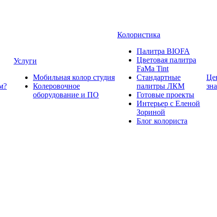
Колористика
Палитра BIOFA
Цветовая палитра
Услуги
FaMa Tint
Мобильная колор студия
Стандартные
Це
м?
Колеровочное
палитры ЛКМ
зн
оборудование и ПО
Готовые проекты
Интерьер с Еленой
Зориной
Блог колориста