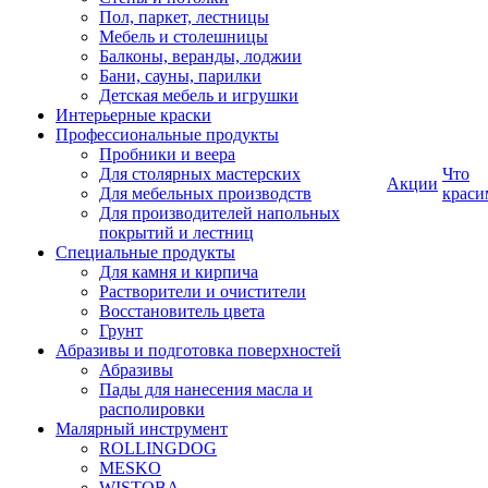
Пол, паркет, лестницы
Мебель и столешницы
Балконы, веранды, лоджии
Бани, сауны, парилки
Детская мебель и игрушки
Интерьерные краски
Профессиональные продукты
Пробники и веера
Для столярных мастерских
Что
Акции
Для мебельных производств
краси
Для производителей напольных
покрытий и лестниц
Специальные продукты
Для камня и кирпича
Растворители и очистители
Восстановитель цвета
Грунт
Абразивы и подготовка поверхностей
Абразивы
Пады для нанесения масла и
располировки
Малярный инструмент
ROLLINGDOG
MESKO
WISTOBA