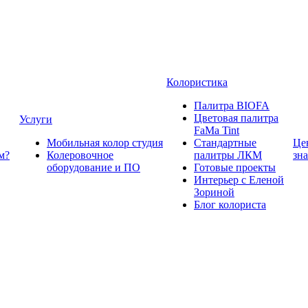
Колористика
Палитра BIOFA
Цветовая палитра
Услуги
FaMa Tint
Мобильная колор студия
Стандартные
Це
м?
Колеровочное
палитры ЛКМ
зн
оборудование и ПО
Готовые проекты
Интерьер с Еленой
Зориной
Блог колориста