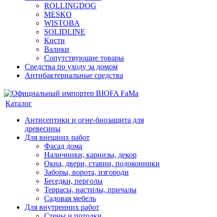
ROLLINGDOG
MESKO
WISTOBA
SOLIDLINE
Кисти
Валики
Сопутствующие товары
Средства по уходу за домом
Антибактериальные средства
Каталог
Антисептики и огне-биозащита для
древесины
Для внешних работ
Фасад дома
Наличники, карнизы, декор
Окна, двери, ставни, подоконники
Заборы, ворота, изгороди
Беседки, перголы
Террасы, настилы, причалы
Садовая мебель
Для внутренних работ
Стены и потолки