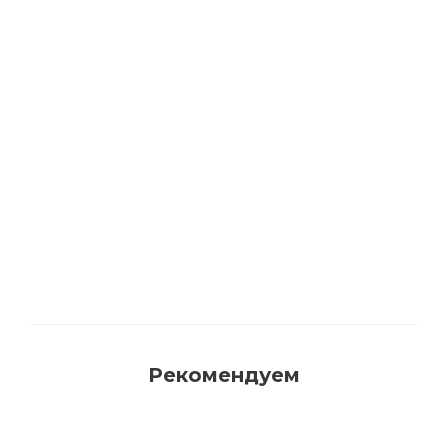
2043 BIOFA Масло защитное для наружных
работ с антисептиком
Много
Рекомендуем