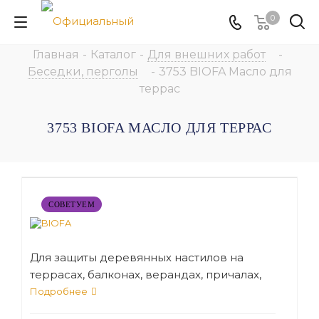
0
Главная
-
Каталог
-
Для внешних работ
-
Беседки, перголы
-
3753 BIOFA Масло для
террас
3753 BIOFA МАСЛО ДЛЯ ТЕРРАС
СОВЕТУЕМ
Для защиты деревянных настилов на
террасах, балконах, верандах, причалах,
помостках
Подробнее