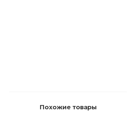
3542 Кисть флейцевая со смешанной
щетиной, LASURPROFI 50мм
Достаточно
Похожие товары