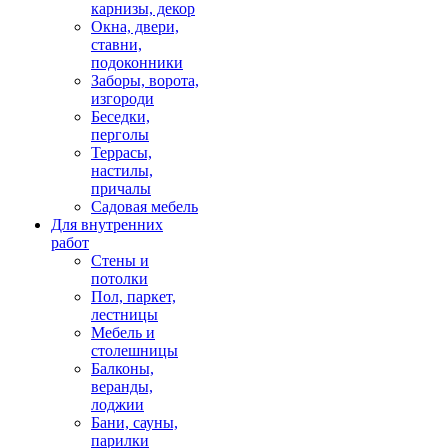
карнизы, декор
Окна, двери,
ставни,
подоконники
Заборы, ворота,
изгороди
Беседки,
перголы
Террасы,
настилы,
причалы
Садовая мебель
Для внутренних
работ
Стены и
потолки
Пол, паркет,
лестницы
Мебель и
столешницы
Балконы,
веранды,
лоджии
Бани, сауны,
парилки