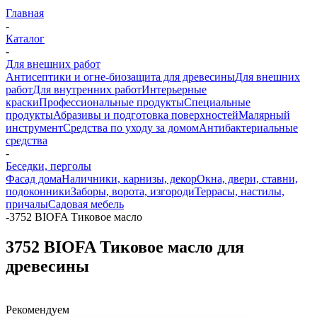
Главная
-
Каталог
-
Для внешних работ
Антисептики и огне-биозащита для древесины
Для внешних
работ
Для внутренних работ
Интерьерные
краски
Профессиональные продукты
Специальные
продукты
Абразивы и подготовка поверхностей
Малярный
инструмент
Средства по уходу за домом
Антибактериальные
средства
-
Беседки, перголы
Фасад дома
Наличники, карнизы, декор
Окна, двери, ставни,
подоконники
Заборы, ворота, изгороди
Террасы, настилы,
причалы
Садовая мебель
-
3752 BIOFA Тиковое масло
3752 BIOFA Тиковое масло для
древесины
Рекомендуем