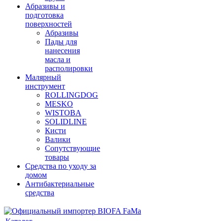
Абразивы и
подготовка
поверхностей
Абразивы
Пады для
нанесения
масла и
располировки
Малярный
инструмент
ROLLINGDOG
MESKO
WISTOBA
SOLIDLINE
Кисти
Валики
Сопутствующие
товары
Средства по уходу за
домом
Антибактериальные
средства