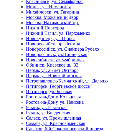
Красноярск, ул. Семафорная
Минск, ул. Неманская
Михайловск, ул. Гагарина
Москва, Можайский двор
Москва, Нахимовский пр.
Нижний Новгород
Нижний Тагил, ул. Пархоменко
Новокузнецк, ул. Щорса
Новороссийск, пр. Ленина
Новороссийск, ул. Снайпера Рубахо
Новороссийск, ул.Пионерская
Новосибирск, ул. Фабричная
Обнинск, Киевское ш., 33
Пермь, ул. 25 лет Октября
Пермь, ул. Новогайвинская
Петропавловск-Камчатский, ул. Дальняя
Пятигорск, Георгиевское шоссе
Пятигорск, ул. Беговая
Ростов-на-Дону, Кольцевая
Ростов-на-Дону, ул. Нансена
Рязань, ул. Рязанская
Рязань, ул.Введенская
Сальск, ул. Промышленная
Самара, ул. Красноармейская
Саратов, 6-й Соколовогорский проезд