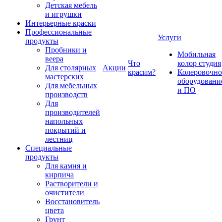
Детская мебель
и игрушки
Интерьерные краски
Профессиональные
Услуги
продукты
Пробники и
Мобильная
веера
Что
колор студия
Для столярных
Акции
красим?
Колеровочно
мастерских
оборудовани
Для мебельных
и ПО
производств
Для
производителей
напольных
покрытий и
лестниц
Специальные
продукты
Для камня и
кирпича
Растворители и
очистители
Восстановитель
цвета
Грунт