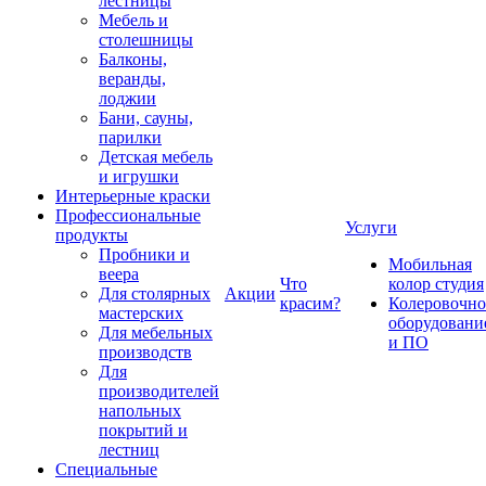
лестницы
Мебель и
столешницы
Балконы,
веранды,
лоджии
Бани, сауны,
парилки
Детская мебель
и игрушки
Интерьерные краски
Профессиональные
Услуги
продукты
Пробники и
Мобильная
веера
Что
колор студия
Для столярных
Акции
красим?
Колеровочно
мастерских
оборудовани
Для мебельных
и ПО
производств
Для
производителей
напольных
покрытий и
лестниц
Специальные