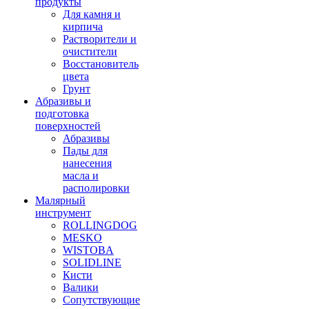
продукты
Для камня и
кирпича
Растворители и
очистители
Восстановитель
цвета
Грунт
Абразивы и
подготовка
поверхностей
Абразивы
Пады для
нанесения
масла и
располировки
Малярный
инструмент
ROLLINGDOG
MESKO
WISTOBA
SOLIDLINE
Кисти
Валики
Сопутствующие