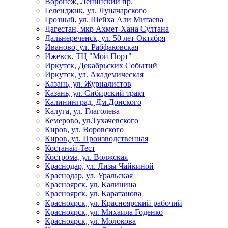
Воронеж, Ленинский пр.
Геленджик, ул. Луначарского
Грозный, ул. Шейха Али Митаева
Дагестан, мкр Ахмет-Хана Султана
Дальнереченск, ул. 50 лет Октября
Иваново, ул. Рабфаковская
Ижевск, ТЦ "Мой Порт"
Иркутск, Декабрьских Событий
Иркутск, ул. Академическая
Казань, ул. Журналистов
Казань, ул. Сибирский тракт
Калининград, Дм.Донского
Калуга, ул. Глаголева
Кемерово, ул.Тухачевского
Киров, ул. Воровского
Киров, ул. Производственная
Костанай-Тест
Кострома, ул. Волжская
Краснодар, ул. Лизы Чайкиной
Краснодар, ул. Уральская
Красноярск, ул. Калинина
Красноярск, ул. Каратанова
Красноярск, ул. Красноярский рабочий
Красноярск, ул. Михаила Годенко
Красноярск, ул. Молокова