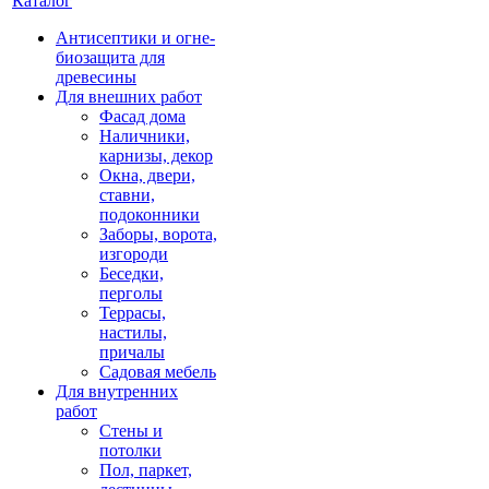
Каталог
Антисептики и огне-
биозащита для
древесины
Для внешних работ
Фасад дома
Наличники,
карнизы, декор
Окна, двери,
ставни,
подоконники
Заборы, ворота,
изгороди
Беседки,
перголы
Террасы,
настилы,
причалы
Садовая мебель
Для внутренних
работ
Стены и
потолки
Пол, паркет,