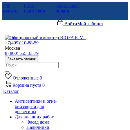
Где
Стать
Доставка и
купить
партнером
оплата
Войти
Мой кабинет
+7(499)110-88-59
Москва
8 (800) 555-33-79
Заказать звонок
Отложенные
0
Корзина
пуста
0
Каталог
Антисептики и огне-
биозащита для
древесины
Для внешних работ
Фасад дома
Наличники,