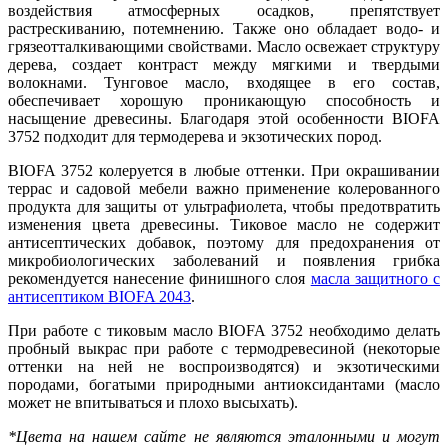
воздействия атмосферных осадков, препятствует
растрескиванию, потемнению. Также оно обладает водо- и
грязеотталкивающими свойствами. Масло освежает структуру
дерева, создает контраст между мягкими и твердыми
волокнами. Тунговое масло, входящее в его состав,
обеспечивает хорошую проникающую способность и
насыщение древесины. Благодаря этой особенности BIOFA
3752 подходит для термодерева и экзотических пород.
BIOFA 3752 колеруется в любые оттенки. При окрашивании
террас и садовой мебели важно применение колерованного
продукта для защиты от ультрафиолета, чтобы предотвратить
изменения цвета древесины. Тиковое масло не содержит
антисептических добавок, поэтому для предохранения от
микробиологических заболеваний и появления грибка
рекомендуется нанесение финишного слоя
масла защитного с
антисептиком BIOFA 2043
.
При работе с тиковым масло BIOFA 3752 необходимо делать
пробный выкрас при работе с термодревесиной (некоторые
оттенки на ней не воспроизводятся) и экзотическими
породами, богатыми природными антиоксидантами (масло
может не впитываться и плохо высыхать).
*Цвета на нашем сайте не являются эталонными и могут