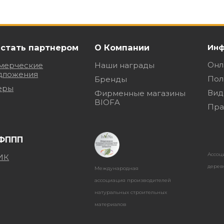
 стать партнером
О Компании
Инф
Онл
мерческие
Наши награды
дложения
Пол
Бренды
еры
Вид
Фирменные магазины
BIOFA
Пра
Ассоц
дерев
Международная
ассоциация производителей
натуральных строительных
материалов