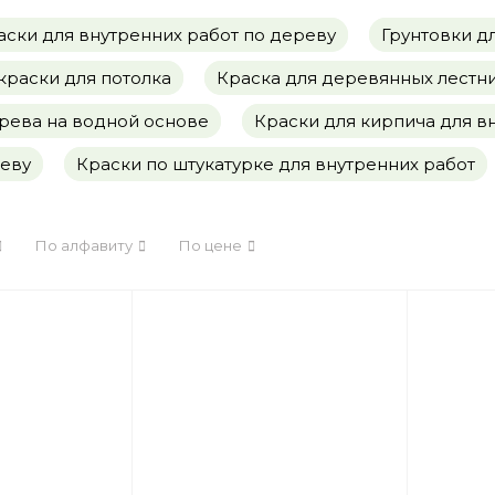
ски для внутренних работ по дереву
Грунтовки д
раски для потолка
Краска для деревянных лестн
рева на водной основе
Краски для кирпича для в
реву
Краски по штукатурке для внутренних работ
По алфавиту
По цене