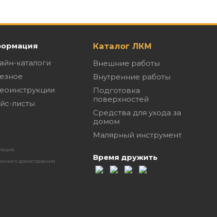
ормация
Каталог ЛКМ
айн-каталоги
Внешние работы
езное
Внутренние работы
еоинструкции
Подготовка
поверхностей
йс-листы
Средства для ухода за
домом
Малярный инструмент
иация
Время дружить
янного домостроения