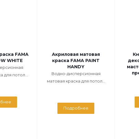
краска FAMA
Акриловая матовая
Кн
OW WHITE
краска FAMA PAINT
дек
HANDY
маст
ерсионная
пр
Водно-дисперсионная
 для потол...
матовая краска для потол...
бнее
Подробнее