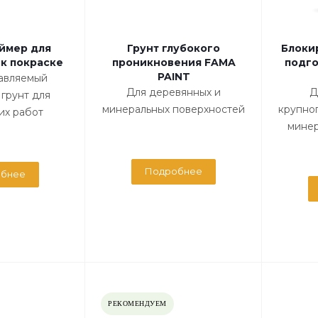
ймер для
Грунт глубокого
Блоки
к покраске
проникновения FAMA
подго
PAINT
авляемый
Для деревянных и
Д
грунт для
минеральных поверхностей
крупно
их работ
минер
Подробнее
бнее
РЕКОМЕНДУЕМ