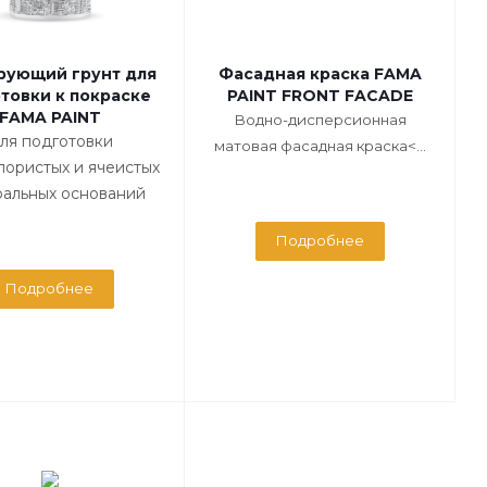
рующий грунт для
Фасадная краска FAMA
товки к покраске
PAINT FRONT FACADE
FAMA PAINT
Водно-дисперсионная
ля подготовки
матовая фасадная краска<...
пористых и ячеистых
альных оснований
Подробнее
Подробнее