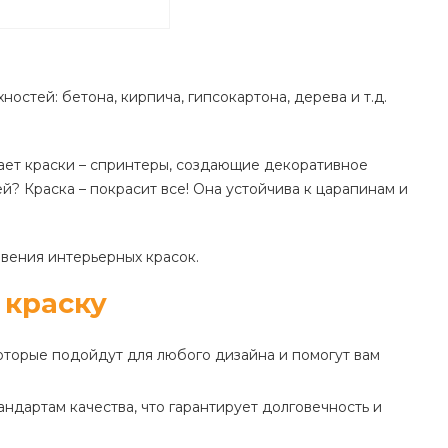
остей: бетона, кирпича, гипсокартона, дерева и т.д.
ает краски – спринтеры, создающие декоративное
й? Краска – покрасит все! Она устойчива к царапинам и
вения интерьерных красок.
 краску
торые подойдут для любого дизайна и помогут вам
ндартам качества, что гарантирует долговечность и