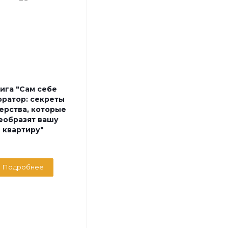
ига "Сам себе
оратор: секреты
ерства, которые
еобразят вашу
квартиру"
Подробнее