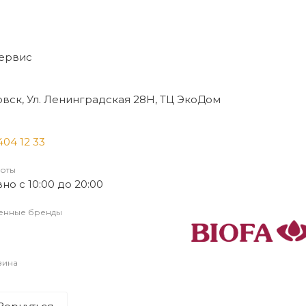
ервис
овск, Ул. Ленинградская 28Н, ТЦ ЭкоДом
404 12 33
оты
о с 10:00 до 20:00
енные бренды
зина