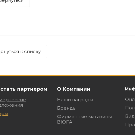
Вернуться
рнуться к списку
 стать партнером
О Компании
Инф
Онл
мерческие
Наши награды
дложения
Пол
Бренды
еры
Вид
Фирменные магазины
BIOFA
Пра