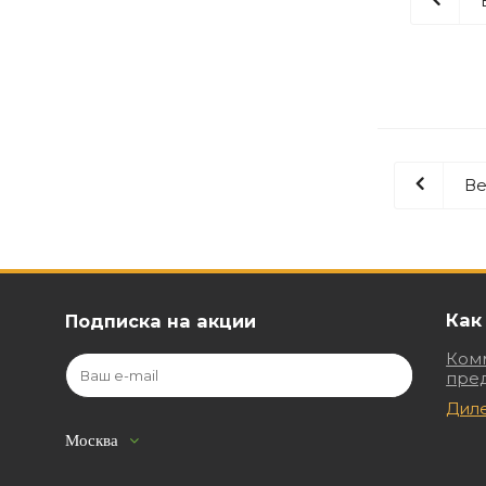
Ве
Как
Подписка на акции
Ком
пре
Дил
Москва