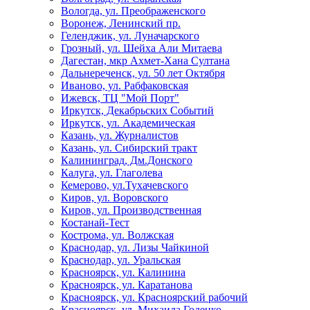
Вологда, ул. Преображенского
Воронеж, Ленинский пр.
Геленджик, ул. Луначарского
Грозный, ул. Шейха Али Митаева
Дагестан, мкр Ахмет-Хана Султана
Дальнереченск, ул. 50 лет Октября
Иваново, ул. Рабфаковская
Ижевск, ТЦ "Мой Порт"
Иркутск, Декабрьских Событий
Иркутск, ул. Академическая
Казань, ул. Журналистов
Казань, ул. Сибирский тракт
Калининград, Дм.Донского
Калуга, ул. Глаголева
Кемерово, ул.Тухачевского
Киров, ул. Воровского
Киров, ул. Производственная
Костанай-Тест
Кострома, ул. Волжская
Краснодар, ул. Лизы Чайкиной
Краснодар, ул. Уральская
Красноярск, ул. Калинина
Красноярск, ул. Каратанова
Красноярск, ул. Красноярский рабочий
Красноярск, ул. Михаила Годенко