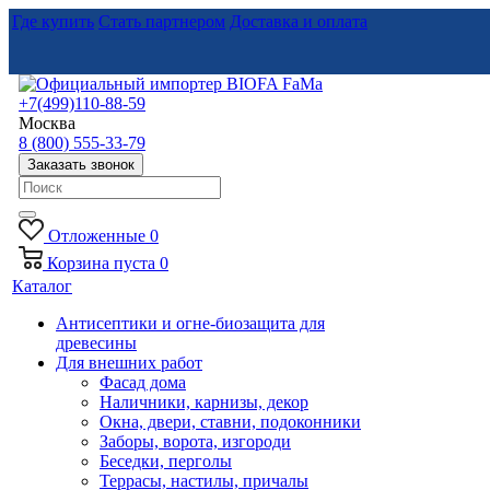
Где купить
Стать партнером
Доставка и оплата
+7(499)110-88-59
Москва
8 (800) 555-33-79
Заказать звонок
Отложенные
0
Корзина
пуста
0
Каталог
Антисептики и огне-биозащита для
древесины
Для внешних работ
Фасад дома
Наличники, карнизы, декор
Окна, двери, ставни, подоконники
Заборы, ворота, изгороди
Беседки, перголы
Террасы, настилы, причалы