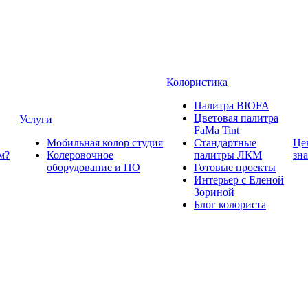
Колористика
Палитра BIOFA
Цветовая палитра
Услуги
FaMa Tint
Мобильная колор студия
Стандартные
Це
м?
Колеровочное
палитры ЛКМ
зн
оборудование и ПО
Готовые проекты
Интерьер с Еленой
Зориной
Блог колориста