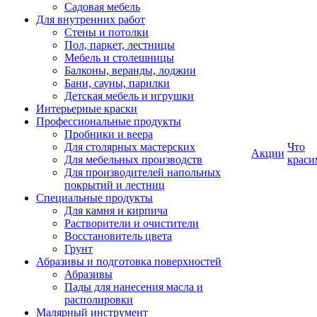
Садовая мебель
Для внутренних работ
Стены и потолки
Пол, паркет, лестницы
Мебель и столешницы
Балконы, веранды, лоджии
Бани, сауны, парилки
Детская мебель и игрушки
Интерьерные краски
Профессиональные продукты
Пробники и веера
Для столярных мастерских
Что
Акции
Для мебельных производств
краси
Для производителей напольных
покрытий и лестниц
Специальные продукты
Для камня и кирпича
Растворители и очистители
Восстановитель цвета
Грунт
Абразивы и подготовка поверхностей
Абразивы
Пады для нанесения масла и
располировки
Малярный инструмент