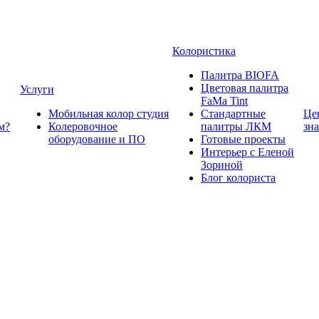
Колористика
Палитра BIOFA
Цветовая палитра
Услуги
FaMa Tint
Мобильная колор студия
Стандартные
Це
м?
Колеровочное
палитры ЛКМ
зн
оборудование и ПО
Готовые проекты
Интерьер с Еленой
Зориной
Блог колориста