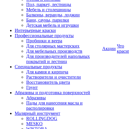
Пол, паркет, лестницы
Мебель и столешницы
Балконы, веранды, лоджии
Бани, сауны, парилки
Детская мебель и игрушки
Интерьерные краски
Профессиональные продукты
Пробники и веера
Для столярных мастерских
Что
Акции
Для мебельных производств
краси
Для производителей напольных
покрытий и лестниц
Специальные продукты
Для камня и кирпича
Растворители и очистители
Восстановитель цвета
Грунт
Абразивы и подготовка поверхностей
Абразивы
Пады для нанесения масла и
располировки
Малярный инструмент
ROLLINGDOG
MESKO
WISTOBA