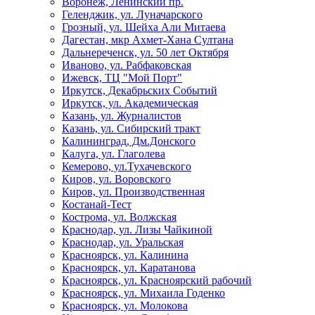
Воронеж, Ленинский пр.
Геленджик, ул. Луначарского
Грозный, ул. Шейха Али Митаева
Дагестан, мкр Ахмет-Хана Султана
Дальнереченск, ул. 50 лет Октября
Иваново, ул. Рабфаковская
Ижевск, ТЦ "Мой Порт"
Иркутск, Декабрьских Событий
Иркутск, ул. Академическая
Казань, ул. Журналистов
Казань, ул. Сибирский тракт
Калининград, Дм.Донского
Калуга, ул. Глаголева
Кемерово, ул.Тухачевского
Киров, ул. Воровского
Киров, ул. Производственная
Костанай-Тест
Кострома, ул. Волжская
Краснодар, ул. Лизы Чайкиной
Краснодар, ул. Уральская
Красноярск, ул. Калинина
Красноярск, ул. Каратанова
Красноярск, ул. Красноярский рабочий
Красноярск, ул. Михаила Годенко
Красноярск, ул. Молокова