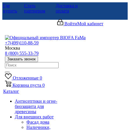
Где
Стать
Доставка и
купить
партнером
оплата
Войти
Мой кабинет
+7(499)110-88-59
Москва
8 (800) 555-33-79
Заказать звонок
Отложенные
0
Корзина
пуста
0
Каталог
Антисептики и огне-
биозащита для
древесины
Для внешних работ
Фасад дома
Наличники,