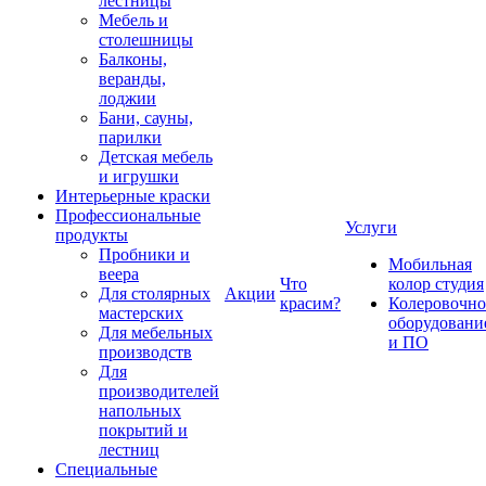
лестницы
Мебель и
столешницы
Балконы,
веранды,
лоджии
Бани, сауны,
парилки
Детская мебель
и игрушки
Интерьерные краски
Профессиональные
Услуги
продукты
Пробники и
Мобильная
веера
Что
колор студия
Для столярных
Акции
красим?
Колеровочно
мастерских
оборудовани
Для мебельных
и ПО
производств
Для
производителей
напольных
покрытий и
лестниц
Специальные