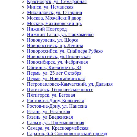
Красноярск, ул. Семафорная
Минск, ул. Неманская
Михайловск, ул. Гагарина
Москва, Можайский двор
Москва, Нахимовский пр.
Нижний Новгород
Нижний Тагил, ул. Пархоменко
Новокузнецк, ул. Щорса
Новороссийск, пр. Ленина
Новороссийск, ул. Снайпера Рубахо
Новороссийск, ул.Пионерская
Новосибирск, ул. Фабричная
Обнинск, Киевское ш., 33
Пермь, ул. 25 лет Октября
Пермь, ул. Новогайвинская
Петропавловск-Камчатский, ул. Дальняя
Пятигорск, Георгиевское шоссе
Пятигорск, ул. Беговая
Ростов-на-Дону, Кольцевая
Ростов-на-Дону, ул. Нансена
Рязань, ул. Рязанская
Рязань, ул.Введенская
Сальск, ул. Промышленная
Самара, ул. Красноармейская
Саратов, 6-й Соколовогорский проезд