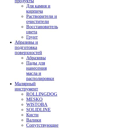
продукты
Для камня и
кирпича
Растворители и
очистители
Восстановитель
цвета
Грунт
Абразивы и
подготовка
поверхностей
Абразивы
Пады для
нанесения
масла и
располировки
Малярный
инструмент
ROLLINGDOG
MESKO
WISTOBA
SOLIDLINE
Кисти
Валики
Сопутствующие