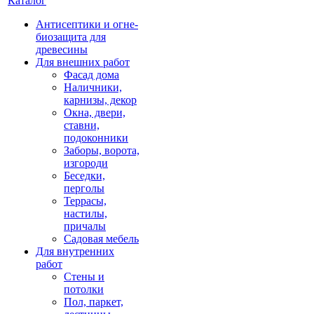
Каталог
Антисептики и огне-
биозащита для
древесины
Для внешних работ
Фасад дома
Наличники,
карнизы, декор
Окна, двери,
ставни,
подоконники
Заборы, ворота,
изгороди
Беседки,
перголы
Террасы,
настилы,
причалы
Садовая мебель
Для внутренних
работ
Стены и
потолки
Пол, паркет,