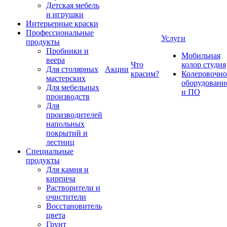
Детская мебель
и игрушки
Интерьерные краски
Профессиональные
Услуги
продукты
Пробники и
Мобильная
веера
Что
колор студия
Для столярных
Акции
красим?
Колеровочно
мастерских
оборудовани
Для мебельных
и ПО
производств
Для
производителей
напольных
покрытий и
лестниц
Специальные
продукты
Для камня и
кирпича
Растворители и
очистители
Восстановитель
цвета
Грунт