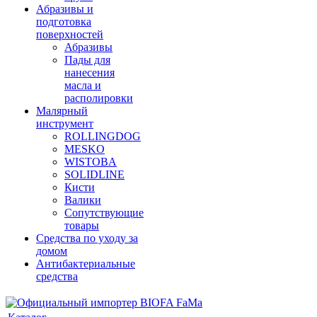
Абразивы и
подготовка
поверхностей
Абразивы
Пады для
нанесения
масла и
располировки
Малярный
инструмент
ROLLINGDOG
MESKO
WISTOBA
SOLIDLINE
Кисти
Валики
Сопутствующие
товары
Средства по уходу за
домом
Антибактериальные
средства