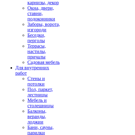
карнизы, декор
Окна, двери,
ставни,
подоконники
Заборы, ворота,
изгороди
Беседки,
перголы
Террасы,
настилы,
причалы
Садовая мебель
Для внутренних
работ
Стены и
потолки
Пол, паркет,
лестницы
Мебель и
столешницы
Балконы,
веранды,
лоджии
Бани, сауны,
парилки