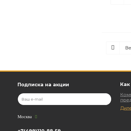
Ве
Как
Подписка на акции
Ком
пре
Дил
Москва
+7(499)110-88-59