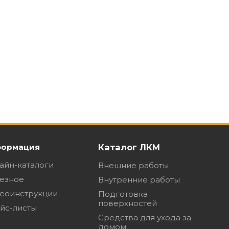
ормация
Каталог ЛКМ
айн-каталоги
Внешние работы
езное
Внутренние работы
еоинструкции
Подготовка
поверхностей
йс-листы
Средства для ухода за
домом