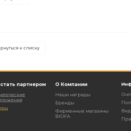
рнуться к списку
 стать партнером
О Компании
Инф
Онл
мерческие
Наши награды
дложения
Пол
Бренды
еры
Вид
Фирменные магазины
BIOFA
Пра