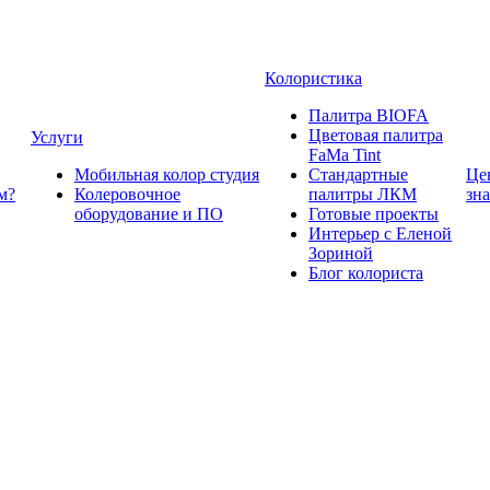
Колористика
Палитра BIOFA
Цветовая палитра
Услуги
FaMa Tint
Мобильная колор студия
Стандартные
Це
м?
Колеровочное
палитры ЛКМ
зн
оборудование и ПО
Готовые проекты
Интерьер с Еленой
Зориной
Блог колориста