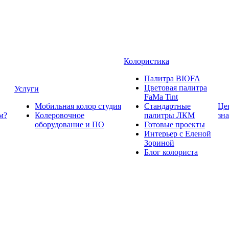
Колористика
Палитра BIOFA
Цветовая палитра
Услуги
FaMa Tint
Мобильная колор студия
Стандартные
Це
м?
Колеровочное
палитры ЛКМ
зн
оборудование и ПО
Готовые проекты
Интерьер с Еленой
Зориной
Блог колориста