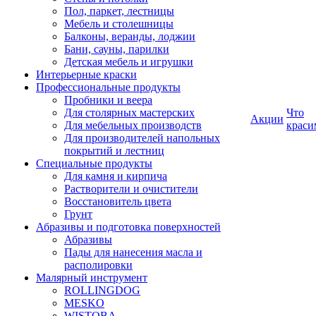
Пол, паркет, лестницы
Мебель и столешницы
Балконы, веранды, лоджии
Бани, сауны, парилки
Детская мебель и игрушки
Интерьерные краски
Профессиональные продукты
Пробники и веера
Для столярных мастерских
Что
Акции
Для мебельных производств
краси
Для производителей напольных
покрытий и лестниц
Специальные продукты
Для камня и кирпича
Растворители и очистители
Восстановитель цвета
Грунт
Абразивы и подготовка поверхностей
Абразивы
Пады для нанесения масла и
располировки
Малярный инструмент
ROLLINGDOG
MESKO
WISTOBA