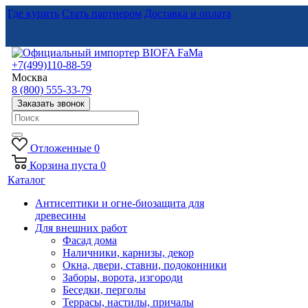
Где купить
Стать партнером
Доставка и оплата
+7(499)110-88-59
Москва
8 (800) 555-33-79
Заказать звонок
Отложенные
0
Корзина
пуста
0
Каталог
Антисептики и огне-биозащита для
древесины
Для внешних работ
Фасад дома
Наличники, карнизы, декор
Окна, двери, ставни, подоконники
Заборы, ворота, изгороди
Беседки, перголы
Террасы, настилы, причалы