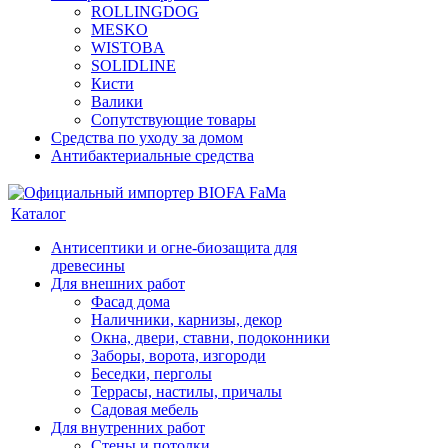
ROLLINGDOG
MESKO
WISTOBA
SOLIDLINE
Кисти
Валики
Сопутствующие товары
Средства по уходу за домом
Антибактериальные средства
Каталог
Антисептики и огне-биозащита для
древесины
Для внешних работ
Фасад дома
Наличники, карнизы, декор
Окна, двери, ставни, подоконники
Заборы, ворота, изгороди
Беседки, перголы
Террасы, настилы, причалы
Садовая мебель
Для внутренних работ
Стены и потолки