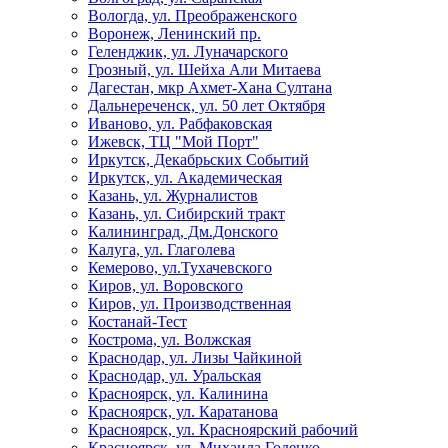
Вологда, ул. Преображенского
Воронеж, Ленинский пр.
Геленджик, ул. Луначарского
Грозный, ул. Шейха Али Митаева
Дагестан, мкр Ахмет-Хана Султана
Дальнереченск, ул. 50 лет Октября
Иваново, ул. Рабфаковская
Ижевск, ТЦ "Мой Порт"
Иркутск, Декабрьских Событий
Иркутск, ул. Академическая
Казань, ул. Журналистов
Казань, ул. Сибирский тракт
Калининград, Дм.Донского
Калуга, ул. Глаголева
Кемерово, ул.Тухачевского
Киров, ул. Воровского
Киров, ул. Производственная
Костанай-Тест
Кострома, ул. Волжская
Краснодар, ул. Лизы Чайкиной
Краснодар, ул. Уральская
Красноярск, ул. Калинина
Красноярск, ул. Каратанова
Красноярск, ул. Красноярский рабочий
Красноярск, ул. Михаила Годенко