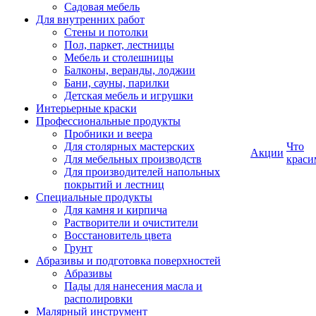
Садовая мебель
Для внутренних работ
Стены и потолки
Пол, паркет, лестницы
Мебель и столешницы
Балконы, веранды, лоджии
Бани, сауны, парилки
Детская мебель и игрушки
Интерьерные краски
Профессиональные продукты
Пробники и веера
Для столярных мастерских
Что
Акции
Для мебельных производств
краси
Для производителей напольных
покрытий и лестниц
Специальные продукты
Для камня и кирпича
Растворители и очистители
Восстановитель цвета
Грунт
Абразивы и подготовка поверхностей
Абразивы
Пады для нанесения масла и
располировки
Малярный инструмент