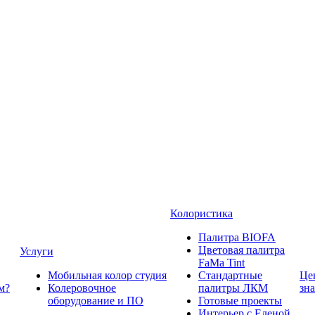
Колористика
Палитра BIOFA
Цветовая палитра
Услуги
FaMa Tint
Мобильная колор студия
Стандартные
Це
м?
Колеровочное
палитры ЛКМ
зн
оборудование и ПО
Готовые проекты
Интерьер с Еленой