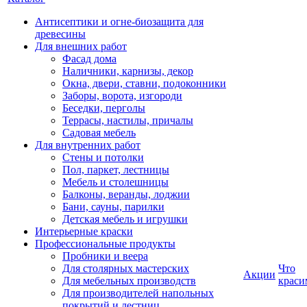
Антисептики и огне-биозащита для
древесины
Для внешних работ
Фасад дома
Наличники, карнизы, декор
Окна, двери, ставни, подоконники
Заборы, ворота, изгороди
Беседки, перголы
Террасы, настилы, причалы
Садовая мебель
Для внутренних работ
Стены и потолки
Пол, паркет, лестницы
Мебель и столешницы
Балконы, веранды, лоджии
Бани, сауны, парилки
Детская мебель и игрушки
Интерьерные краски
Профессиональные продукты
Пробники и веера
Для столярных мастерских
Что
Акции
Для мебельных производств
краси
Для производителей напольных
покрытий и лестниц