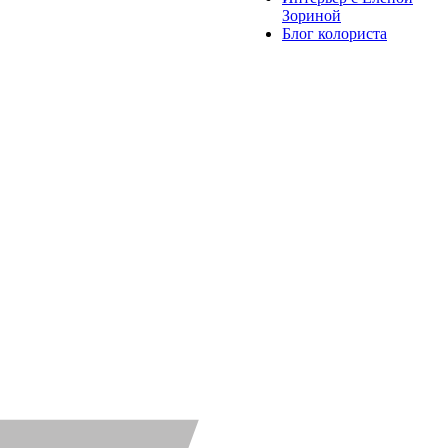
Зориной
Блог колориста