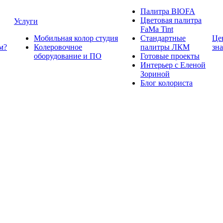
Палитра BIOFA
Цветовая палитра
Услуги
FaMa Tint
Мобильная колор студия
Стандартные
Це
м?
Колеровочное
палитры ЛКМ
зн
оборудование и ПО
Готовые проекты
Интерьер с Еленой
Зориной
Блог колориста