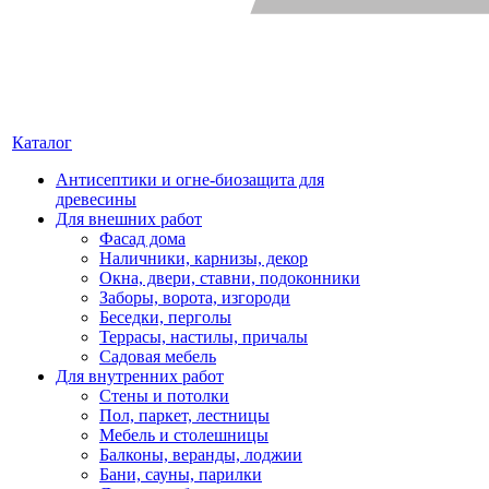
Каталог
Антисептики и огне-биозащита для
древесины
Для внешних работ
Фасад дома
Наличники, карнизы, декор
Окна, двери, ставни, подоконники
Заборы, ворота, изгороди
Беседки, перголы
Террасы, настилы, причалы
Садовая мебель
Для внутренних работ
Стены и потолки
Пол, паркет, лестницы
Мебель и столешницы
Балконы, веранды, лоджии
Бани, сауны, парилки