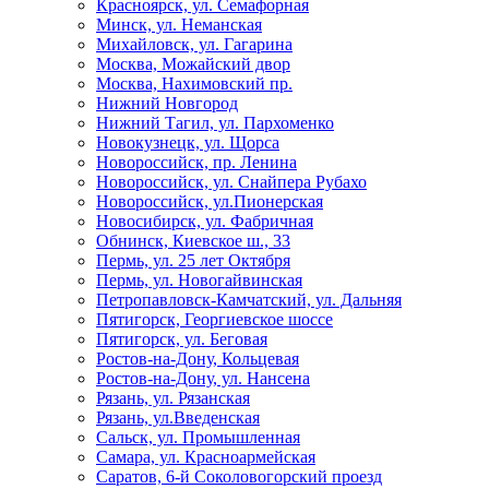
Красноярск, ул. Семафорная
Минск, ул. Неманская
Михайловск, ул. Гагарина
Москва, Можайский двор
Москва, Нахимовский пр.
Нижний Новгород
Нижний Тагил, ул. Пархоменко
Новокузнецк, ул. Щорса
Новороссийск, пр. Ленина
Новороссийск, ул. Снайпера Рубахо
Новороссийск, ул.Пионерская
Новосибирск, ул. Фабричная
Обнинск, Киевское ш., 33
Пермь, ул. 25 лет Октября
Пермь, ул. Новогайвинская
Петропавловск-Камчатский, ул. Дальняя
Пятигорск, Георгиевское шоссе
Пятигорск, ул. Беговая
Ростов-на-Дону, Кольцевая
Ростов-на-Дону, ул. Нансена
Рязань, ул. Рязанская
Рязань, ул.Введенская
Сальск, ул. Промышленная
Самара, ул. Красноармейская
Саратов, 6-й Соколовогорский проезд