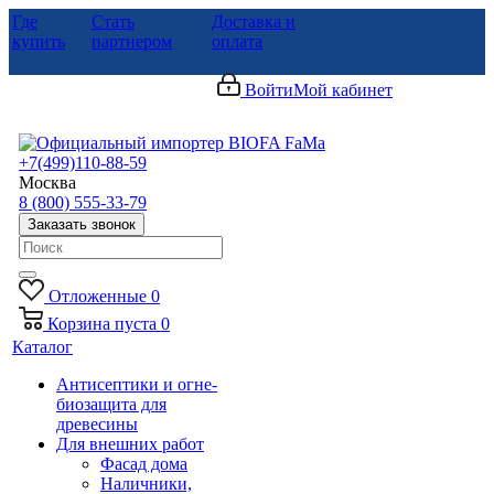
Где
Стать
Доставка и
купить
партнером
оплата
Войти
Мой кабинет
+7(499)110-88-59
Москва
8 (800) 555-33-79
Заказать звонок
Отложенные
0
Корзина
пуста
0
Каталог
Антисептики и огне-
биозащита для
древесины
Для внешних работ
Фасад дома
Наличники,