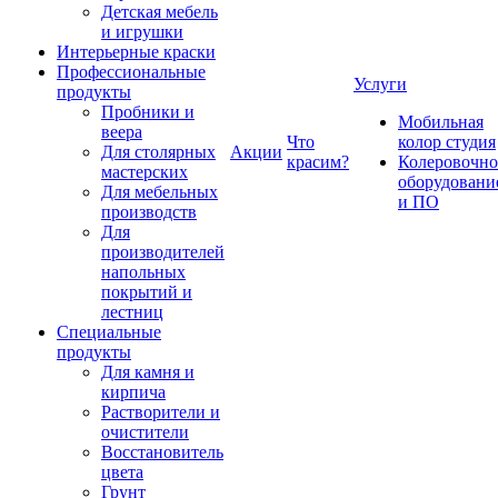
Детская мебель
и игрушки
Интерьерные краски
Профессиональные
Услуги
продукты
Пробники и
Мобильная
веера
Что
колор студия
Для столярных
Акции
красим?
Колеровочно
мастерских
оборудовани
Для мебельных
и ПО
производств
Для
производителей
напольных
покрытий и
лестниц
Специальные
продукты
Для камня и
кирпича
Растворители и
очистители
Восстановитель
цвета
Грунт