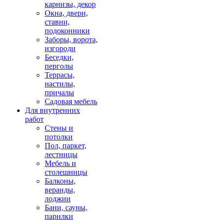
карнизы, декор
Окна, двери,
ставни,
подоконники
Заборы, ворота,
изгороди
Беседки,
перголы
Террасы,
настилы,
причалы
Садовая мебель
Для внутренних
работ
Стены и
потолки
Пол, паркет,
лестницы
Мебель и
столешницы
Балконы,
веранды,
лоджии
Бани, сауны,
парилки