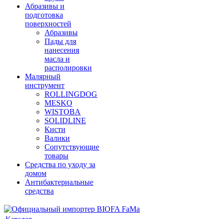
Абразивы и
подготовка
поверхностей
Абразивы
Пады для
нанесения
масла и
располировки
Малярный
инструмент
ROLLINGDOG
MESKO
WISTOBA
SOLIDLINE
Кисти
Валики
Сопутствующие
товары
Средства по уходу за
домом
Антибактериальные
средства