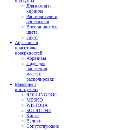
продукты
Для камня и
кирпича
Растворители и
очистители
Восстановитель
цвета
Грунт
Абразивы и
подготовка
поверхностей
Абразивы
Пады для
нанесения
масла и
располировки
Малярный
инструмент
ROLLINGDOG
MESKO
WISTOBA
SOLIDLINE
Кисти
Валики
Сопутствующие