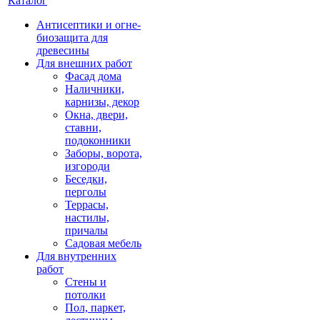
Каталог
Антисептики и огне-
биозащита для
древесины
Для внешних работ
Фасад дома
Наличники,
карнизы, декор
Окна, двери,
ставни,
подоконники
Заборы, ворота,
изгороди
Беседки,
перголы
Террасы,
настилы,
причалы
Садовая мебель
Для внутренних
работ
Стены и
потолки
Пол, паркет,