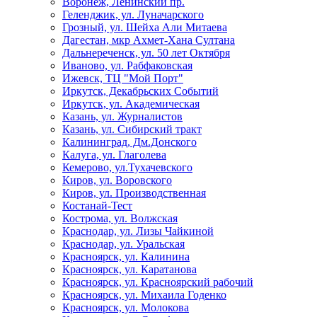
Воронеж, Ленинский пр.
Геленджик, ул. Луначарского
Грозный, ул. Шейха Али Митаева
Дагестан, мкр Ахмет-Хана Султана
Дальнереченск, ул. 50 лет Октября
Иваново, ул. Рабфаковская
Ижевск, ТЦ "Мой Порт"
Иркутск, Декабрьских Событий
Иркутск, ул. Академическая
Казань, ул. Журналистов
Казань, ул. Сибирский тракт
Калининград, Дм.Донского
Калуга, ул. Глаголева
Кемерово, ул.Тухачевского
Киров, ул. Воровского
Киров, ул. Производственная
Костанай-Тест
Кострома, ул. Волжская
Краснодар, ул. Лизы Чайкиной
Краснодар, ул. Уральская
Красноярск, ул. Калинина
Красноярск, ул. Каратанова
Красноярск, ул. Красноярский рабочий
Красноярск, ул. Михаила Годенко
Красноярск, ул. Молокова