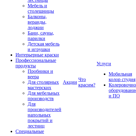
лестницы
Мебель и
столешницы
Балконы,
веранды,
лоджии
Бани, сауны,
парилки
Детская мебель
и игрушки
Интерьерные краски
Профессиональные
Услуги
продукты
Пробники и
Мобильная
веера
Что
колор студия
Для столярных
Акции
красим?
Колеровочно
мастерских
оборудовани
Для мебельных
и ПО
производств
Для
производителей
напольных
покрытий и
лестниц
Специальные