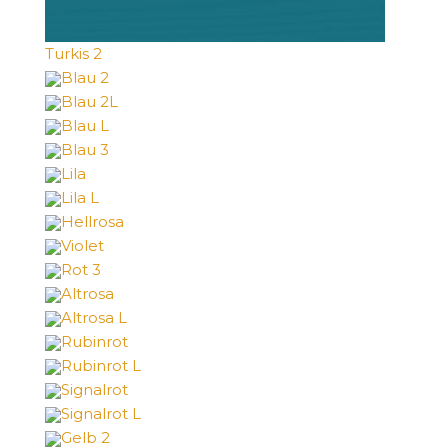
Turkis 2
Blau 2
Blau 2L
Blau L
Blau 3
Lila
Lila L
Hellrosa
Violet
Rot 3
Altrosa
Altrosa L
Rubinrot
Rubinrot L
Signalrot
Signalrot L
Gelb 2