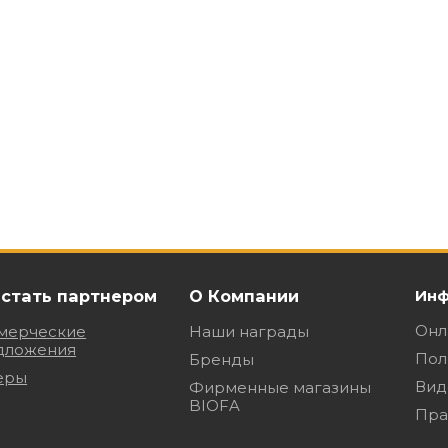
 стать партнером
О Компании
Инф
Онл
мерческие
Наши награды
дложения
Пол
Бренды
еры
Вид
Фирменные магазины
BIOFA
Пра