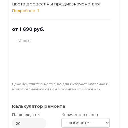
цвета древесины предназначено для
обработки поверхностей, выполненных из
Подробнее
хвойных пород.
от
1 690 руб.
Много
Цена действительна только для интернет-магазина и
может отличаться от цен в розничных магазинах
Калькулятор ремонта
Площадь, кв. м
Количество слоев