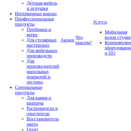
Детская мебель
и игрушки
Интерьерные краски
Профессиональные
Услуги
продукты
Пробники и
Мобильная
веера
Что
колор студия
Для столярных
Акции
красим?
Колеровочно
мастерских
оборудовани
Для мебельных
и ПО
производств
Для
производителей
напольных
покрытий и
лестниц
Специальные
продукты
Для камня и
кирпича
Растворители и
очистители
Восстановитель
цвета
Грунт