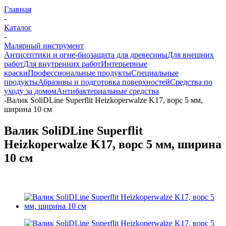
Главная
-
Каталог
-
Малярный инструмент
Антисептики и огне-биозащита для древесины
Для внешних
работ
Для внутренних работ
Интерьерные
краски
Профессиональные продукты
Специальные
продукты
Абразивы и подготовка поверхностей
Средства по
уходу за домом
Антибактериальные средства
-
Валик SoliDLine Superflit Heizkoperwalze K17, ворс 5 мм,
ширина 10 см
Валик SoliDLine Superflit
Heizkoperwalze K17, ворс 5 мм, ширина
10 см