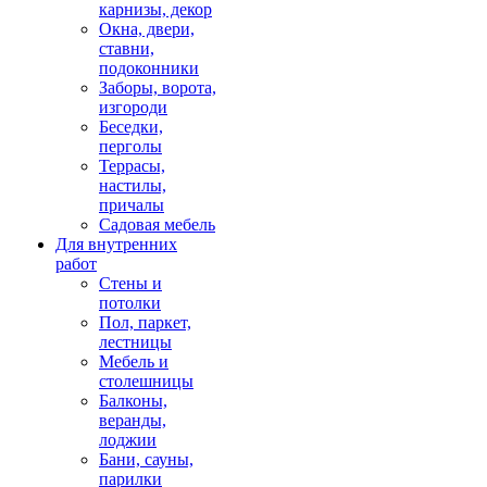
карнизы, декор
Окна, двери,
ставни,
подоконники
Заборы, ворота,
изгороди
Беседки,
перголы
Террасы,
настилы,
причалы
Садовая мебель
Для внутренних
работ
Стены и
потолки
Пол, паркет,
лестницы
Мебель и
столешницы
Балконы,
веранды,
лоджии
Бани, сауны,
парилки