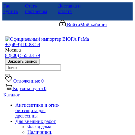
Где
Стать
Доставка и
купить
партнером
оплата
Войти
Мой кабинет
+7(499)110-88-59
Москва
8 (800) 555-33-79
Заказать звонок
Отложенные
0
Корзина
пуста
0
Каталог
Антисептики и огне-
биозащита для
древесины
Для внешних работ
Фасад дома
Наличники,