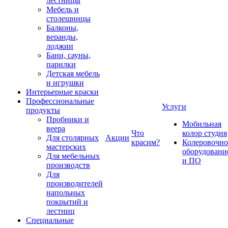
лестницы
Мебель и
столешницы
Балконы,
веранды,
лоджии
Бани, сауны,
парилки
Детская мебель
и игрушки
Интерьерные краски
Профессиональные
Услуги
продукты
Пробники и
Мобильная
веера
Что
колор студия
Для столярных
Акции
красим?
Колеровочно
мастерских
оборудовани
Для мебельных
и ПО
производств
Для
производителей
напольных
покрытий и
лестниц
Специальные