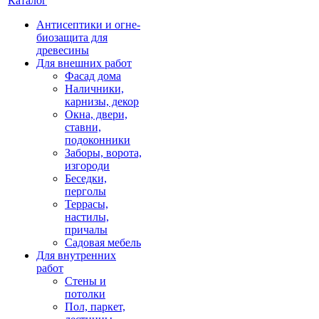
Каталог
Антисептики и огне-
биозащита для
древесины
Для внешних работ
Фасад дома
Наличники,
карнизы, декор
Окна, двери,
ставни,
подоконники
Заборы, ворота,
изгороди
Беседки,
перголы
Террасы,
настилы,
причалы
Садовая мебель
Для внутренних
работ
Стены и
потолки
Пол, паркет,