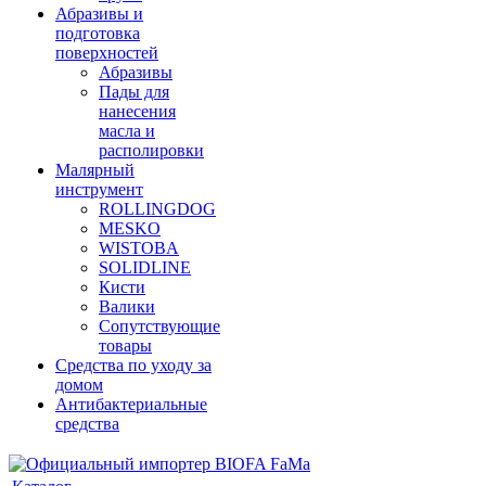
Абразивы и
подготовка
поверхностей
Абразивы
Пады для
нанесения
масла и
располировки
Малярный
инструмент
ROLLINGDOG
MESKO
WISTOBA
SOLIDLINE
Кисти
Валики
Сопутствующие
товары
Средства по уходу за
домом
Антибактериальные
средства