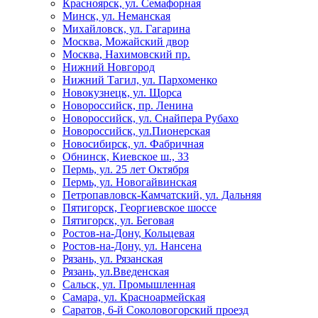
Красноярск, ул. Семафорная
Минск, ул. Неманская
Михайловск, ул. Гагарина
Москва, Можайский двор
Москва, Нахимовский пр.
Нижний Новгород
Нижний Тагил, ул. Пархоменко
Новокузнецк, ул. Щорса
Новороссийск, пр. Ленина
Новороссийск, ул. Снайпера Рубахо
Новороссийск, ул.Пионерская
Новосибирск, ул. Фабричная
Обнинск, Киевское ш., 33
Пермь, ул. 25 лет Октября
Пермь, ул. Новогайвинская
Петропавловск-Камчатский, ул. Дальняя
Пятигорск, Георгиевское шоссе
Пятигорск, ул. Беговая
Ростов-на-Дону, Кольцевая
Ростов-на-Дону, ул. Нансена
Рязань, ул. Рязанская
Рязань, ул.Введенская
Сальск, ул. Промышленная
Самара, ул. Красноармейская
Саратов, 6-й Соколовогорский проезд