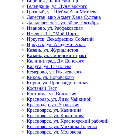
Воронеж, Ленинский пр.
Геленджик, ул. Луначарского
Грозный, ул. Шейха Али Митаева
Дагестан, мкр Ахмет-Хана Султана
Дальнереченск, ул. 50 лет Октября
Иваново, ул. Рабфаковская
Ижевск, ТЦ "Мой Порт"
Иркутск, Декабрьских Событий
Иркутск, ул. Академическая
Казань, ул. Журналистов
Казань, ул. Сибирский тракт
Калининград, Дм.Донского
Калуга, ул. Глаголева
Кемерово, ул.Тухачевского
Киров, ул. Воровского
Киров, ул. Производственная
Костанай-Тест
Кострома, ул. Волжская
Краснодар, ул. Лизы Чайкиной
Краснодар, ул. Уральская
Красноярск, ул. Калинина
Красноярск, ул. Каратанова
Красноярск, ул. Красноярский рабочий
Красноярск, ул. Михаила Годенко
Красноярск, ул. Молокова