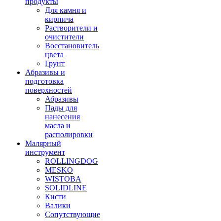
продукты
Для камня и
кирпича
Растворители и
очистители
Восстановитель
цвета
Грунт
Абразивы и
подготовка
поверхностей
Абразивы
Пады для
нанесения
масла и
располировки
Малярный
инструмент
ROLLINGDOG
MESKO
WISTOBA
SOLIDLINE
Кисти
Валики
Сопутствующие