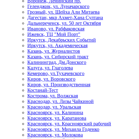
Воронеж, Ленинский пр.
Геленджик, ул. Луначарского
Грозный, ул. Шейха Али Митаева
Дагестан, мкр Ахмет-Хана Султана
Дальнереченск, ул. 50 лет Октября
Иваново, ул. Рабфаковская
Ижевск, ТЦ "Мой Порт"
Иркутск, Декабрьских Событий
Иркутск, ул. Академическая
Казань, ул. Журналистов
Казань, ул. Сибирский тракт
Калининград, Дм.Донского
Калуга, ул. Глаголева
Кемерово, ул.Тухачевского
Киров, ул. Воровского
Киров, ул. Производственная
Костанай-Тест
Кострома, ул. Волжская
Краснодар, ул. Лизы Чайкиной
Краснодар, ул. Уральская
Красноярск, ул. Калинина
Красноярск, ул. Каратанова
Красноярск, ул. Красноярский рабочий
Красноярск, ул. Михаила Годенко
Красноярск, ул. Молокова