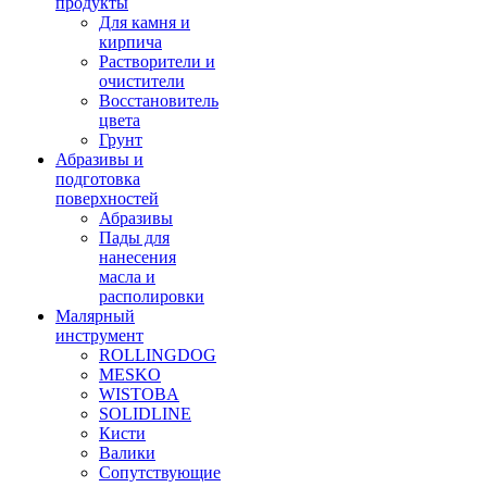
продукты
Для камня и
кирпича
Растворители и
очистители
Восстановитель
цвета
Грунт
Абразивы и
подготовка
поверхностей
Абразивы
Пады для
нанесения
масла и
располировки
Малярный
инструмент
ROLLINGDOG
MESKO
WISTOBA
SOLIDLINE
Кисти
Валики
Сопутствующие