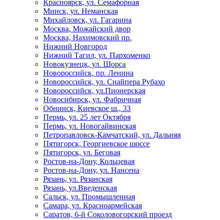
Красноярск, ул. Семафорная
Минск, ул. Неманская
Михайловск, ул. Гагарина
Москва, Можайский двор
Москва, Нахимовский пр.
Нижний Новгород
Нижний Тагил, ул. Пархоменко
Новокузнецк, ул. Щорса
Новороссийск, пр. Ленина
Новороссийск, ул. Снайпера Рубахо
Новороссийск, ул.Пионерская
Новосибирск, ул. Фабричная
Обнинск, Киевское ш., 33
Пермь, ул. 25 лет Октября
Пермь, ул. Новогайвинская
Петропавловск-Камчатский, ул. Дальняя
Пятигорск, Георгиевское шоссе
Пятигорск, ул. Беговая
Ростов-на-Дону, Кольцевая
Ростов-на-Дону, ул. Нансена
Рязань, ул. Рязанская
Рязань, ул.Введенская
Сальск, ул. Промышленная
Самара, ул. Красноармейская
Саратов, 6-й Соколовогорский проезд