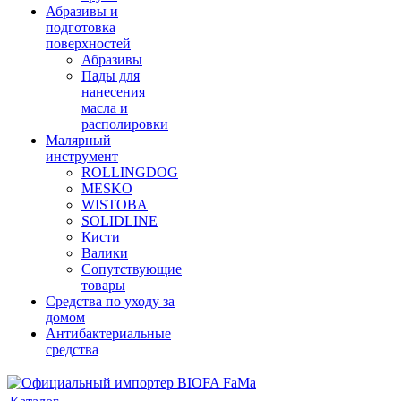
Абразивы и
подготовка
поверхностей
Абразивы
Пады для
нанесения
масла и
располировки
Малярный
инструмент
ROLLINGDOG
MESKO
WISTOBA
SOLIDLINE
Кисти
Валики
Сопутствующие
товары
Средства по уходу за
домом
Антибактериальные
средства