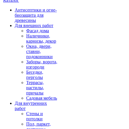
Каталог
Антисептики и огне-
биозащита для
древесины
Для внешних работ
Фасад дома
Наличники,
карнизы, декор
Окна, двери,
ставни,
подоконники
Заборы, ворота,
изгороди
Беседки,
перголы
Террасы,
настилы,
причалы
Садовая мебель
Для внутренних
работ
Стены и
потолки
Пол, паркет,