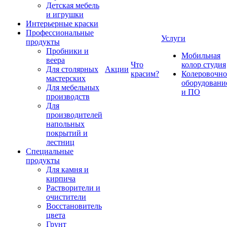
Детская мебель
и игрушки
Интерьерные краски
Профессиональные
Услуги
продукты
Пробники и
Мобильная
веера
Что
колор студия
Для столярных
Акции
красим?
Колеровочно
мастерских
оборудовани
Для мебельных
и ПО
производств
Для
производителей
напольных
покрытий и
лестниц
Специальные
продукты
Для камня и
кирпича
Растворители и
очистители
Восстановитель
цвета
Грунт