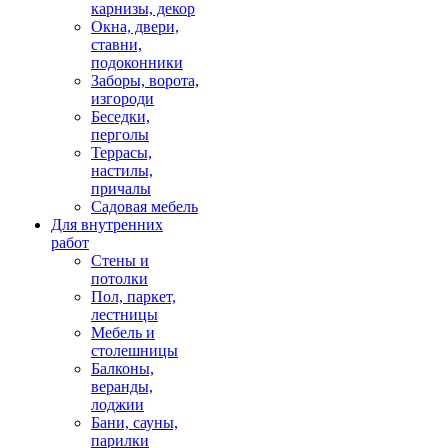
карнизы, декор
Окна, двери,
ставни,
подоконники
Заборы, ворота,
изгороди
Беседки,
перголы
Террасы,
настилы,
причалы
Садовая мебель
Для внутренних
работ
Стены и
потолки
Пол, паркет,
лестницы
Мебель и
столешницы
Балконы,
веранды,
лоджии
Бани, сауны,
парилки