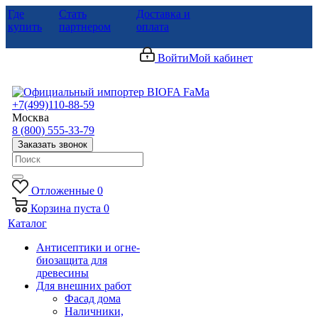
Где
Стать
Доставка и
купить
партнером
оплата
Войти
Мой кабинет
+7(499)110-88-59
Москва
8 (800) 555-33-79
Заказать звонок
Отложенные
0
Корзина
пуста
0
Каталог
Антисептики и огне-
биозащита для
древесины
Для внешних работ
Фасад дома
Наличники,