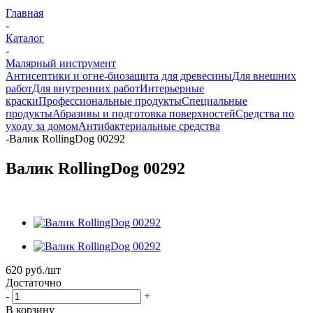
Главная
-
Каталог
-
Малярный инструмент
Антисептики и огне-биозащита для древесины
Для внешних
работ
Для внутренних работ
Интерьерные
краски
Профессиональные продукты
Специальные
продукты
Абразивы и подготовка поверхностей
Средства по
уходу за домом
Антибактериальные средства
-
Валик RollingDog 00292
Валик RollingDog 00292
620
руб.
/шт
Достаточно
-
+
В корзину