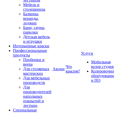
лестницы
Мебель и
столешницы
Балконы,
веранды,
лоджии
Бани, сауны,
парилки
Детская мебель
и игрушки
Интерьерные краски
Профессиональные
Услуги
продукты
Пробники и
Мобильная
веера
Что
колор студия
Для столярных
Акции
красим?
Колеровочно
мастерских
оборудовани
Для мебельных
и ПО
производств
Для
производителей
напольных
покрытий и
лестниц
Специальные