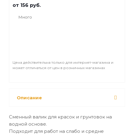
малоструктурных обоях. Скошенные углы
от
156 руб.
позволят избежать "накатов" при
нанесении.
Много
Материал: высококачественный
полиамид.
Цена действительна только для интернет-магазина и
может отличаться от цен в розничных магазинах
Описание
Сменный валик для красок и грунтовок на
водной основе.
Подходит для работ на слабо и средне