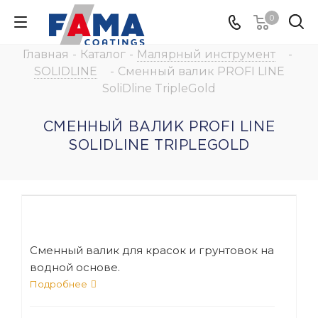
0
Главная
-
Каталог
-
Малярный инструмент
-
SOLIDLINE
-
Сменный валик PROFI LINE
SoliDline TripleGold
СМЕННЫЙ ВАЛИК PROFI LINE
SOLIDLINE TRIPLEGOLD
Сменный валик для красок и грунтовок на
водной основе.
Подходит для работ на слабо и средне
Подробнее
шероховатых поверхностях, в том числе