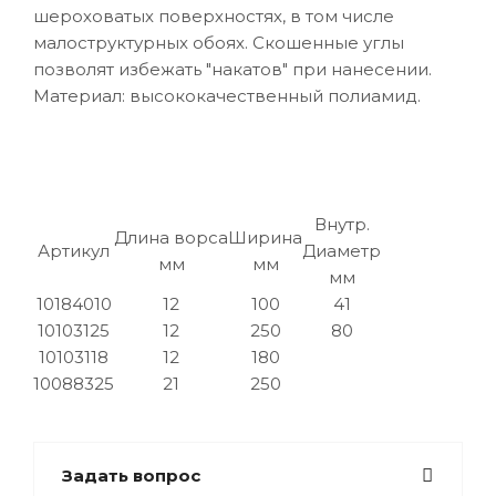
шероховатых поверхностях, в том числе
малоструктурных обоях. Скошенные углы
позволят избежать "накатов" при нанесении.
Материал: высококачественный полиамид.
Внутр.
Длина ворса
Ширина
Артикул
Диаметр
мм
мм
мм
10184010
12
100
41
10103125
12
250
80
10103118
12
180
10088325
21
250
Задать вопрос