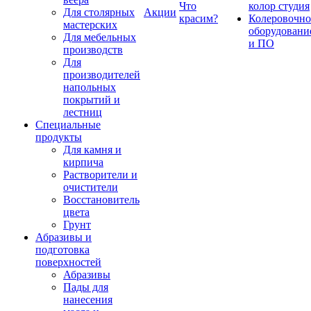
Что
колор студия
Для столярных
Акции
красим?
Колеровочно
мастерских
оборудовани
Для мебельных
и ПО
производств
Для
производителей
напольных
покрытий и
лестниц
Специальные
продукты
Для камня и
кирпича
Растворители и
очистители
Восстановитель
цвета
Грунт
Абразивы и
подготовка
поверхностей
Абразивы
Пады для
нанесения