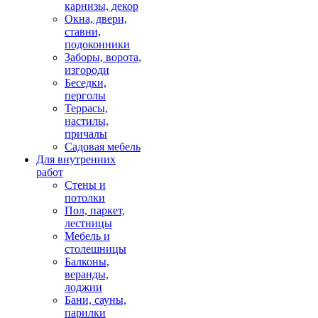
карнизы, декор
Окна, двери,
ставни,
подоконники
Заборы, ворота,
изгороди
Беседки,
перголы
Террасы,
настилы,
причалы
Садовая мебель
Для внутренних
работ
Стены и
потолки
Пол, паркет,
лестницы
Мебель и
столешницы
Балконы,
веранды,
лоджии
Бани, сауны,
парилки