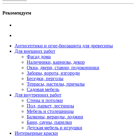
Рекомендуем
Антисептики и огне-биозащита для древесины
Для внешних работ
Фасад дома
Наличники, карнизы, декор
Окна, двери, ставни, подоконники
Заборы, ворота, изгороди
Беседки, перголы
Террасы, настилы, причалы
Садовая мебель
Для внутренних работ
Стены и потолки
Пол, паркет, лестницы
Мебель и столешницы
Балконы, веранды, лоджии
Бани, сауны, парилки
Детская мебель и игрушки
Интерьерные краски