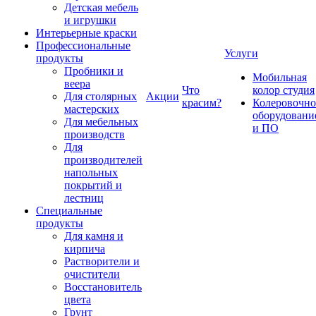
Детская мебель
и игрушки
Интерьерные краски
Профессиональные
Услуги
продукты
Пробники и
Мобильная
веера
Что
колор студия
Для столярных
Акции
красим?
Колеровочно
мастерских
оборудовани
Для мебельных
и ПО
производств
Для
производителей
напольных
покрытий и
лестниц
Специальные
продукты
Для камня и
кирпича
Растворители и
очистители
Восстановитель
цвета
Грунт