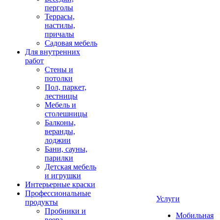
перголы
Террасы,
настилы,
причалы
Садовая мебель
Для внутренних
работ
Стены и
потолки
Пол, паркет,
лестницы
Мебель и
столешницы
Балконы,
веранды,
лоджии
Бани, сауны,
парилки
Детская мебель
и игрушки
Интерьерные краски
Профессиональные
Услуги
продукты
Пробники и
Мобильная
веера