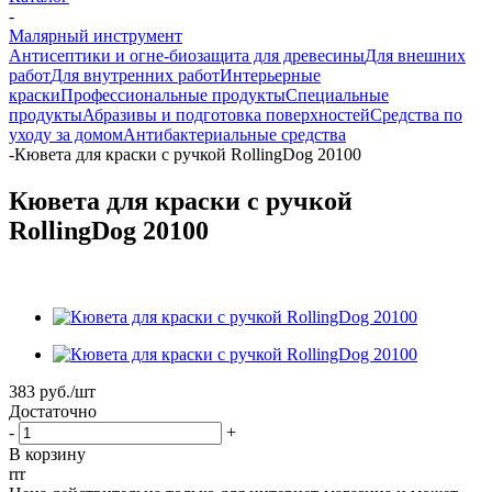
-
Малярный инструмент
Антисептики и огне-биозащита для древесины
Для внешних
работ
Для внутренних работ
Интерьерные
краски
Профессиональные продукты
Специальные
продукты
Абразивы и подготовка поверхностей
Средства по
уходу за домом
Антибактериальные средства
-
Кювета для краски с ручкой RollingDog 20100
Кювета для краски с ручкой
RollingDog 20100
383
руб.
/шт
Достаточно
-
+
В корзину
rrr