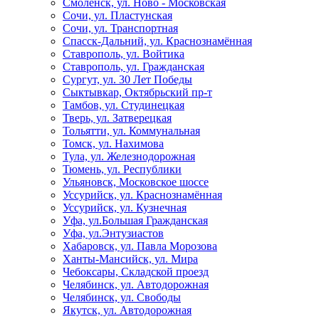
Смоленск, ул. Ново - Московская
Сочи, ул. Пластунская
Сочи, ул. Транспортная
Спасск-Дальний, ул. Краснознамённая
Ставрополь, ул. Войтика
Ставрополь, ул. Гражданская
Сургут, ул. 30 Лет Победы
Сыктывкар, Октябрьский пр-т
Тамбов, ул. Студинецкая
Тверь, ул. Затверецкая
Тольятти, ул. Коммунальная
Томск, ул. Нахимова
Тула, ул. Железнодорожная
Тюмень, ул. Республики
Ульяновск, Московское шоссе
Уссурийск, ул. Краснознамённая
Уссурийск, ул. Кузнечная
Уфа, ул.Большая Гражданская
Уфа, ул.Энтузиастов
Хабаровск, ул. Павла Морозова
Ханты-Мансийск, ул. Мира
Чебоксары, Складской проезд
Челябинск, ул. Автодорожная
Челябинск, ул. Свободы
Якутск, ул. Автодорожная