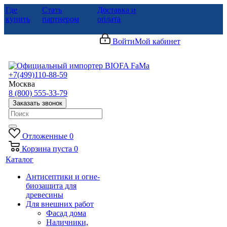
Где
Стать
Доставка и
купить
партнером
оплата
Войти
Мой кабинет
+7(499)110-88-59
Москва
8 (800) 555-33-79
Заказать звонок
Отложенные
0
Корзина
пуста
0
Каталог
Антисептики и огне-
биозащита для
древесины
Для внешних работ
Фасад дома
Наличники,