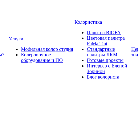
Колористика
Палитра BIOFA
Цветовая палитра
Услуги
FaMa Tint
Мобильная колор студия
Стандартные
Це
м?
Колеровочное
палитры ЛКМ
зн
оборудование и ПО
Готовые проекты
Интерьер с Еленой
Зориной
Блог колориста