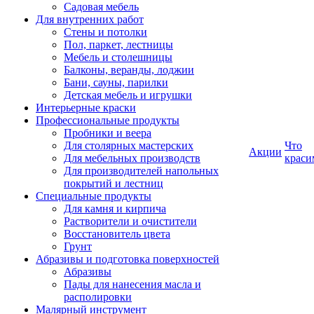
Садовая мебель
Для внутренних работ
Стены и потолки
Пол, паркет, лестницы
Мебель и столешницы
Балконы, веранды, лоджии
Бани, сауны, парилки
Детская мебель и игрушки
Интерьерные краски
Профессиональные продукты
Пробники и веера
Для столярных мастерских
Что
Акции
Для мебельных производств
краси
Для производителей напольных
покрытий и лестниц
Специальные продукты
Для камня и кирпича
Растворители и очистители
Восстановитель цвета
Грунт
Абразивы и подготовка поверхностей
Абразивы
Пады для нанесения масла и
располировки
Малярный инструмент