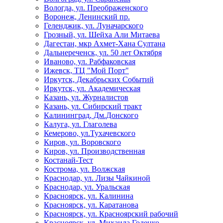
Вологда, ул. Преображенского
Воронеж, Ленинский пр.
Геленджик, ул. Луначарского
Грозный, ул. Шейха Али Митаева
Дагестан, мкр Ахмет-Хана Султана
Дальнереченск, ул. 50 лет Октября
Иваново, ул. Рабфаковская
Ижевск, ТЦ "Мой Порт"
Иркутск, Декабрьских Событий
Иркутск, ул. Академическая
Казань, ул. Журналистов
Казань, ул. Сибирский тракт
Калининград, Дм.Донского
Калуга, ул. Глаголева
Кемерово, ул.Тухачевского
Киров, ул. Воровского
Киров, ул. Производственная
Костанай-Тест
Кострома, ул. Волжская
Краснодар, ул. Лизы Чайкиной
Краснодар, ул. Уральская
Красноярск, ул. Калинина
Красноярск, ул. Каратанова
Красноярск, ул. Красноярский рабочий
Красноярск, ул. Михаила Годенко