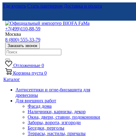
Где купить
Стать партнером
Доставка и оплата
+7(499)110-88-59
Москва
8 (800) 555-33-79
Заказать звонок
Отложенные
0
Корзина
пуста
0
Каталог
Антисептики и огне-биозащита для
древесины
Для внешних работ
Фасад дома
Наличники, карнизы, декор
Окна, двери, ставни, подоконники
Заборы, ворота, изгороди
Беседки, перголы
Террасы, настилы, причалы