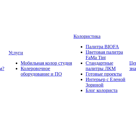
Колористика
Палитра BIOFA
Цветовая палитра
Услуги
FaMa Tint
Мобильная колор студия
Стандартные
Це
м?
Колеровочное
палитры ЛКМ
зн
оборудование и ПО
Готовые проекты
Интерьер с Еленой
Зориной
Блог колориста