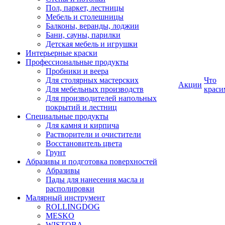
Пол, паркет, лестницы
Мебель и столешницы
Балконы, веранды, лоджии
Бани, сауны, парилки
Детская мебель и игрушки
Интерьерные краски
Профессиональные продукты
Пробники и веера
Для столярных мастерских
Что
Акции
Для мебельных производств
краси
Для производителей напольных
покрытий и лестниц
Специальные продукты
Для камня и кирпича
Растворители и очистители
Восстановитель цвета
Грунт
Абразивы и подготовка поверхностей
Абразивы
Пады для нанесения масла и
располировки
Малярный инструмент
ROLLINGDOG
MESKO
WISTOBA