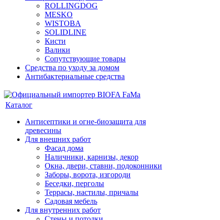
ROLLINGDOG
MESKO
WISTOBA
SOLIDLINE
Кисти
Валики
Сопутствующие товары
Средства по уходу за домом
Антибактериальные средства
Каталог
Антисептики и огне-биозащита для
древесины
Для внешних работ
Фасад дома
Наличники, карнизы, декор
Окна, двери, ставни, подоконники
Заборы, ворота, изгороди
Беседки, перголы
Террасы, настилы, причалы
Садовая мебель
Для внутренних работ
Стены и потолки