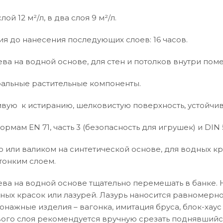
лой 12 м²/л, в два слоя 9 м²/л.
я до нанесения последующих слоев: 16 часов.
ева на водной основе, для стен и потолков внутри пом
альные растительные компоненты.
ивую к истиранию, шелковистую поверхность, устойчи
ормам EN 71, часть 3 (безопасность для игрушек) и DIN 
ю или валиком на синтетической основе, для водных кр
тонким слоем.
ева на водной основе тщательно перемешать в банке. 
дных красок или лазурей. Лазурь наносится равномерно
онажные изделия – вагонка, имитация бруса, блок-хаус
ого слоя рекомендуется вручную срезать поднявшийс