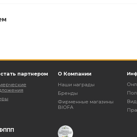
ем
 стать партнером
О Компании
Инф
Онл
мерческие
Наши награды
дложения
Пол
Бренды
еры
Вид
Фирменные магазины
BIOFA
Пра