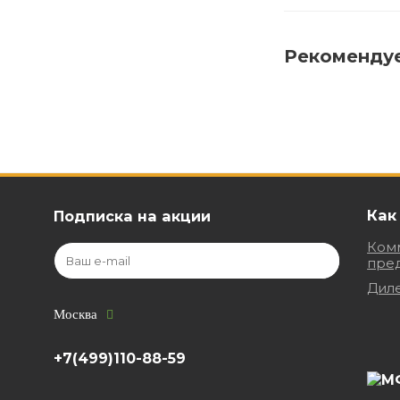
Рекоменду
Как
Подписка на акции
Ком
пре
Дил
Москва
+7(499)110-88-59