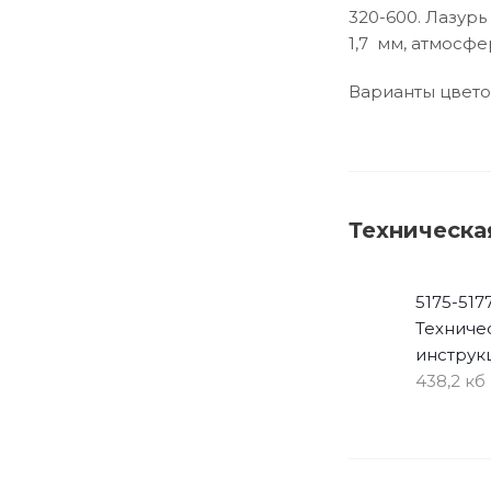
320-600. Лазур
1,7 мм, атмосф
Варианты цвето
Техническа
5175-517
Техниче
инструкц
438,2 кб