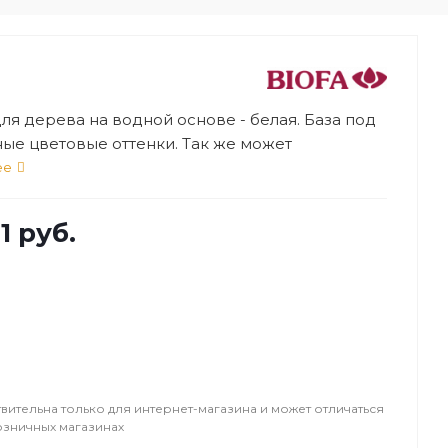
ля дерева на водной основе - белая. База под
ные цветовые оттенки. Так же может
оваться как самостоятельный готовый продукт
ее
цвете.
1 руб.
вительна только для интернет-магазина и может отличаться
озничных магазинах