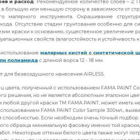
оев и расход
: Рекомендуемое количество слоев – 2. П
 в большую или меньшую сторону в зависимости от ст
го малярного инструмента. Окрашивание структур
хода. Отсутствие стадии грунтования особенно для с
зии краски к основанию, существенное увеличение р
атационных свойств (влагостойкость и устойчивость к
 использование
малярных кистей с синтетической 
ли полиамида
с длиной ворса 12 - 18 мм.
т для безвоздушного нанесения AIRLESS.
 цвета, полученный с использованием FAMA PAINT Col
го решения, но не является абсолютным эталоном цвет
 любой другой краски ТМ FAMA PAINT, может иметь не
использованием FAMA PAINT Color Sample 300мл., вызв
способностью. Если необходим очень точный подбор о
вого образца минимальную фасовку именно той краски,
абот. Некоторые оттенки белого цвета также могут по