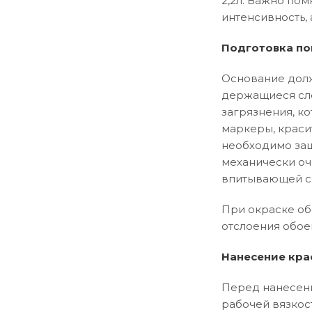
2,2л. Важно пом
интенсивность, 
Подготовка по
Основание долж
держащиеся сло
загрязнения, ко
маркеры, краси
необходимо заш
механически оч
впитывающей сп
При окраске об
отслоения обое
Нанесение кра
Перед нанесени
рабочей вязкос