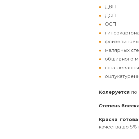
ДВП
ДСП
ОСП
гипсокартон
флизелиновы
малярных сте
обшивного ма
шпатлёванны
оштукатуренн
Колеруется
по
Степень блеск
Краска готова
качества до 5% 