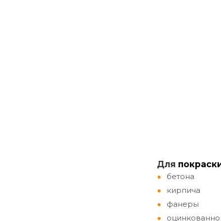
Д
ля
покраск
бетона
кирпича
фанеры
оцинкованно