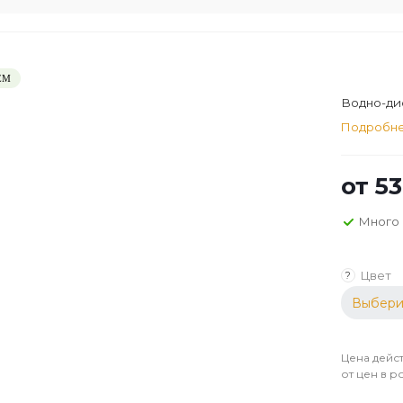
ЕМ
Водно-дис
Подробн
от
53
Много
Цвет
?
Выбери
Цена дейст
от цен в р