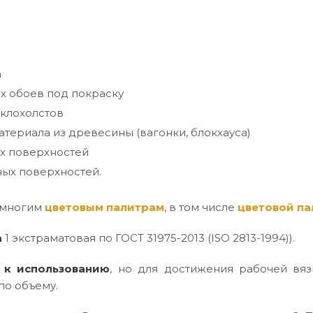
а
х обоев под покраску
клохолстов
териала из древесины (вагонки, блокхауса)
х поверхностей
ых поверхностей.
 многим
цветовым палитрам
, в том числе
цветовой па
а
1 экстраматовая по ГОСТ 31975-2013 (ISO 2813-1994)).
 к использованию
, но для достижения рабочей вяз
по объему.