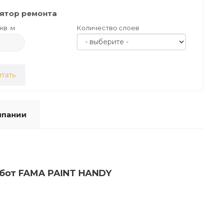
ятор ремонта
кв. м
Количество слоев
тать
мпании
абот FAMA PAINT HANDY