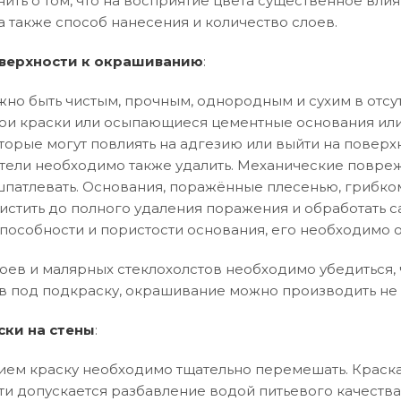
нить о том, что на восприятие цвета существенное влия
а также способ нанесения и количество слоев.
верхности к окрашиванию
:
но быть чистым, прочным, однородным и сухим в отсут
и краски или осыпающиеся цементные основания или
торые могут повлиять на адгезию или выйти на поверхн
тели необходимо также удалить. Механические повреж
патлевать. Основания, поражённые плесенью, грибко
истить до полного удаления поражения и обработать 
особности и пористости основания, его необходимо 
оев и малярных стеклохолстов необходимо убедиться, ч
в под подкраску, окрашивание можно производить не 
ски на стены
:
ем краску необходимо тщательно перемешать. Краска
ти допускается разбавление водой питьевого качества