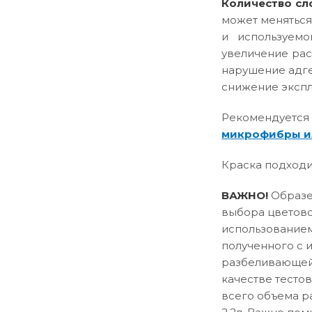
Количество сл
может меняться
и используемо
увеличение рас
нарушение адге
снижение эксплу
Рекомендуется
микрофибры и
Краска подходи
ВАЖНО!
Образец
выбора цветово
использованием
полученного с 
разбеливающей 
качестве тесто
всего объема р