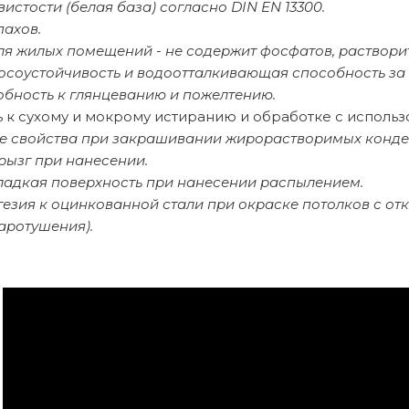
вистости (белая база) согласно DIN EN 13300.
пахов.
ля жилых помещений - не содержит фосфатов, раствори
осоустойчивость и водоотталкивающая способность за 
обность к глянцеванию и пожелтению.
ь к сухому и мокрому истиранию и обработке с исполь
 свойства при закрашивании жирорастворимых конден
рызг при нанесении.
ладкая поверхность при нанесении распылением.
гезия к оцинкованной стали при окраске потолков с о
аротушения).