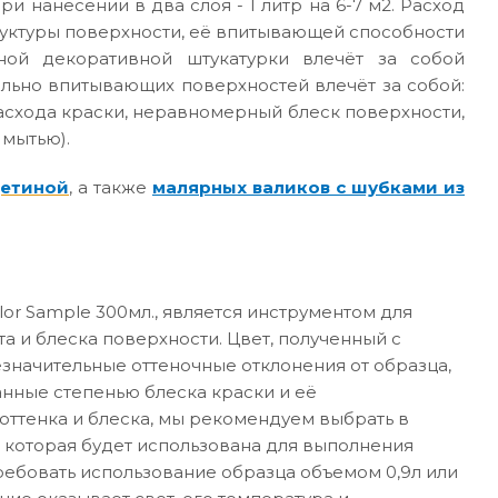
ри нанесении в два слоя - 1 литр на 6-7 м2. Расход
руктуры поверхности, её впитывающей способности
ной декоративной штукатурки влечёт за собой
ильно впитывающих поверхностей влечёт за собой:
асхода краски, неравномерный блеск поверхности,
 мытью).
щетиной
, а также
малярных валиков с шубками из
or Sample 300мл., является инструментом для
а и блеска поверхности. Цвет, полученный с
значительные оттеночные отклонения от образца,
анные степенью блеска краски и её
ттенка и блеска, мы рекомендуем выбрать в
 которая будет использована для выполнения
требовать использование образца объемом 0,9л или