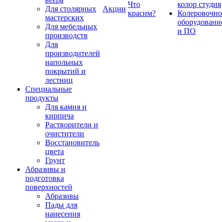
Что
колор студия
Для столярных
Акции
красим?
Колеровочно
мастерских
оборудовани
Для мебельных
и ПО
производств
Для
производителей
напольных
покрытий и
лестниц
Специальные
продукты
Для камня и
кирпича
Растворители и
очистители
Восстановитель
цвета
Грунт
Абразивы и
подготовка
поверхностей
Абразивы
Пады для
нанесения