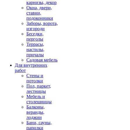
карнизы, декор
Окна, двери,
ставни,
подоконники
Заборы, ворота,
изгороди
Беседки,
перголы
Террасы,
настилы,
причалы
Садовая мебель
Для внутренних
работ
Стены и
потолки
Пол, паркет,
лестницы
Мебель и
столешницы
Балконы,
веранды,
лоджии
Бани, сауны,
парилки