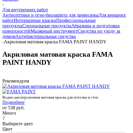
-
Для внутренних работ
Антисептики и огне-биозащита для древесины
Для внешних
работ
Интерьерные краски
Профессиональные
продукты
Специальные продукты
Абразивы и подготовка
поверхностей
Малярный инструмент
Средства по уходу за
домом
Антибактериальные средства
-
Акриловая матовая краска FAMA PAINT HANDY
Акриловая матовая краска FAMA
PAINT HANDY
Рекомендуем
Водно-дисперсионная матовая краска для потолка и стен
Подробнее
от
538 руб.
Много
?
Выберите цвет
Цвет