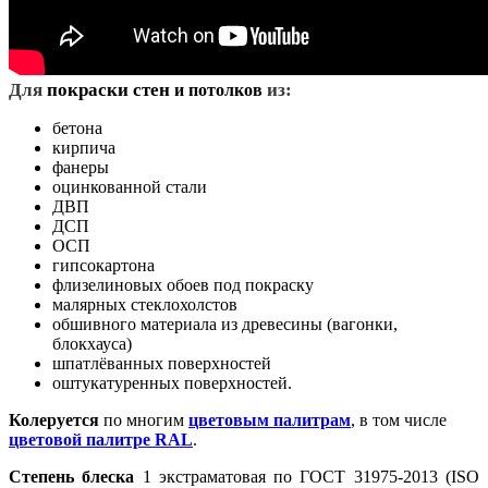
Д
ля
покраски стен
из:
и потолков
бетона
кирпича
фанеры
оцинкованной стали
ДВП
ДСП
ОСП
гипсокартона
флизелиновых обоев под покраску
малярных стеклохолстов
обшивного материала из древесины (вагонки,
блокхауса)
шпатлёванных поверхностей
оштукатуренных поверхностей.
Колеруется
по многим
цветовым палитрам
, в том числе
цветовой палитре RAL
.
Степень блеска
1 экстраматовая по ГОСТ 31975-2013 (ISO