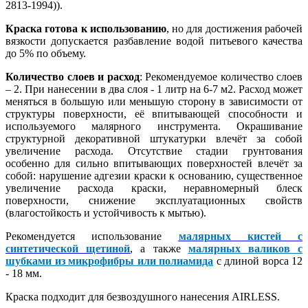
2813-1994)).
Краска готова к использованию
, но для достижения рабочей
вязкости допускается разбавление водой питьевого качества
до 5% по объему.
Количество слоев и расход
: Рекомендуемое количество слоев
– 2. При нанесении в два слоя - 1 литр на 6-7 м2. Расход может
меняться в большую или меньшую сторону в зависимости от
структуры поверхности, её впитывающей способности и
используемого малярного инструмента. Окрашивание
структурной декоративной штукатурки влечёт за собой
увеличение расхода. Отсутствие стадии грунтования
особенно для сильно впитывающих поверхностей влечёт за
собой: нарушение адгезии краски к основанию, существенное
увеличение расхода краски, неравномерный блеск
поверхности, снижение эксплуатационных свойств
(влагостойкость и устойчивость к мытью).
Рекомендуется использование
малярных кистей с
синтетической щетиной
, а также
малярных валиков с
шубками из микрофибры или полиамида
с длиной ворса 12
- 18 мм.
Краска подходит для безвоздушного нанесения AIRLESS.