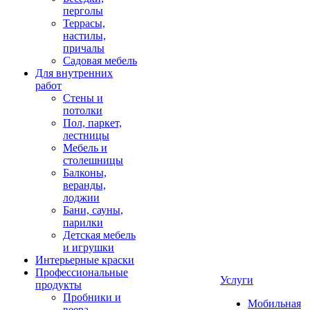
перголы
Террасы,
настилы,
причалы
Садовая мебель
Для внутренних
работ
Стены и
потолки
Пол, паркет,
лестницы
Мебель и
столешницы
Балконы,
веранды,
лоджии
Бани, сауны,
парилки
Детская мебель
и игрушки
Интерьерные краски
Профессиональные
Услуги
продукты
Пробники и
Мобильная
веера