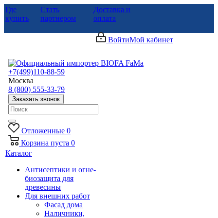
Где
Стать
Доставка и
купить
партнером
оплата
Войти
Мой кабинет
+7(499)110-88-59
Москва
8 (800) 555-33-79
Заказать звонок
Отложенные
0
Корзина
пуста
0
Каталог
Антисептики и огне-
биозащита для
древесины
Для внешних работ
Фасад дома
Наличники,