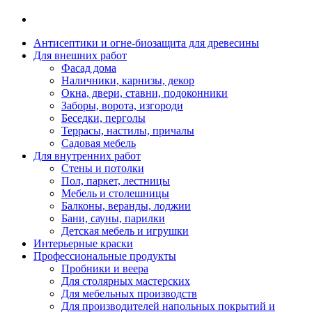
Антисептики и огне-биозащита для древесины
Для внешних работ
Фасад дома
Наличники, карнизы, декор
Окна, двери, ставни, подоконники
Заборы, ворота, изгороди
Беседки, перголы
Террасы, настилы, причалы
Садовая мебель
Для внутренних работ
Стены и потолки
Пол, паркет, лестницы
Мебель и столешницы
Балконы, веранды, лоджии
Бани, сауны, парилки
Детская мебель и игрушки
Интерьерные краски
Профессиональные продукты
Пробники и веера
Для столярных мастерских
Для мебельных производств
Для производителей напольных покрытий и