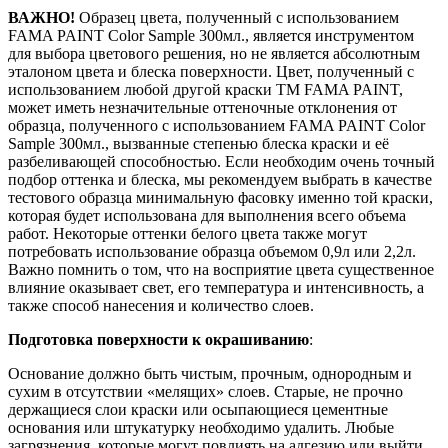
ВАЖНО!
Образец цвета, полученный с использованием
FAMA PAINT Color Sample 300мл., является инструментом
для выбора цветового решения, но не является абсолютным
эталоном цвета и блеска поверхности. Цвет, полученный с
использованием любой другой краски ТМ FAMA PAINT,
может иметь незначительные оттеночные отклонения от
образца, полученного с использованием FAMA PAINT Color
Sample 300мл., вызванные степенью блеска краски и её
разбеливающей способностью. Если необходим очень точный
подбор оттенка и блеска, мы рекомендуем выбрать в качестве
тестового образца минимальную фасовку именно той краски,
которая будет использована для выполнения всего объема
работ. Некоторые оттенки белого цвета также могут
потребовать использование образца объемом 0,9л или 2,2л.
Важно помнить о том, что на восприятие цвета существенное
влияние оказывает свет, его температура и интенсивность, а
также способ нанесения и количество слоев.
Подготовка поверхности к окрашиванию
:
Основание должно быть чистым, прочным, однородным и
сухим в отсутствии «мелящих» слоев. Старые, не прочно
держащиеся слои краски или осыпающиеся цементные
основания или штукатурку необходимо удалить. Любые
загрязнения, которые могут повлиять на адгезию или выйти