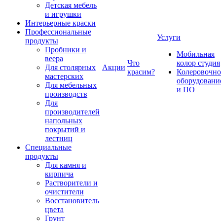
Детская мебель
и игрушки
Интерьерные краски
Профессиональные
Услуги
продукты
Пробники и
Мобильная
веера
Что
колор студия
Для столярных
Акции
красим?
Колеровочно
мастерских
оборудовани
Для мебельных
и ПО
производств
Для
производителей
напольных
покрытий и
лестниц
Специальные
продукты
Для камня и
кирпича
Растворители и
очистители
Восстановитель
цвета
Грунт