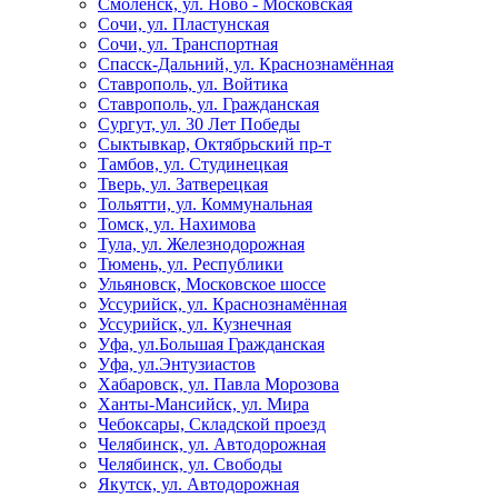
Смоленск, ул. Ново - Московская
Сочи, ул. Пластунская
Сочи, ул. Транспортная
Спасск-Дальний, ул. Краснознамённая
Ставрополь, ул. Войтика
Ставрополь, ул. Гражданская
Сургут, ул. 30 Лет Победы
Сыктывкар, Октябрьский пр-т
Тамбов, ул. Студинецкая
Тверь, ул. Затверецкая
Тольятти, ул. Коммунальная
Томск, ул. Нахимова
Тула, ул. Железнодорожная
Тюмень, ул. Республики
Ульяновск, Московское шоссе
Уссурийск, ул. Краснознамённая
Уссурийск, ул. Кузнечная
Уфа, ул.Большая Гражданская
Уфа, ул.Энтузиастов
Хабаровск, ул. Павла Морозова
Ханты-Мансийск, ул. Мира
Чебоксары, Складской проезд
Челябинск, ул. Автодорожная
Челябинск, ул. Свободы
Якутск, ул. Автодорожная