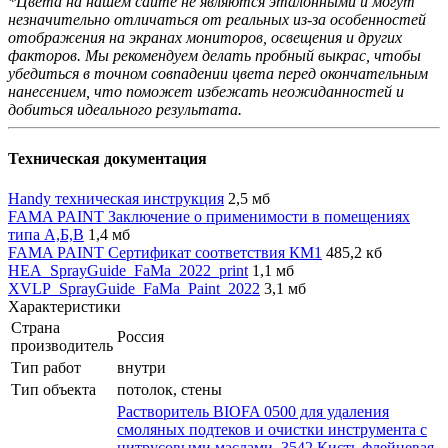
*Цвета на нашем сайте не являются эталонными и могут
незначительно отличаться от реальных из-за особенностей
отображения на экранах мониторов, освещения и других
факторов. Мы рекомендуем делать пробный выкрас, чтобы
убедиться в точном совпадении цвета перед окончательным
нанесением, что поможет избежать неожиданностей и
добиться идеального результата.
Техническая документация
Handy техническая инструкция
2,5 мб
FAMA PAINT Заключение о применимости в помещениях
типа А,Б,В
1,4 мб
FAMA PAINT Сертификат соответствия КМ1
485,2 кб
HEA_SprayGuide_FaMa_2022_print
1,1 мб
XVLP_SprayGuide_FaMa_Paint_2022
3,1 мб
Характеристики
Страна
Россия
производитель
Тип работ
внутри
Тип объекта
потолок, стены
Растворитель BIOFA 0500 для удаления
смоляных подтеков и очистки инструмента с
цитрусовыми маслами
,
3542 Кисть флейцевая