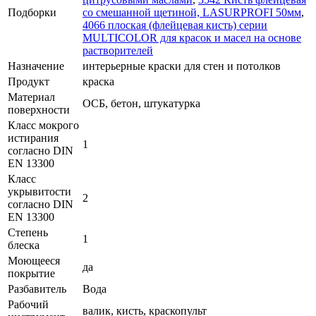
Подборки
со смешанной щетиной, LASURPROFI 50мм
,
4066 плоская (флейцевая кисть) серии
MULTICOLOR для красок и масел на основе
растворителей
Назначение
интерьерные краски для стен и потолков
Продукт
краска
Материал
ОСБ, бетон, штукатурка
поверхности
Класс мокрого
истирания
1
согласно DIN
EN 13300
Класс
укрывитости
2
согласно DIN
EN 13300
Степень
1
блеска
Моющееся
да
покрытие
Разбавитель
Вода
Рабочий
валик, кисть, краскопульт