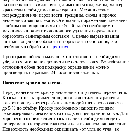
на поверхность в виде пятен, а именно масла, жиры, маркеры,
красители необходимо также удалить. Механические
повреждения или неровности, трещины, сколы и прочее
необходимо зашпатлевать. Основания, поражённые плесенью,
грибком или водорослями (зелёный налёт) необходимо
механически очистить до полного удаления поражения и
обработать санитарным составом. С целью выравнивания
впитывающей способности и пористости основания, его
необходимо обработать
грунтом
.
При окраске обоев и малярных стеклохолстов необходимо
убедиться, что на поверхности не осталось клея. Во избежание
отслоения обоев под подкраску, окрашивание можно
производить не раньше 24 часов после оклейки.
Нанесение краски на стены
:
Перед нанесением краску необходимо тщательно перемешать.
Краска готова к применению, но для достижения рабочей
вязкости допускается разбавление водой питьевого качества
до 5 % по объёму. Краску необходимо наносить тонким
равномерным слоем валиком с подходящей длиной ворса. Для
хорошего распределения краски валик необходимо водить
попеременно в горизонтальном и вертикальном направлении.
Поверхность необходимо окрашивать «от угла до угла» во