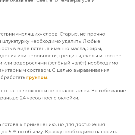
ние оказывает свет, его температура и
ствии «мелящих» слоев. Старые, не прочно
 штукатурку необходимо удалить. Любые
ость в виде пятен, а именно масла, жиры,
дения или неровности, трещины, сколы и прочее
м или водорослями (зелёный налёт) необходимо
санитарным составом. С целью выравнивания
обработать
грунтом
.
то на поверхности не осталось клея. Во избежание
раньше 24 часов после оклейки.
 готова к применению, но для достижения
 до 5 % по объёму. Краску необходимо наносить