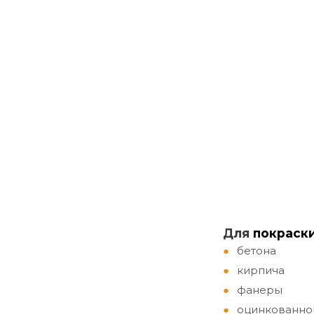
Д
ля
покраск
бетона
кирпича
фанеры
оцинкованно