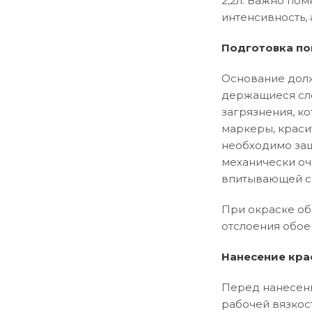
2,2л. Важно пом
интенсивность, 
Подготовка по
Основание долж
держащиеся сло
загрязнения, ко
маркеры, краси
необходимо заш
механически оч
впитывающей сп
При окраске об
отслоения обое
Нанесение кра
Перед нанесени
рабочей вязкос