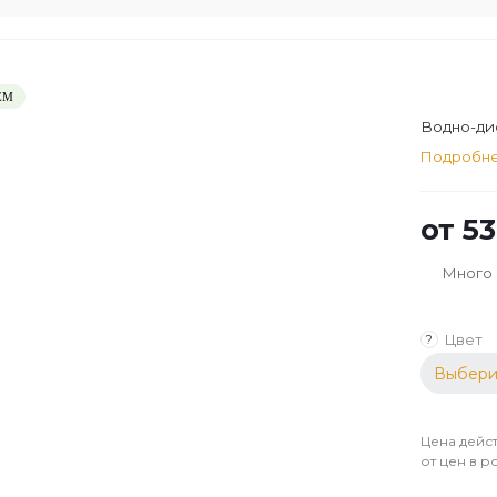
ЕМ
Водно-дис
Подробн
от
53
Много
Цвет
?
Выбери
Цена дейст
от цен в р