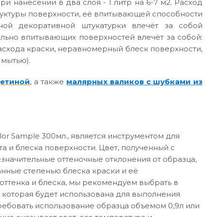
ри нанесении в два слоя - 1 литр на 6-7 м2. Расход
руктуры поверхности, её впитывающей способности
ной декоративной штукатурки влечёт за собой
ильно впитывающих поверхностей влечёт за собой:
асхода краски, неравномерный блеск поверхности,
 мытью).
щетиной
, а также
малярных валиков с шубками из
or Sample 300мл., является инструментом для
а и блеска поверхности. Цвет, полученный с
значительные оттеночные отклонения от образца,
анные степенью блеска краски и её
ттенка и блеска, мы рекомендуем выбрать в
 которая будет использована для выполнения
требовать использование образца объемом 0,9л или