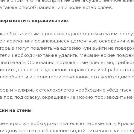
нить о том, что на восприятие цвета существенное влия
а также способ нанесения и количество слоев.
верхности к окрашиванию
:
но быть чистым, прочным, однородным и сухим в отсут
и краски или осыпающиеся цементные основания или
торые могут повлиять на адгезию или выйти на поверхн
тели необходимо также удалить. Механические повреж
патлевать. Основания, поражённые плесенью, грибко
истить до полного удаления поражения и обработать 
особности и пористости основания, его необходимо 
оев и малярных стеклохолстов необходимо убедиться, ч
в под подкраску, окрашивание можно производить не 
ски на стены
:
ем краску необходимо тщательно перемешать. Краска
ти допускается разбавление водой питьевого качества