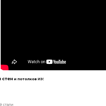
и стен
из:
и потолков
й стали