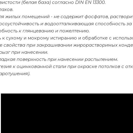
вистости (белая база) согласно DIN EN 13300.
пахов.
ля жилых помещений - не содержит фосфатов, раствори
осоустойчивость и водоотталкивающая способность за 
обность к глянцеванию и пожелтению.
ь к сухому и мокрому истиранию и обработке с исполь
 свойства при закрашивании жирорастворимых конден
рызг при нанесении.
ладкая поверхность при нанесении распылением.
гезия к оцинкованной стали при окраске потолков с о
аротушения).