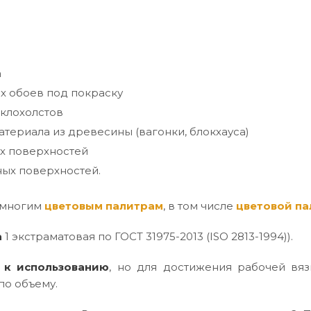
а
х обоев под покраску
клохолстов
териала из древесины (вагонки, блокхауса)
х поверхностей
ых поверхностей.
 многим
цветовым палитрам
, в том числе
цветовой па
а
1 экстраматовая по ГОСТ 31975-2013 (ISO 2813-1994)).
 к использованию
, но для достижения рабочей вяз
по объему.