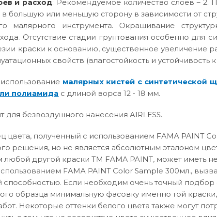
оев и расход
: Рекомендуемое количество слоев – 2. П
 в большую или меньшую сторону в зависимости от ст
го малярного инструмента. Окрашивание структур
хода. Отсутствие стадии грунтования особенно для с
зии краски к основанию, существенное увеличение р
атационных свойств (влагостойкость и устойчивость к
 использование
малярных кистей с синтетической 
ли полиамида
с длиной ворса 12 - 18 мм.
т для безвоздушного нанесения AIRLESS.
 цвета, полученный с использованием FAMA PAINT Col
го решения, но не является абсолютным эталоном цвет
 любой другой краски ТМ FAMA PAINT, может иметь не
использованием FAMA PAINT Color Sample 300мл., вызв
способностью. Если необходим очень точный подбор о
вого образца минимальную фасовку именно той краски,
абот. Некоторые оттенки белого цвета также могут по