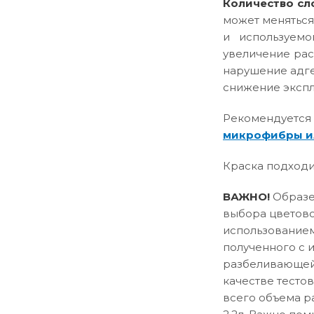
Количество сл
может меняться
и используемо
увеличение рас
нарушение адге
снижение эксплу
Рекомендуется
микрофибры и
Краска подходи
ВАЖНО!
Образец
выбора цветово
использованием
полученного с 
разбеливающей 
качестве тесто
всего объема р