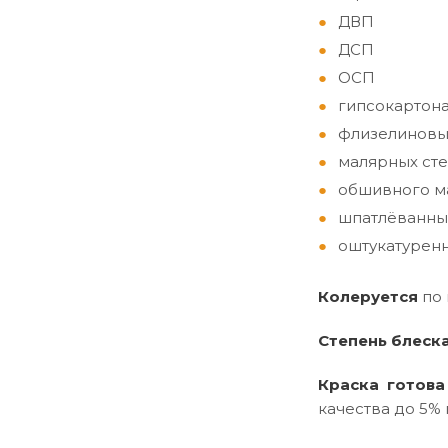
ДВП
ДСП
ОСП
гипсокартон
флизелиновы
малярных сте
обшивного ма
шпатлёванны
оштукатуренн
Колеруется
по
Степень блеск
Краска готова
качества до 5% 