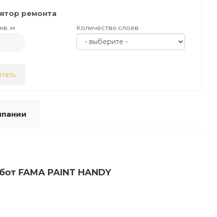
ятор ремонта
кв. м
Количество слоев
тать
мпании
абот FAMA PAINT HANDY