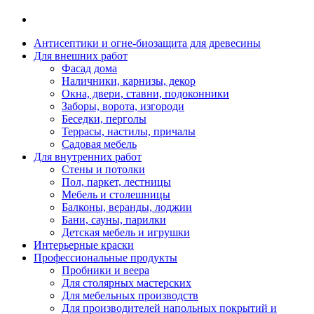
Антисептики и огне-биозащита для древесины
Для внешних работ
Фасад дома
Наличники, карнизы, декор
Окна, двери, ставни, подоконники
Заборы, ворота, изгороди
Беседки, перголы
Террасы, настилы, причалы
Садовая мебель
Для внутренних работ
Стены и потолки
Пол, паркет, лестницы
Мебель и столешницы
Балконы, веранды, лоджии
Бани, сауны, парилки
Детская мебель и игрушки
Интерьерные краски
Профессиональные продукты
Пробники и веера
Для столярных мастерских
Для мебельных производств
Для производителей напольных покрытий и