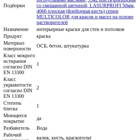
Подборки
со смешанной щетиной, LASURPROFI 50мм
,
4066 плоская (флейцевая кисть) серии
MULTICOLOR для красок и масел на основе
растворителей
Назначение
интерьерные краски для стен и потолков
Продукт
краска
Материал
ОСБ, бетон, штукатурка
поверхности
Класс мокрого
истирания
1
согласно DIN
EN 13300
Класс
укрывитости
2
согласно DIN
EN 13300
Степень
1
блеска
Моющееся
да
покрытие
Разбавитель
Вода
Рабочий
валик, кисть, краскопульт