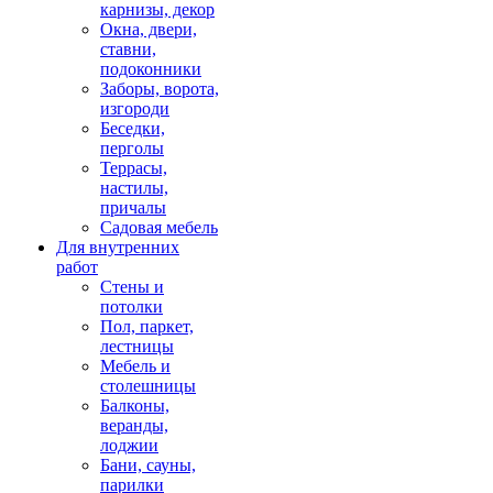
карнизы, декор
Окна, двери,
ставни,
подоконники
Заборы, ворота,
изгороди
Беседки,
перголы
Террасы,
настилы,
причалы
Садовая мебель
Для внутренних
работ
Стены и
потолки
Пол, паркет,
лестницы
Мебель и
столешницы
Балконы,
веранды,
лоджии
Бани, сауны,
парилки