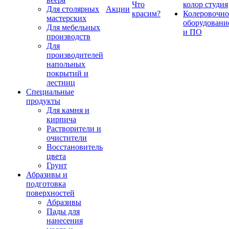
Что
колор студия
Для столярных
Акции
красим?
Колеровочно
мастерских
оборудовани
Для мебельных
и ПО
производств
Для
производителей
напольных
покрытий и
лестниц
Специальные
продукты
Для камня и
кирпича
Растворители и
очистители
Восстановитель
цвета
Грунт
Абразивы и
подготовка
поверхностей
Абразивы
Пады для
нанесения