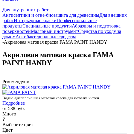
-
Для внутренних работ
Антисептики и огне-биозащита для древесины
Для внешних
работ
Интерьерные краски
Профессиональные
продукты
Специальные продукты
Абразивы и подготовка
поверхностей
Малярный инструмент
Средства по уходу за
домом
Антибактериальные средства
-
Акриловая матовая краска FAMA PAINT HANDY
Акриловая матовая краска FAMA
PAINT HANDY
Рекомендуем
Водно-дисперсионная матовая краска для потолка и стен
Подробнее
от
538 руб.
Много
?
Выберите цвет
Цвет