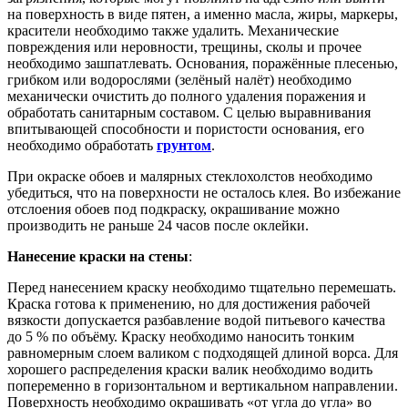
на поверхность в виде пятен, а именно масла, жиры, маркеры,
красители необходимо также удалить. Механические
повреждения или неровности, трещины, сколы и прочее
необходимо зашпатлевать. Основания, поражённые плесенью,
грибком или водорослями (зелёный налёт) необходимо
механически очистить до полного удаления поражения и
обработать санитарным составом. С целью выравнивания
впитывающей способности и пористости основания, его
необходимо обработать
грунтом
.
При окраске обоев и малярных стеклохолстов необходимо
убедиться, что на поверхности не осталось клея. Во избежание
отслоения обоев под подкраску, окрашивание можно
производить не раньше 24 часов после оклейки.
Нанесение краски на стены
:
Перед нанесением краску необходимо тщательно перемешать.
Краска готова к применению, но для достижения рабочей
вязкости допускается разбавление водой питьевого качества
до 5 % по объёму. Краску необходимо наносить тонким
равномерным слоем валиком с подходящей длиной ворса. Для
хорошего распределения краски валик необходимо водить
попеременно в горизонтальном и вертикальном направлении.
Поверхность необходимо окрашивать «от угла до угла» во