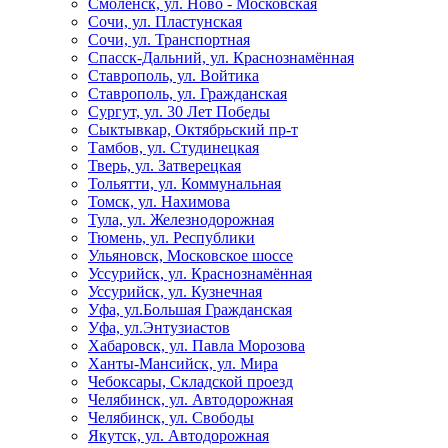
Смоленск, ул. Ново - Московская
Сочи, ул. Пластунская
Сочи, ул. Транспортная
Спасск-Дальний, ул. Краснознамённая
Ставрополь, ул. Войтика
Ставрополь, ул. Гражданская
Сургут, ул. 30 Лет Победы
Сыктывкар, Октябрьский пр-т
Тамбов, ул. Студинецкая
Тверь, ул. Затверецкая
Тольятти, ул. Коммунальная
Томск, ул. Нахимова
Тула, ул. Железнодорожная
Тюмень, ул. Республики
Ульяновск, Московское шоссе
Уссурийск, ул. Краснознамённая
Уссурийск, ул. Кузнечная
Уфа, ул.Большая Гражданская
Уфа, ул.Энтузиастов
Хабаровск, ул. Павла Морозова
Ханты-Мансийск, ул. Мира
Чебоксары, Складской проезд
Челябинск, ул. Автодорожная
Челябинск, ул. Свободы
Якутск, ул. Автодорожная