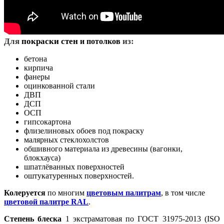
Д
ля
покраски стен
из:
и потолков
бетона
кирпича
фанеры
оцинкованной стали
ДВП
ДСП
ОСП
гипсокартона
флизелиновых обоев под покраску
малярных стеклохолстов
обшивного материала из древесины (вагонки,
блокхауса)
шпатлёванных поверхностей
оштукатуренных поверхностей.
Колеруется
по многим
цветовым палитрам
, в том числе
цветовой палитре RAL
.
Степень блеска
1 экстраматовая по ГОСТ 31975-2013 (ISO