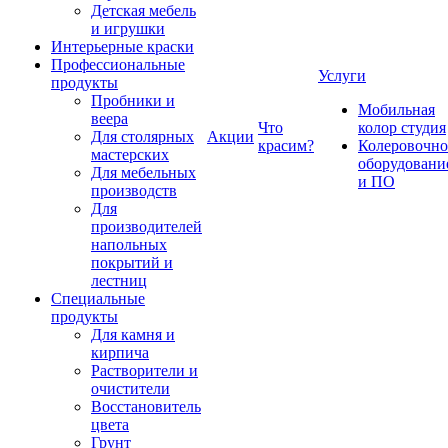
Детская мебель
и игрушки
Интерьерные краски
Профессиональные
Услуги
продукты
Пробники и
Мобильная
веера
Что
колор студия
Для столярных
Акции
красим?
Колеровочно
мастерских
оборудовани
Для мебельных
и ПО
производств
Для
производителей
напольных
покрытий и
лестниц
Специальные
продукты
Для камня и
кирпича
Растворители и
очистители
Восстановитель
цвета
Грунт