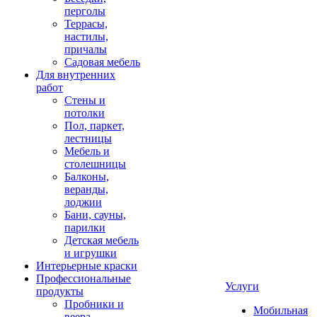
перголы
Террасы,
настилы,
причалы
Садовая мебель
Для внутренних
работ
Стены и
потолки
Пол, паркет,
лестницы
Мебель и
столешницы
Балконы,
веранды,
лоджии
Бани, сауны,
парилки
Детская мебель
и игрушки
Интерьерные краски
Профессиональные
Услуги
продукты
Пробники и
Мобильная
веера