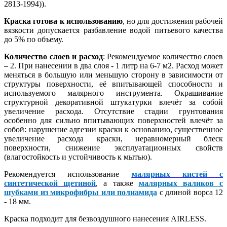
2813-1994)).
Краска готова к использованию
, но для достижения рабочей
вязкости допускается разбавление водой питьевого качества
до 5% по объему.
Количество слоев и расход
: Рекомендуемое количество слоев
– 2. При нанесении в два слоя - 1 литр на 6-7 м2. Расход может
меняться в большую или меньшую сторону в зависимости от
структуры поверхности, её впитывающей способности и
используемого малярного инструмента. Окрашивание
структурной декоративной штукатурки влечёт за собой
увеличение расхода. Отсутствие стадии грунтования
особенно для сильно впитывающих поверхностей влечёт за
собой: нарушение адгезии краски к основанию, существенное
увеличение расхода краски, неравномерный блеск
поверхности, снижение эксплуатационных свойств
(влагостойкость и устойчивость к мытью).
Рекомендуется использование
малярных кистей с
синтетической щетиной
, а также
малярных валиков с
шубками из микрофибры или полиамида
с длиной ворса 12
- 18 мм.
Краска подходит для безвоздушного нанесения AIRLESS.