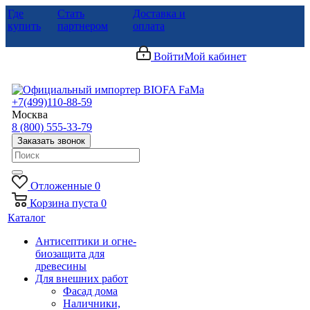
Где
Стать
Доставка и
купить
партнером
оплата
Войти
Мой кабинет
+7(499)110-88-59
Москва
8 (800) 555-33-79
Заказать звонок
Отложенные
0
Корзина
пуста
0
Каталог
Антисептики и огне-
биозащита для
древесины
Для внешних работ
Фасад дома
Наличники,