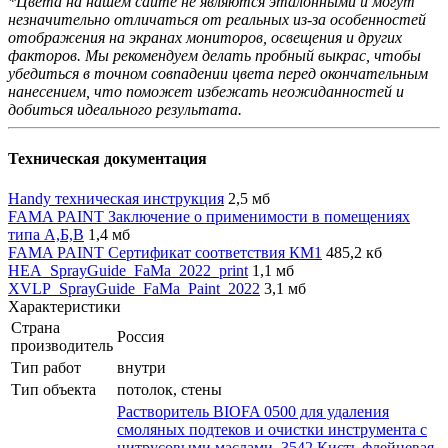
*Цвета на нашем сайте не являются эталонными и могут
незначительно отличаться от реальных из-за особенностей
отображения на экранах мониторов, освещения и других
факторов. Мы рекомендуем делать пробный выкрас, чтобы
убедиться в точном совпадении цвета перед окончательным
нанесением, что поможет избежать неожиданностей и
добиться идеального результата.
Техническая документация
Handy техническая инструкция
2,5 мб
FAMA PAINT Заключение о применимости в помещениях
типа А,Б,В
1,4 мб
FAMA PAINT Сертификат соответствия КМ1
485,2 кб
HEA_SprayGuide_FaMa_2022_print
1,1 мб
XVLP_SprayGuide_FaMa_Paint_2022
3,1 мб
Характеристики
Страна
Россия
производитель
Тип работ
внутри
Тип объекта
потолок, стены
Растворитель BIOFA 0500 для удаления
смоляных подтеков и очистки инструмента с
цитрусовыми маслами
,
3542 Кисть флейцевая