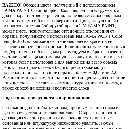
ВАЖНО!
Образец цвета, полученный с использованием
FAMA PAINT Color Sample 300мл., является инструментом
для выбора цветового решения, но не является абсолютным
эталоном цвета и блеска поверхности. Цвет, полученный с
использованием любой другой краски ТМ FAMA PAINT,
может иметь незначительные оттеночные отклонения от
образца, полученного с использованием FAMA PAINT Color
Sample 300мл., вызванные степенью блеска краски и её
разбеливающей способностью. Если необходим очень точный
подбор оттенка и блеска, мы рекомендуем выбрать в качестве
тестового образца минимальную фасовку именно той краски,
которая будет использована для выполнения всего объема
работ. Некоторые оттенки белого цвета также могут
потребовать использование образца объемом 0,9л или 2,2л.
Важно помнить о том, что на восприятие цвета существенное
влияние оказывает свет, его температура и интенсивность, а
также способ нанесения и количество слоев.
Подготовка поверхности к окрашиванию
:
Основание должно быть чистым, прочным, однородным и
сухим в отсутствии «мелящих» слоев. Старые, не прочно
держащиеся слои краски или осыпающиеся цементные
основания или штукатурку необходимо удалить. Любые
загрязнения, которые могут повлиять на адгезию или выйти