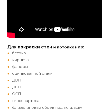
Д
ля
покраски стен
из:
и потолков
бетона
кирпича
фанеры
оцинкованной стали
ДВП
ДСП
ОСП
гипсокартона
флизелиновых обоев под покраску