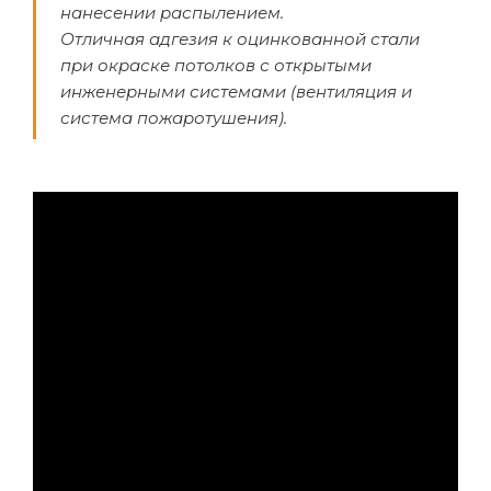
нанесении распылением.
Отличная адгезия к оцинкованной стали
при окраске потолков с открытыми
инженерными системами (вентиляция и
система пожаротушения).