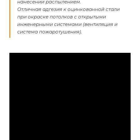
нанесении распылением.
Отличная адгезия к оцинкованной стали
при окраске потолков с открытыми
инженерными системами (вентиляция и
система пожаротушения).