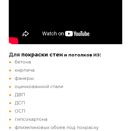
Д
ля
покраски стен
из:
и потолков
бетона
кирпича
фанеры
оцинкованной стали
ДВП
ДСП
ОСП
гипсокартона
флизелиновых обоев под покраску