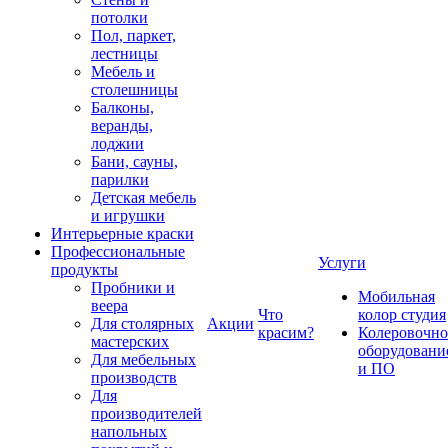
потолки
Пол, паркет,
лестницы
Мебель и
столешницы
Балконы,
веранды,
лоджии
Бани, сауны,
парилки
Детская мебель
и игрушки
Интерьерные краски
Профессиональные
Услуги
продукты
Пробники и
Мобильная
веера
Что
колор студия
Для столярных
Акции
красим?
Колеровочно
мастерских
оборудовани
Для мебельных
и ПО
производств
Для
производителей
напольных