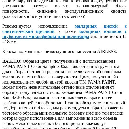
собой: нарушение адгезии краски к основанию, существенное
увеличение расхода краски, неравномерный блеск
поверхности, снижение эксплуатационных свойств
(влагостойкость и устойчивость к мытью).
Рекомендуется использование
малярных кистей с
синтетической щетиной
, а также
малярных валиков с
шубками из микрофибры или полиамида
с длиной ворса 12
- 18 мм.
Краска подходит для безвоздушного нанесения AIRLESS.
ВАЖНО!
Образец цвета, полученный с использованием
FAMA PAINT Color Sample 300мл., является инструментом
для выбора цветового решения, но не является абсолютным
эталоном цвета и блеска поверхности. Цвет, полученный с
использованием любой другой краски ТМ FAMA PAINT,
может иметь незначительные оттеночные отклонения от
образца, полученного с использованием FAMA PAINT Color
Sample 300мл., вызванные степенью блеска краски и её
разбеливающей способностью. Если необходим очень точный
подбор оттенка и блеска, мы рекомендуем выбрать в качестве
тестового образца минимальную фасовку именно той краски,
которая будет использована для выполнения всего объема
работ. Некоторые оттенки белого цвета также могут
потребовать использование образца объемом 0,9л или 2,2л.