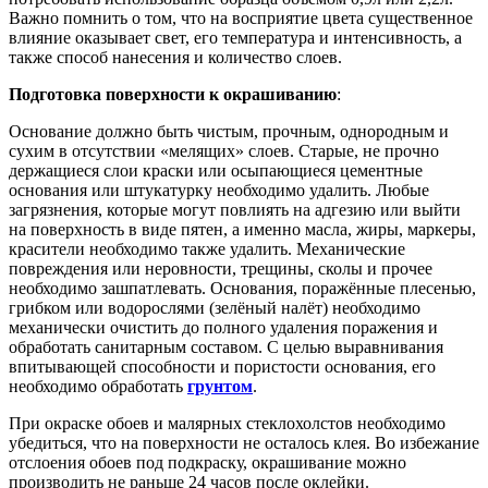
Важно помнить о том, что на восприятие цвета существенное
влияние оказывает свет, его температура и интенсивность, а
также способ нанесения и количество слоев.
Подготовка поверхности к окрашиванию
:
Основание должно быть чистым, прочным, однородным и
сухим в отсутствии «мелящих» слоев. Старые, не прочно
держащиеся слои краски или осыпающиеся цементные
основания или штукатурку необходимо удалить. Любые
загрязнения, которые могут повлиять на адгезию или выйти
на поверхность в виде пятен, а именно масла, жиры, маркеры,
красители необходимо также удалить. Механические
повреждения или неровности, трещины, сколы и прочее
необходимо зашпатлевать. Основания, поражённые плесенью,
грибком или водорослями (зелёный налёт) необходимо
механически очистить до полного удаления поражения и
обработать санитарным составом. С целью выравнивания
впитывающей способности и пористости основания, его
необходимо обработать
грунтом
.
При окраске обоев и малярных стеклохолстов необходимо
убедиться, что на поверхности не осталось клея. Во избежание
отслоения обоев под подкраску, окрашивание можно
производить не раньше 24 часов после оклейки.