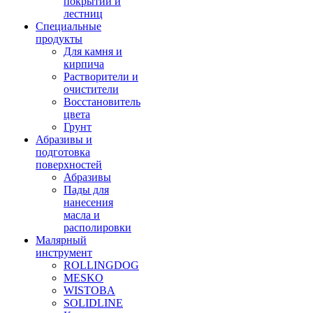
покрытий и
лестниц
Специальные
продукты
Для камня и
кирпича
Растворители и
очистители
Восстановитель
цвета
Грунт
Абразивы и
подготовка
поверхностей
Абразивы
Пады для
нанесения
масла и
располировки
Малярный
инструмент
ROLLINGDOG
MESKO
WISTOBA
SOLIDLINE