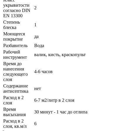
укрывитости
2
согласно DIN
EN 13300
Степень
1
блеска
Моющееся
да
покрытие
Разбавитель
Вода
Рабочий
валик, кисть, краскопульт
инструмент
Время до
нанесения
4-6 часов
следующего
слоя
Содержание
нет
антисептика
Расход в 2
6-7 м2/литр в 2 слоя
слоя
Время
30 минут - 1 час до отлипа
высыхания
Расход в 2
6
слоя, кв.м/л