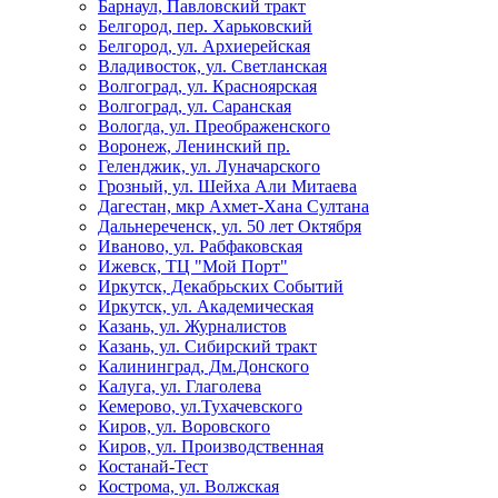
Барнаул, Павловский тракт
Белгород, пер. Харьковский
Белгород, ул. Архиерейская
Владивосток, ул. Светланская
Волгоград, ул. Красноярская
Волгоград, ул. Саранская
Вологда, ул. Преображенского
Воронеж, Ленинский пр.
Геленджик, ул. Луначарского
Грозный, ул. Шейха Али Митаева
Дагестан, мкр Ахмет-Хана Султана
Дальнереченск, ул. 50 лет Октября
Иваново, ул. Рабфаковская
Ижевск, ТЦ "Мой Порт"
Иркутск, Декабрьских Событий
Иркутск, ул. Академическая
Казань, ул. Журналистов
Казань, ул. Сибирский тракт
Калининград, Дм.Донского
Калуга, ул. Глаголева
Кемерово, ул.Тухачевского
Киров, ул. Воровского
Киров, ул. Производственная
Костанай-Тест
Кострома, ул. Волжская