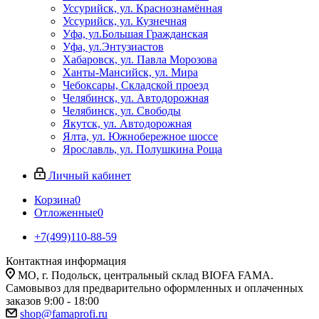
Уссурийск, ул. Краснознамённая
Уссурийск, ул. Кузнечная
Уфа, ул.Большая Гражданская
Уфа, ул.Энтузиастов
Хабаровск, ул. Павла Морозова
Ханты-Мансийск, ул. Мира
Чебоксары, Складской проезд
Челябинск, ул. Автодорожная
Челябинск, ул. Свободы
Якутск, ул. Автодорожная
Ялта, ул. Южнобережное шоссе
Ярославль, ул. Полушкина Роща
Личный кабинет
Корзина
0
Отложенные
0
+7(499)110-88-59
Контактная информация
МО, г. Подольск, центральный склад BIOFA FAMA.
Самовывоз для предварительно оформленных и оплаченных
заказов 9:00 - 18:00
shop@famaprofi.ru