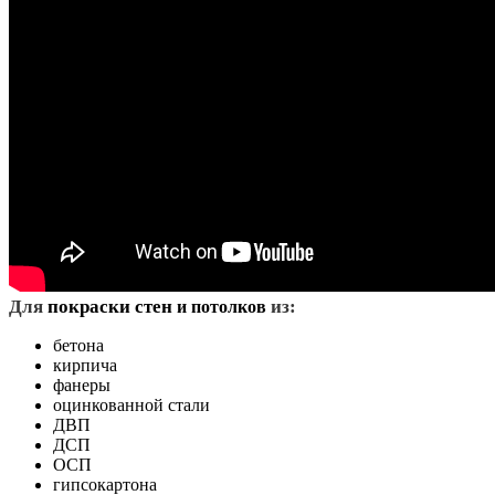
Д
ля
покраски стен
из:
и потолков
бетона
кирпича
фанеры
оцинкованной стали
ДВП
ДСП
ОСП
гипсокартона