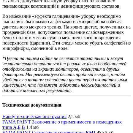
HANDY, допускает влажную уборку с использованием
пеномоющих композиций и дезинфицирующих составов.
Во избежание «эффекта глянцевания» уборку необходимо
выполнять бытовыми салфетками из микрофибры избегая
длительного мокрого трения. На ярких цветах, полученных на
прозрачной базе, допускается появление слабовыраженных
белых полос в местах сухого механического повреждения
поверхности (царапин). Эти следы можно убрать салфеткой из
микрофибры, смоченной в воде.
*Цвета на нашем сайте не являются эталонными и могут
незначительно отличаться от реальных из-за особенностей
отображения на экранах мониторов, освещения и других
факторов. Мы рекомендуем делать пробный выкрас, чтобы
убедиться в точном совпадении цвета перед окончательным
нанесением, что поможет избежать неожиданностей и
добиться идеального результата.
Техническая документация
Handy техническая инструкция
2,5 мб
FAMA PAINT Заключение о применимости в помещениях
типа А,Б,В
1,4 мб
FAMA PAINT Сертификат соответствия КМ1
485,2 кб