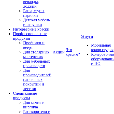
веранды,
лоджии
Бани, сауны,
парилки
Детская мебель
и игрушки
Интерьерные краски
Профессиональные
Услуги
продукты
Пробники и
Мобильная
веера
Что
колор студия
Для столярных
Акции
красим?
Колеровочно
мастерских
оборудовани
Для мебельных
и ПО
производств
Для
производителей
напольных
покрытий и
лестниц
Специальные
продукты
Для камня и
кирпича
Растворители и