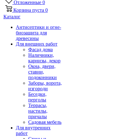
Отложенные
0
Корзина
пуста
0
Каталог
Антисептики и огне-
биозащита для
древесины
Для внешних работ
Фасад дома
Наличники,
карнизы, декор
Окна, двери,
ставни,
подоконники
Заборы, ворота,
изгороди
Беседки,
перголы
Террасы,
настилы,
причалы
Садовая мебель
Для внутренних
работ
Стены и