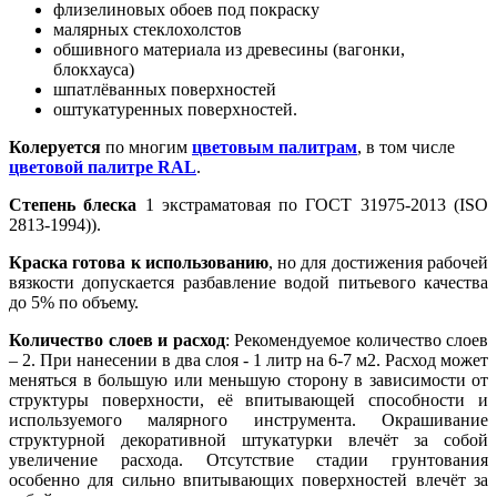
флизелиновых обоев под покраску
малярных стеклохолстов
обшивного материала из древесины (вагонки,
блокхауса)
шпатлёванных поверхностей
оштукатуренных поверхностей.
Колеруется
по многим
цветовым палитрам
, в том числе
цветовой палитре RAL
.
Степень блеска
1 экстраматовая по ГОСТ 31975-2013 (ISO
2813-1994)).
Краска готова к использованию
, но для достижения рабочей
вязкости допускается разбавление водой питьевого качества
до 5% по объему.
Количество слоев и расход
: Рекомендуемое количество слоев
– 2. При нанесении в два слоя - 1 литр на 6-7 м2. Расход может
меняться в большую или меньшую сторону в зависимости от
структуры поверхности, её впитывающей способности и
используемого малярного инструмента. Окрашивание
структурной декоративной штукатурки влечёт за собой
увеличение расхода. Отсутствие стадии грунтования
особенно для сильно впитывающих поверхностей влечёт за