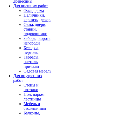
древесины
Для внешних работ
Фасад дома
Наличники,
карнизы, декор
Окна, двери,
ставни,
подоконники
Заборы, ворота,
изгороди
Беседки,
перголы
Террасы,
настилы,
причалы
Садовая мебель
Для внутренних
работ
Стены и
потолки
Пол, паркет,
лестницы
Мебель и
столешницы
Балконы,