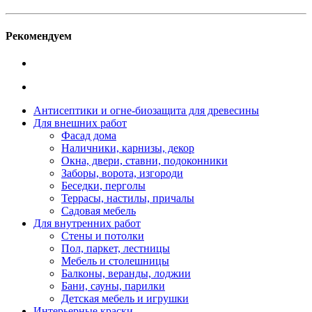
Рекомендуем
Антисептики и огне-биозащита для древесины
Для внешних работ
Фасад дома
Наличники, карнизы, декор
Окна, двери, ставни, подоконники
Заборы, ворота, изгороди
Беседки, перголы
Террасы, настилы, причалы
Садовая мебель
Для внутренних работ
Стены и потолки
Пол, паркет, лестницы
Мебель и столешницы
Балконы, веранды, лоджии
Бани, сауны, парилки
Детская мебель и игрушки
Интерьерные краски