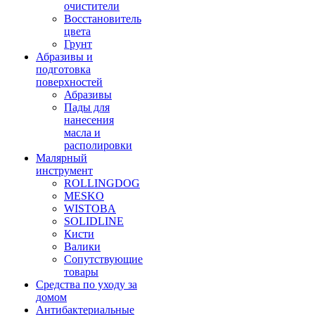
очистители
Восстановитель
цвета
Грунт
Абразивы и
подготовка
поверхностей
Абразивы
Пады для
нанесения
масла и
располировки
Малярный
инструмент
ROLLINGDOG
MESKO
WISTOBA
SOLIDLINE
Кисти
Валики
Сопутствующие
товары
Средства по уходу за
домом
Антибактериальные