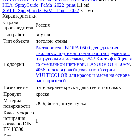
HEA_SprayGuide_FaMa_2022_print
1,1 мб
XVLP_SprayGuide_FaMa_Paint_2022
3,1 мб
Характеристики
Страна
Россия
производитель
Тип работ
внутри
Тип объекта
потолок, стены
Растворитель BIOFA 0500 для удаления
смоляных подтеков и очистки инструмента с
цитрусовыми маслами
,
3542 Кисть флейцевая
Подборки
со смешанной щетиной, LASURPROFI 50мм
,
4066 плоская (флейцевая кисть) серии
MULTICOLOR для красок и масел на основе
растворителей
Назначение
интерьерные краски для стен и потолков
Продукт
краска
Материал
ОСБ, бетон, штукатурка
поверхности
Класс мокрого
истирания
1
согласно DIN
EN 13300
Класс