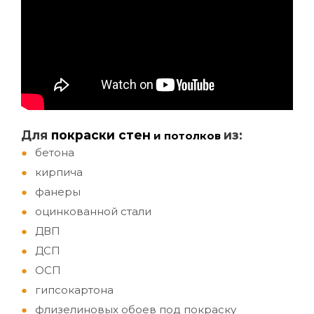
Д
ля
покраски стен
из:
и потолков
бетона
кирпича
фанеры
оцинкованной стали
ДВП
ДСП
ОСП
гипсокартона
флизелиновых обоев под покраску