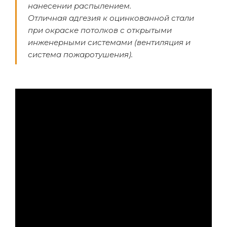
нанесении распылением.
Отличная адгезия к оцинкованной стали
при окраске потолков с открытыми
инженерными системами (вентиляция и
система пожаротушения).