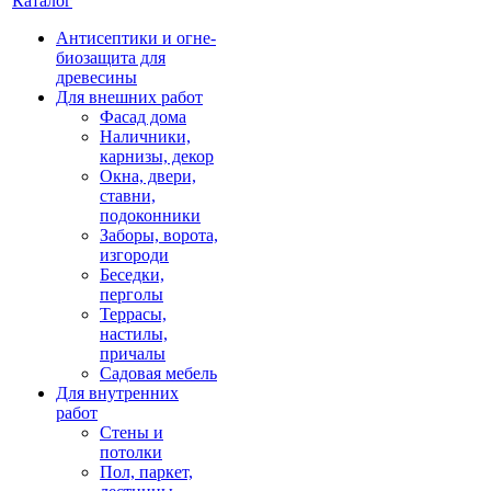
Каталог
Антисептики и огне-
биозащита для
древесины
Для внешних работ
Фасад дома
Наличники,
карнизы, декор
Окна, двери,
ставни,
подоконники
Заборы, ворота,
изгороди
Беседки,
перголы
Террасы,
настилы,
причалы
Садовая мебель
Для внутренних
работ
Стены и
потолки
Пол, паркет,