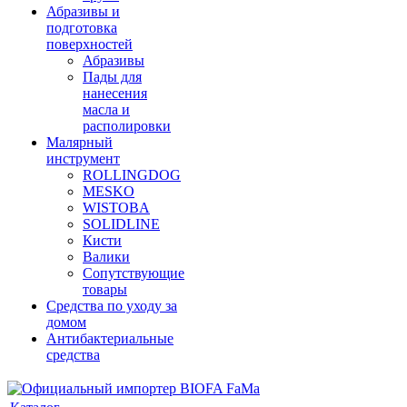
Абразивы и
подготовка
поверхностей
Абразивы
Пады для
нанесения
масла и
располировки
Малярный
инструмент
ROLLINGDOG
MESKO
WISTOBA
SOLIDLINE
Кисти
Валики
Сопутствующие
товары
Средства по уходу за
домом
Антибактериальные
средства