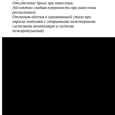
Отсутствие брызг при нанесении.
Абсолютно гладкая поверхность при нанесении
распылением.
Отличная адгезия к оцинкованной стали при
окраске потолков с открытыми инженерными
системами (вентиляция и система
пожаротушения).