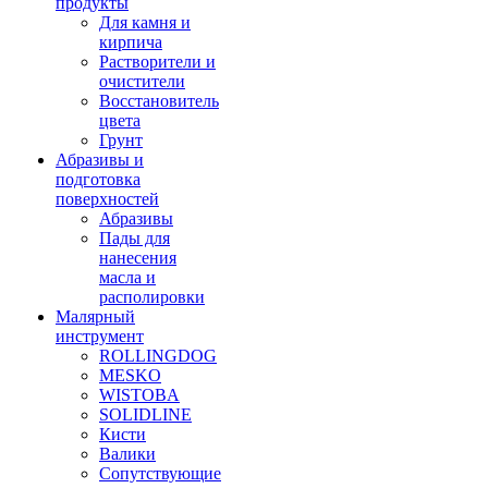
продукты
Для камня и
кирпича
Растворители и
очистители
Восстановитель
цвета
Грунт
Абразивы и
подготовка
поверхностей
Абразивы
Пады для
нанесения
масла и
располировки
Малярный
инструмент
ROLLINGDOG
MESKO
WISTOBA
SOLIDLINE
Кисти
Валики
Сопутствующие