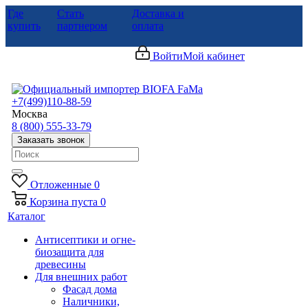
Где
Стать
Доставка и
купить
партнером
оплата
Войти
Мой кабинет
+7(499)110-88-59
Москва
8 (800) 555-33-79
Заказать звонок
Отложенные
0
Корзина
пуста
0
Каталог
Антисептики и огне-
биозащита для
древесины
Для внешних работ
Фасад дома
Наличники,