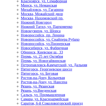
Красноярск, ул. Семафорная
Минск, ул. Неманская
Михайловск, ул. Гагарина
Москва, Можайский двор
Москва, Нахимовский пр.
Нижний Новгород
Нижний Тагил, ул. Пархоменко
Новокузнецк, ул. Щорса
Новороссийск, пр. Ленина
Новороссийск, ул. Снайпера Рубахо
Новороссийск, ул.Пионерская
Новосибирск, ул. Фабричная
Обнинск, Киевское ш., 33
Пермь, ул. 25 лет Октября
Пермь, ул. Новогайвинская
Петропавловск-Камчатский, ул. Дальняя
Пятигорск, Георгиевское шоссе
Пятигорск, ул. Беговая
Ростов-на-Дону, Кольцевая
Ростов-на-Дону, ул. Нансена
Рязань, ул. Рязанская
Рязань, ул.Введенская
Сальск, ул. Промышленная
Самара, ул. Красноармейская
Саратов, 6-й Соколовогорский проезд