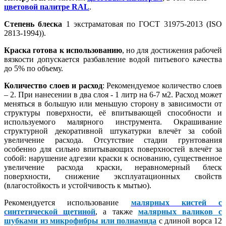
цветовой палитре RAL
.
Степень блеска
1 экстраматовая по ГОСТ 31975-2013 (ISO
2813-1994)).
Краска готова к использованию
, но для достижения рабочей
вязкости допускается разбавление водой питьевого качества
до 5% по объему.
Количество слоев и расход
: Рекомендуемое количество слоев
– 2. При нанесении в два слоя - 1 литр на 6-7 м2. Расход может
меняться в большую или меньшую сторону в зависимости от
структуры поверхности, её впитывающей способности и
используемого малярного инструмента. Окрашивание
структурной декоративной штукатурки влечёт за собой
увеличение расхода. Отсутствие стадии грунтования
особенно для сильно впитывающих поверхностей влечёт за
собой: нарушение адгезии краски к основанию, существенное
увеличение расхода краски, неравномерный блеск
поверхности, снижение эксплуатационных свойств
(влагостойкость и устойчивость к мытью).
Рекомендуется использование
малярных кистей с
синтетической щетиной
, а также
малярных валиков с
шубками из микрофибры или полиамида
с длиной ворса 12