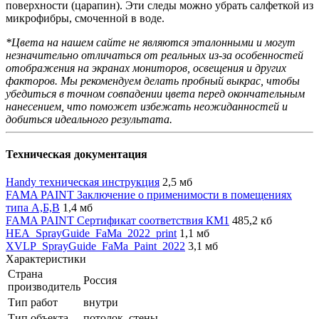
поверхности (царапин). Эти следы можно убрать салфеткой из
микрофибры, смоченной в воде.
*Цвета на нашем сайте не являются эталонными и могут
незначительно отличаться от реальных из-за особенностей
отображения на экранах мониторов, освещения и других
факторов. Мы рекомендуем делать пробный выкрас, чтобы
убедиться в точном совпадении цвета перед окончательным
нанесением, что поможет избежать неожиданностей и
добиться идеального результата.
Техническая документация
Handy техническая инструкция
2,5 мб
FAMA PAINT Заключение о применимости в помещениях
типа А,Б,В
1,4 мб
FAMA PAINT Сертификат соответствия КМ1
485,2 кб
HEA_SprayGuide_FaMa_2022_print
1,1 мб
XVLP_SprayGuide_FaMa_Paint_2022
3,1 мб
Характеристики
Страна
Россия
производитель
Тип работ
внутри
Тип объекта
потолок, стены