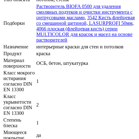
Растворитель BIOFA 0500 для удаления
смоляных подтеков и очистки инструмента с
цитрусовыми маслами
,
3542 Кисть флейцевая
Подборки
со смешанной щетиной, LASURPROFI 50мм
,
4066 плоская (флейцевая кисть) серии
MULTICOLOR для красок и масел на основе
растворителей
Назначение
интерьерные краски для стен и потолков
Продукт
краска
Материал
ОСБ, бетон, штукатурка
поверхности
Класс мокрого
истирания
1
согласно DIN
EN 13300
Класс
укрывитости
2
согласно DIN
EN 13300
Степень
1
блеска
Моющееся
да
покрытие