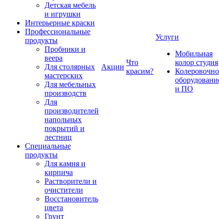
Детская мебель
и игрушки
Интерьерные краски
Профессиональные
Услуги
продукты
Пробники и
Мобильная
веера
Что
колор студия
Для столярных
Акции
красим?
Колеровочно
мастерских
оборудовани
Для мебельных
и ПО
производств
Для
производителей
напольных
покрытий и
лестниц
Специальные
продукты
Для камня и
кирпича
Растворители и
очистители
Восстановитель
цвета
Грунт