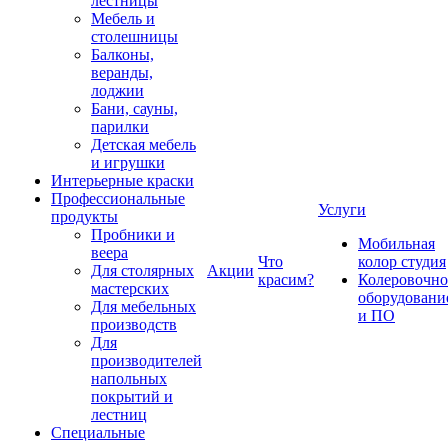
лестницы
Мебель и
столешницы
Балконы,
веранды,
лоджии
Бани, сауны,
парилки
Детская мебель
и игрушки
Интерьерные краски
Профессиональные
Услуги
продукты
Пробники и
Мобильная
веера
Что
колор студия
Для столярных
Акции
красим?
Колеровочно
мастерских
оборудовани
Для мебельных
и ПО
производств
Для
производителей
напольных
покрытий и
лестниц
Специальные