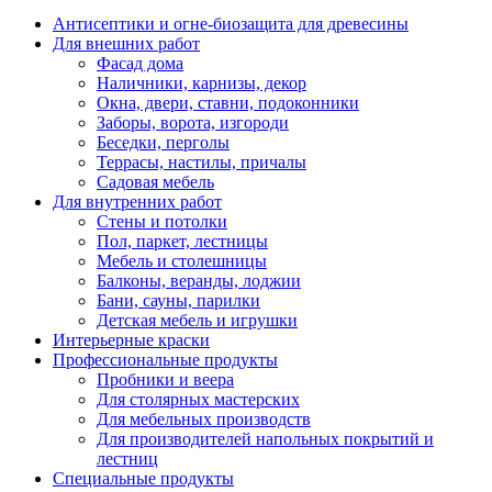
Антисептики и огне-биозащита для древесины
Для внешних работ
Фасад дома
Наличники, карнизы, декор
Окна, двери, ставни, подоконники
Заборы, ворота, изгороди
Беседки, перголы
Террасы, настилы, причалы
Садовая мебель
Для внутренних работ
Стены и потолки
Пол, паркет, лестницы
Мебель и столешницы
Балконы, веранды, лоджии
Бани, сауны, парилки
Детская мебель и игрушки
Интерьерные краски
Профессиональные продукты
Пробники и веера
Для столярных мастерских
Для мебельных производств
Для производителей напольных покрытий и
лестниц
Специальные продукты