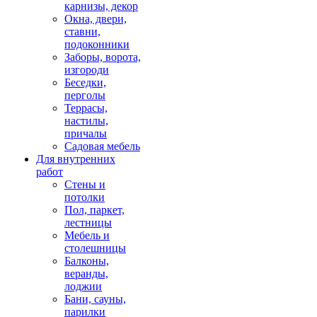
карнизы, декор
Окна, двери,
ставни,
подоконники
Заборы, ворота,
изгороди
Беседки,
перголы
Террасы,
настилы,
причалы
Садовая мебель
Для внутренних
работ
Стены и
потолки
Пол, паркет,
лестницы
Мебель и
столешницы
Балконы,
веранды,
лоджии
Бани, сауны,
парилки