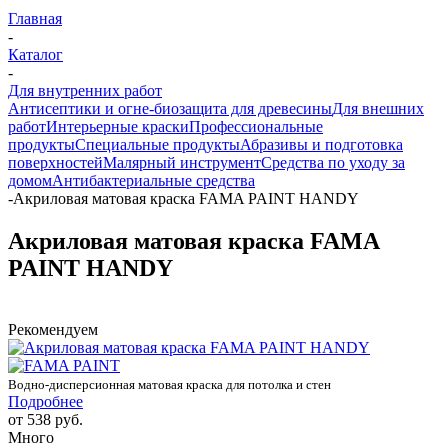
Главная
-
Каталог
-
Для внутренних работ
Антисептики и огне-биозащита для древесины
Для внешних
работ
Интерьерные краски
Профессиональные
продукты
Специальные продукты
Абразивы и подготовка
поверхностей
Малярный инструмент
Средства по уходу за
домом
Антибактериальные средства
-
Акриловая матовая краска FAMA PAINT HANDY
Акриловая матовая краска FAMA
PAINT HANDY
Рекомендуем
Водно-дисперсионная матовая краска для потолка и стен
Подробнее
от
538 руб.
Много