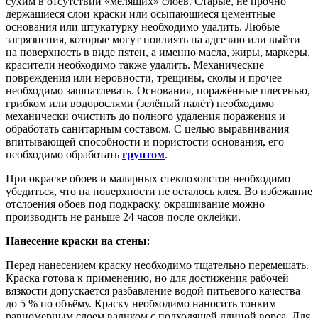
сухим в отсутствии «мелящих» слоев. Старые, не прочно
держащиеся слои краски или осыпающиеся цементные
основания или штукатурку необходимо удалить. Любые
загрязнения, которые могут повлиять на адгезию или выйти
на поверхность в виде пятен, а именно масла, жиры, маркеры,
красители необходимо также удалить. Механические
повреждения или неровности, трещины, сколы и прочее
необходимо зашпатлевать. Основания, поражённые плесенью,
грибком или водорослями (зелёный налёт) необходимо
механически очистить до полного удаления поражения и
обработать санитарным составом. С целью выравнивания
впитывающей способности и пористости основания, его
необходимо обработать
грунтом
.
При окраске обоев и малярных стеклохолстов необходимо
убедиться, что на поверхности не осталось клея. Во избежание
отслоения обоев под подкраску, окрашивание можно
производить не раньше 24 часов после оклейки.
Нанесение краски на стены
:
Перед нанесением краску необходимо тщательно перемешать.
Краска готова к применению, но для достижения рабочей
вязкости допускается разбавление водой питьевого качества
до 5 % по объёму. Краску необходимо наносить тонким
равномерным слоем валиком с подходящей длиной ворса. Для