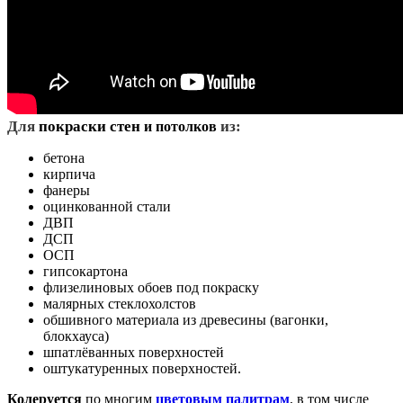
Д
ля
покраски стен
из:
и потолков
бетона
кирпича
фанеры
оцинкованной стали
ДВП
ДСП
ОСП
гипсокартона
флизелиновых обоев под покраску
малярных стеклохолстов
обшивного материала из древесины (вагонки,
блокхауса)
шпатлёванных поверхностей
оштукатуренных поверхностей.
Колеруется
по многим
цветовым палитрам
, в том числе