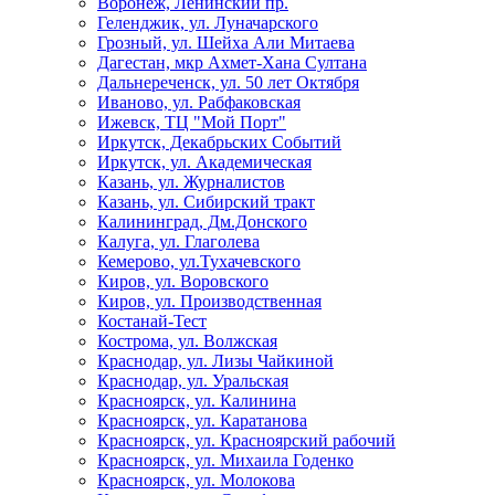
Воронеж, Ленинский пр.
Геленджик, ул. Луначарского
Грозный, ул. Шейха Али Митаева
Дагестан, мкр Ахмет-Хана Султана
Дальнереченск, ул. 50 лет Октября
Иваново, ул. Рабфаковская
Ижевск, ТЦ "Мой Порт"
Иркутск, Декабрьских Событий
Иркутск, ул. Академическая
Казань, ул. Журналистов
Казань, ул. Сибирский тракт
Калининград, Дм.Донского
Калуга, ул. Глаголева
Кемерово, ул.Тухачевского
Киров, ул. Воровского
Киров, ул. Производственная
Костанай-Тест
Кострома, ул. Волжская
Краснодар, ул. Лизы Чайкиной
Краснодар, ул. Уральская
Красноярск, ул. Калинина
Красноярск, ул. Каратанова
Красноярск, ул. Красноярский рабочий
Красноярск, ул. Михаила Годенко
Красноярск, ул. Молокова