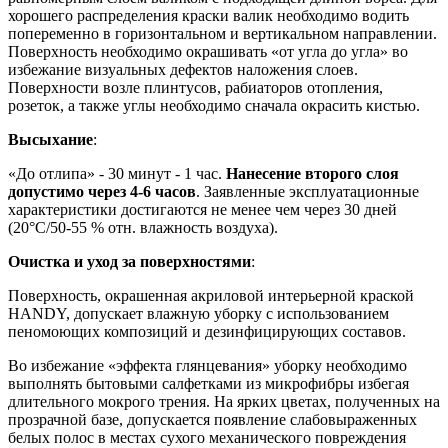
хорошего распределения краски валик необходимо водить
попеременно в горизонтальном и вертикальном направлении.
Поверхность необходимо окрашивать «от угла до угла» во
избежание визуальных дефектов наложения слоев.
Поверхности возле плинтусов, рабиаторов отопления,
розеток, а также углы необходимо сначала окрасить кистью.
Высыхание
:
«До отлипа» - 30 минут - 1 час.
Нанесение второго слоя
допустимо через 4-6 часов
. Заявленные эксплуатационные
характеристики достигаются не менее чем через 30 дней
(20°C/50-55 % отн. влажность воздуха).
Очистка и уход за поверхностями
:
Поверхность, окрашенная акриловой интерьерной краской
HANDY, допускает влажную уборку с использованием
пеномоющих композиций и дезинфицирующих составов.
Во избежание «эффекта глянцевания» уборку необходимо
выполнять бытовыми салфетками из микрофибры избегая
длительного мокрого трения. На ярких цветах, полученных на
прозрачной базе, допускается появление слабовыраженных
белых полос в местах сухого механического повреждения