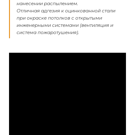
нанесении распылением.
Отличная адгезия к оцинкованной стали
при окраске потолков с открытыми
инженерными системами (вентиляция и
система пожаротушения).