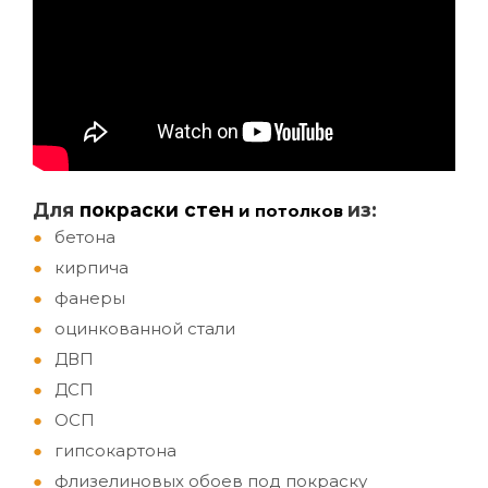
Д
ля
покраски стен
из:
и потолков
бетона
кирпича
фанеры
оцинкованной стали
ДВП
ДСП
ОСП
гипсокартона
флизелиновых обоев под покраску