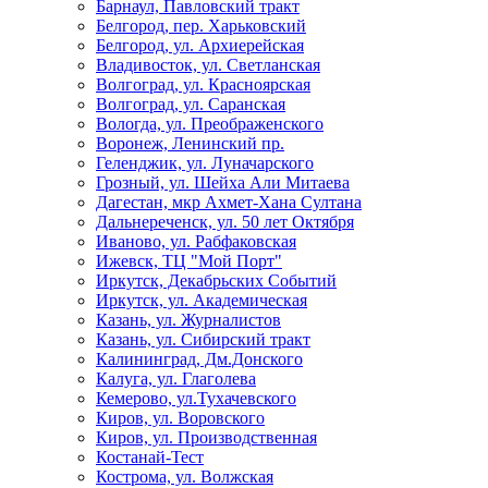
Барнаул, Павловский тракт
Белгород, пер. Харьковский
Белгород, ул. Архиерейская
Владивосток, ул. Светланская
Волгоград, ул. Красноярская
Волгоград, ул. Саранская
Вологда, ул. Преображенского
Воронеж, Ленинский пр.
Геленджик, ул. Луначарского
Грозный, ул. Шейха Али Митаева
Дагестан, мкр Ахмет-Хана Султана
Дальнереченск, ул. 50 лет Октября
Иваново, ул. Рабфаковская
Ижевск, ТЦ "Мой Порт"
Иркутск, Декабрьских Событий
Иркутск, ул. Академическая
Казань, ул. Журналистов
Казань, ул. Сибирский тракт
Калининград, Дм.Донского
Калуга, ул. Глаголева
Кемерово, ул.Тухачевского
Киров, ул. Воровского
Киров, ул. Производственная
Костанай-Тест
Кострома, ул. Волжская