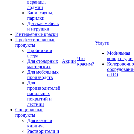
веранды,
лоджии
Бани, сауны,
парилки
Детская мебель
и игрушки
Интерьерные краски
Профессиональные
Услуги
продукты
Пробники и
Мобильная
веера
Что
колор студия
Для столярных
Акции
красим?
Колеровочно
мастерских
оборудовани
Для мебельных
и ПО
производств
Для
производителей
напольных
покрытий и
лестниц
Специальные
продукты
Для камня и
кирпича
Растворители и