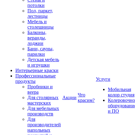
потолки
Пол, паркет,
лестницы
Мебель и
столешницы
Балконы,
веранды,
лоджии
Бани, сауны,
парилки
Детская мебель
и игрушки
Интерьерные краски
Профессиональные
Услуги
продукты
Пробники и
Мобильная
веера
Что
колор студия
Для столярных
Акции
красим?
Колеровочно
мастерских
оборудовани
Для мебельных
и ПО
производств
Для
производителей
напольных