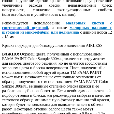
собой: нарушение адгезии краски к основанию, существенное
увеличение расхода краски, неравномерный блеск
поверхности, снижение эксплуатационных свойств
(влагостойкость и устойчивость к мытью).
Рекомендуется использование
малярных кистей с
синтетической щетиной
, а также
малярных валиков с
шубками из микрофибры или полиамида
с длиной ворса 12
- 18 мм.
Краска подходит для безвоздушного нанесения AIRLESS.
ВАЖНО!
Образец цвета, полученный с использованием
FAMA PAINT Color Sample 300мл., является инструментом
для выбора цветового решения, но не является абсолютным
эталоном цвета и блеска поверхности. Цвет, полученный с
использованием любой другой краски ТМ FAMA PAINT,
может иметь незначительные оттеночные отклонения от
образца, полученного с использованием FAMA PAINT Color
Sample 300мл., вызванные степенью блеска краски и её
разбеливающей способностью. Если необходим очень точный
подбор оттенка и блеска, мы рекомендуем выбрать в качестве
тестового образца минимальную фасовку именно той краски,
которая будет использована для выполнения всего объема
работ. Некоторые оттенки белого цвета также могут
потребовать использование образца объемом 0,9л или 2,2л.