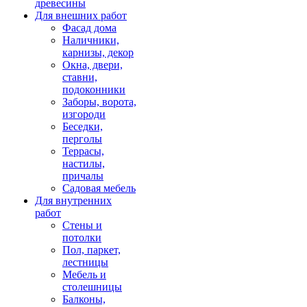
древесины
Для внешних работ
Фасад дома
Наличники,
карнизы, декор
Окна, двери,
ставни,
подоконники
Заборы, ворота,
изгороди
Беседки,
перголы
Террасы,
настилы,
причалы
Садовая мебель
Для внутренних
работ
Стены и
потолки
Пол, паркет,
лестницы
Мебель и
столешницы
Балконы,