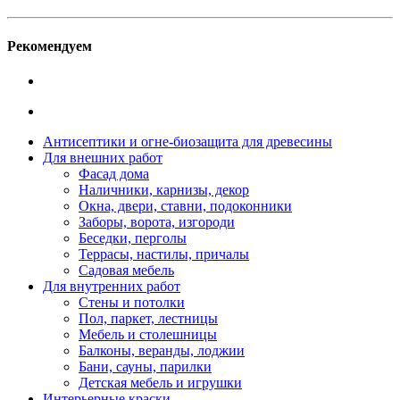
Рекомендуем
Антисептики и огне-биозащита для древесины
Для внешних работ
Фасад дома
Наличники, карнизы, декор
Окна, двери, ставни, подоконники
Заборы, ворота, изгороди
Беседки, перголы
Террасы, настилы, причалы
Садовая мебель
Для внутренних работ
Стены и потолки
Пол, паркет, лестницы
Мебель и столешницы
Балконы, веранды, лоджии
Бани, сауны, парилки
Детская мебель и игрушки
Интерьерные краски