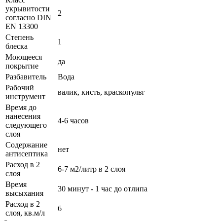
укрывитости
2
согласно DIN
EN 13300
Степень
1
блеска
Моющееся
да
покрытие
Разбавитель
Вода
Рабочий
валик, кисть, краскопульт
инструмент
Время до
нанесения
4-6 часов
следующего
слоя
Содержание
нет
антисептика
Расход в 2
6-7 м2/литр в 2 слоя
слоя
Время
30 минут - 1 час до отлипа
высыхания
Расход в 2
6
слоя, кв.м/л