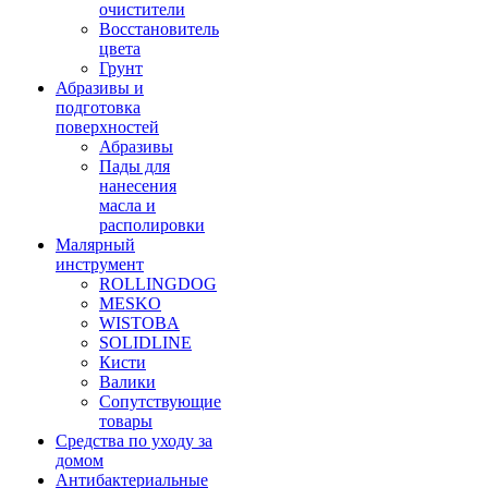
очистители
Восстановитель
цвета
Грунт
Абразивы и
подготовка
поверхностей
Абразивы
Пады для
нанесения
масла и
располировки
Малярный
инструмент
ROLLINGDOG
MESKO
WISTOBA
SOLIDLINE
Кисти
Валики
Сопутствующие
товары
Средства по уходу за
домом
Антибактериальные