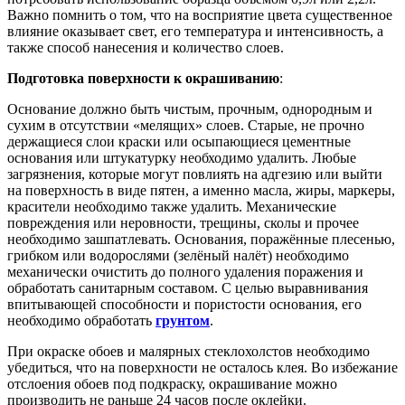
Важно помнить о том, что на восприятие цвета существенное
влияние оказывает свет, его температура и интенсивность, а
также способ нанесения и количество слоев.
Подготовка поверхности к окрашиванию
:
Основание должно быть чистым, прочным, однородным и
сухим в отсутствии «мелящих» слоев. Старые, не прочно
держащиеся слои краски или осыпающиеся цементные
основания или штукатурку необходимо удалить. Любые
загрязнения, которые могут повлиять на адгезию или выйти
на поверхность в виде пятен, а именно масла, жиры, маркеры,
красители необходимо также удалить. Механические
повреждения или неровности, трещины, сколы и прочее
необходимо зашпатлевать. Основания, поражённые плесенью,
грибком или водорослями (зелёный налёт) необходимо
механически очистить до полного удаления поражения и
обработать санитарным составом. С целью выравнивания
впитывающей способности и пористости основания, его
необходимо обработать
грунтом
.
При окраске обоев и малярных стеклохолстов необходимо
убедиться, что на поверхности не осталось клея. Во избежание
отслоения обоев под подкраску, окрашивание можно
производить не раньше 24 часов после оклейки.