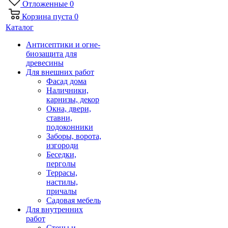
Отложенные
0
Корзина
пуста
0
Каталог
Антисептики и огне-
биозащита для
древесины
Для внешних работ
Фасад дома
Наличники,
карнизы, декор
Окна, двери,
ставни,
подоконники
Заборы, ворота,
изгороди
Беседки,
перголы
Террасы,
настилы,
причалы
Садовая мебель
Для внутренних
работ
Стены и