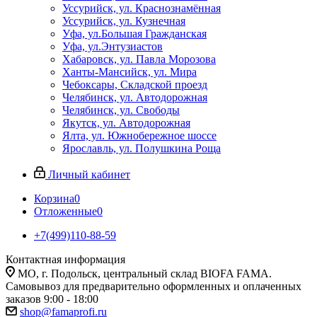
Уссурийск, ул. Краснознамённая
Уссурийск, ул. Кузнечная
Уфа, ул.Большая Гражданская
Уфа, ул.Энтузиастов
Хабаровск, ул. Павла Морозова
Ханты-Мансийск, ул. Мира
Чебоксары, Складской проезд
Челябинск, ул. Автодорожная
Челябинск, ул. Свободы
Якутск, ул. Автодорожная
Ялта, ул. Южнобережное шоссе
Ярославль, ул. Полушкина Роща
Личный кабинет
Корзина
0
Отложенные
0
+7(499)110-88-59
Контактная информация
МО, г. Подольск, центральный склад BIOFA FAMA.
Самовывоз для предварительно оформленных и оплаченных
заказов 9:00 - 18:00
shop@famaprofi.ru