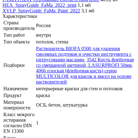
HEA_SprayGuide_FaMa_2022_print
1,1 мб
XVLP_SprayGuide_FaMa_Paint_2022
3,1 мб
Характеристики
Страна
Россия
производитель
Тип работ
внутри
Тип объекта
потолок, стены
Растворитель BIOFA 0500 для удаления
смоляных подтеков и очистки инструмента с
цитрусовыми маслами
,
3542 Кисть флейцевая
Подборки
со смешанной щетиной, LASURPROFI 50мм
,
4066 плоская (флейцевая кисть) серии
MULTICOLOR для красок и масел на основе
растворителей
Назначение
интерьерные краски для стен и потолков
Продукт
краска
Материал
ОСБ, бетон, штукатурка
поверхности
Класс мокрого
истирания
1
согласно DIN
EN 13300
Класс