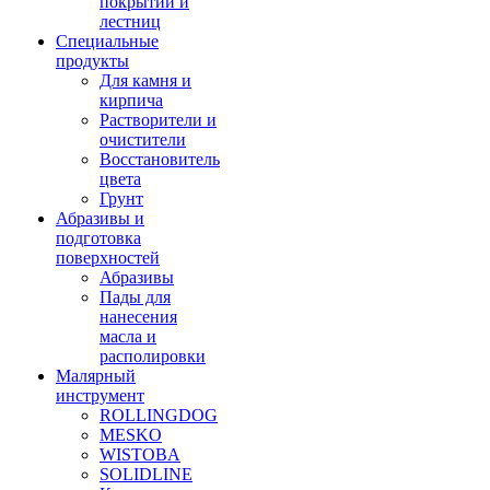
покрытий и
лестниц
Специальные
продукты
Для камня и
кирпича
Растворители и
очистители
Восстановитель
цвета
Грунт
Абразивы и
подготовка
поверхностей
Абразивы
Пады для
нанесения
масла и
располировки
Малярный
инструмент
ROLLINGDOG
MESKO
WISTOBA
SOLIDLINE