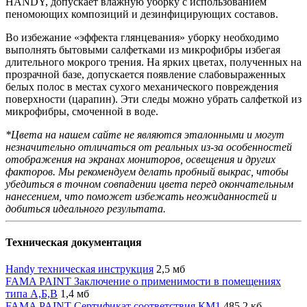
HANDY, допускает влажную уборку с использованием
пеномоющих композиций и дезинфицирующих составов.
Во избежание «эффекта глянцевания» уборку необходимо
выполнять бытовыми салфетками из микрофибры избегая
длительного мокрого трения. На ярких цветах, полученных на
прозрачной базе, допускается появление слабовыраженных
белых полос в местах сухого механического повреждения
поверхности (царапин). Эти следы можно убрать салфеткой из
микрофибры, смоченной в воде.
*Цвета на нашем сайте не являются эталонными и могут
незначительно отличаться от реальных из-за особенностей
отображения на экранах мониторов, освещения и других
факторов. Мы рекомендуем делать пробный выкрас, чтобы
убедиться в точном совпадении цвета перед окончательным
нанесением, что поможет избежать неожиданностей и
добиться идеального результата.
Техническая документация
Handy техническая инструкция
2,5 мб
FAMA PAINT Заключение о применимости в помещениях
типа А,Б,В
1,4 мб
FAMA PAINT Сертификат соответствия КМ1
485,2 кб