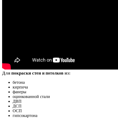
Д
ля
покраски стен
из:
и потолков
бетона
кирпича
фанеры
оцинкованной стали
ДВП
ДСП
ОСП
гипсокартона