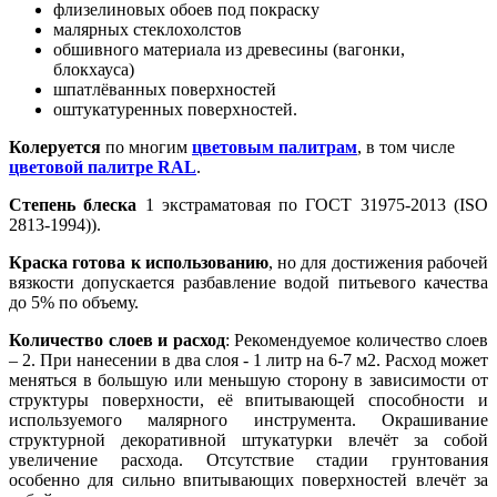
флизелиновых обоев под покраску
малярных стеклохолстов
обшивного материала из древесины (вагонки,
блокхауса)
шпатлёванных поверхностей
оштукатуренных поверхностей.
Колеруется
по многим
цветовым палитрам
, в том числе
цветовой палитре RAL
.
Степень блеска
1 экстраматовая по ГОСТ 31975-2013 (ISO
2813-1994)).
Краска готова к использованию
, но для достижения рабочей
вязкости допускается разбавление водой питьевого качества
до 5% по объему.
Количество слоев и расход
: Рекомендуемое количество слоев
– 2. При нанесении в два слоя - 1 литр на 6-7 м2. Расход может
меняться в большую или меньшую сторону в зависимости от
структуры поверхности, её впитывающей способности и
используемого малярного инструмента. Окрашивание
структурной декоративной штукатурки влечёт за собой
увеличение расхода. Отсутствие стадии грунтования
особенно для сильно впитывающих поверхностей влечёт за