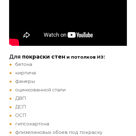
Д
ля
покраски стен
из:
и потолков
бетона
кирпича
фанеры
оцинкованной стали
ДВП
ДСП
ОСП
гипсокартона
флизелиновых обоев под покраску