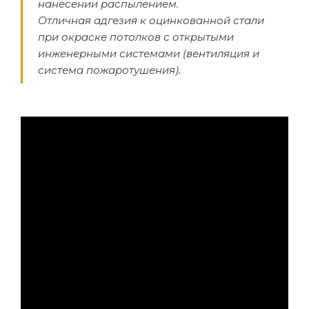
нанесении распылением.
Отличная адгезия к оцинкованной стали
при окраске потолков с открытыми
инженерными системами (вентиляция и
система пожаротушения).