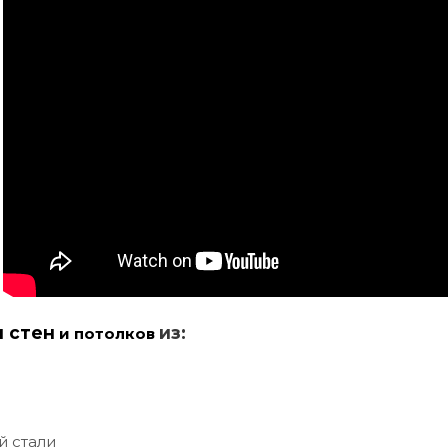
и стен
из:
и потолков
й стали