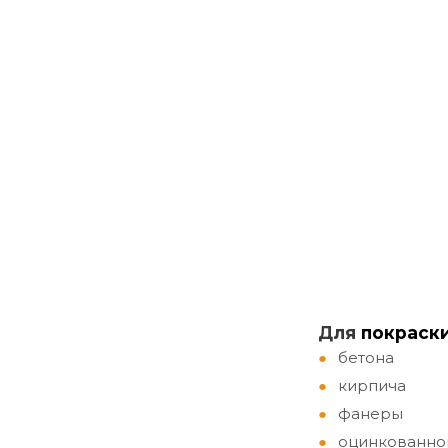
Д
ля
покраск
бетона
кирпича
фанеры
оцинкованно