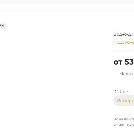
ЕМ
Водно-дис
Подробн
от
53
Много
Цвет
?
Выбери
Цена дейст
от цен в р