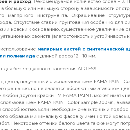
оев и расход
: Рекомендуемое количество слоев – 2. П
 в большую или меньшую сторону в зависимости от ст
го малярного инструмента. Окрашивание структур
хода. Отсутствие стадии грунтования особенно для с
зии краски к основанию, существенное увеличение р
атационных свойств (влагостойкость и устойчивость к
 использование
малярных кистей с синтетической 
ли полиамида
с длиной ворса 12 - 18 мм.
т для безвоздушного нанесения AIRLESS.
 цвета, полученный с использованием FAMA PAINT Col
го решения, но не является абсолютным эталоном цвет
 любой другой краски ТМ FAMA PAINT, может иметь не
использованием FAMA PAINT Color Sample 300мл., вызв
способностью. Если необходим очень точный подбор о
вого образца минимальную фасовку именно той краски,
абот. Некоторые оттенки белого цвета также могут по