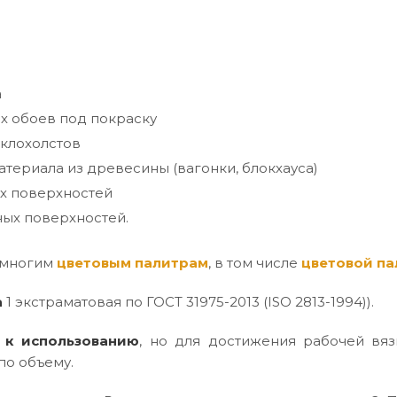
а
х обоев под покраску
клохолстов
териала из древесины (вагонки, блокхауса)
х поверхностей
ых поверхностей.
 многим
цветовым палитрам
, в том числе
цветовой па
а
1 экстраматовая по ГОСТ 31975-2013 (ISO 2813-1994)).
 к использованию
, но для достижения рабочей вяз
по объему.