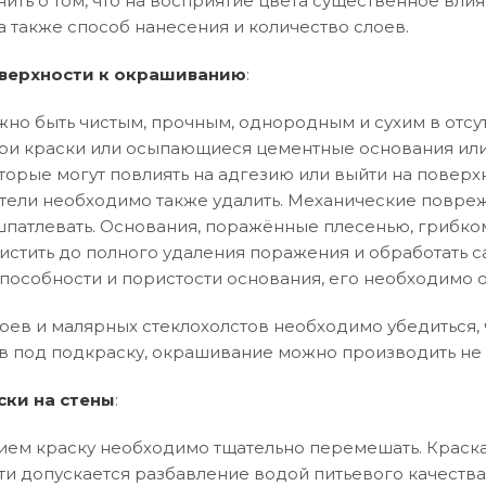
нить о том, что на восприятие цвета существенное влия
а также способ нанесения и количество слоев.
верхности к окрашиванию
:
но быть чистым, прочным, однородным и сухим в отсут
и краски или осыпающиеся цементные основания или
торые могут повлиять на адгезию или выйти на поверхн
тели необходимо также удалить. Механические повреж
патлевать. Основания, поражённые плесенью, грибко
истить до полного удаления поражения и обработать 
особности и пористости основания, его необходимо 
оев и малярных стеклохолстов необходимо убедиться, ч
в под подкраску, окрашивание можно производить не 
ски на стены
:
ем краску необходимо тщательно перемешать. Краска
ти допускается разбавление водой питьевого качества