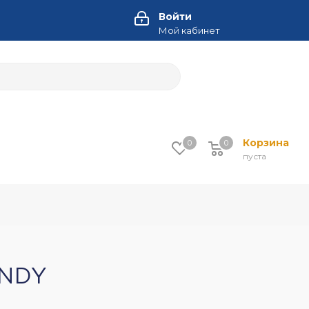
Войти
Мой кабинет
Корзина
0
0
пуста
ANDY