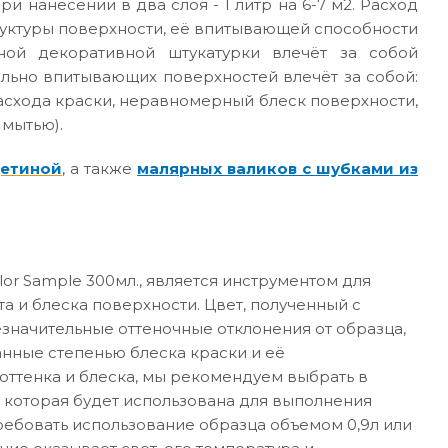
ри нанесении в два слоя - 1 литр на 6-7 м2. Расход
руктуры поверхности, её впитывающей способности
ной декоративной штукатурки влечёт за собой
ильно впитывающих поверхностей влечёт за собой:
асхода краски, неравномерный блеск поверхности,
 мытью).
щетиной
, а также
малярных валиков с шубками из
or Sample 300мл., является инструментом для
а и блеска поверхности. Цвет, полученный с
значительные оттеночные отклонения от образца,
анные степенью блеска краски и её
ттенка и блеска, мы рекомендуем выбрать в
 которая будет использована для выполнения
требовать использование образца объемом 0,9л или