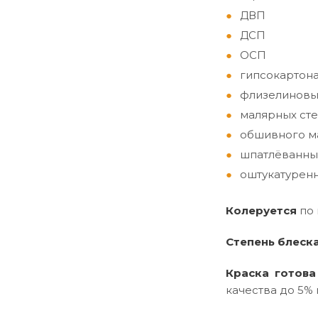
ДВП
ДСП
ОСП
гипсокартон
флизелиновы
малярных сте
обшивного ма
шпатлёванны
оштукатуренн
Колеруется
по
Степень блеск
Краска готова
качества до 5% 