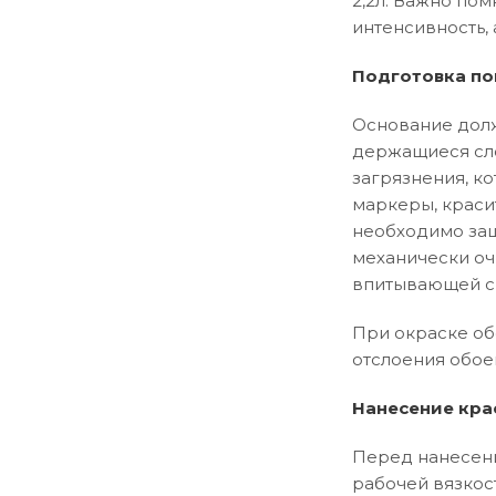
2,2л. Важно пом
интенсивность, 
Подготовка по
Основание долж
держащиеся сло
загрязнения, ко
маркеры, краси
необходимо заш
механически оч
впитывающей сп
При окраске об
отслоения обое
Нанесение кра
Перед нанесени
рабочей вязкос