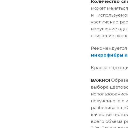
Количество сл
может меняться
и используемо
увеличение рас
нарушение адге
снижение эксплу
Рекомендуется
микрофибры и
Краска подходи
ВАЖНО!
Образец
выбора цветово
использованием
полученного с 
разбеливающей 
качестве тесто
всего объема р