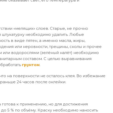
ние оказывает свет, его температура и
ствии «мелящих» слоев. Старые, не прочно
 штукатурку необходимо удалить. Любые
ость в виде пятен, а именно масла, жиры,
дения или неровности, трещины, сколы и прочее
м или водорослями (зелёный налёт) необходимо
санитарным составом. С целью выравнивания
обработать
грунтом
.
то на поверхности не осталось клея. Во избежание
раньше 24 часов после оклейки.
 готова к применению, но для достижения
 до 5 % по объёму. Краску необходимо наносить