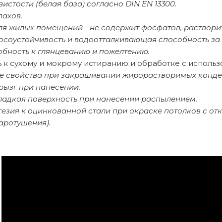
вистости (белая база) согласно DIN EN 13300.
пахов.
ля жилых помещений - не содержит фосфатов, раствори
осоустойчивость и водоотталкивающая способность за 
обность к глянцеванию и пожелтению.
ь к сухому и мокрому истиранию и обработке с исполь
 свойства при закрашивании жирорастворимых конден
рызг при нанесении.
ладкая поверхность при нанесении распылением.
гезия к оцинкованной стали при окраске потолков с о
аротушения).