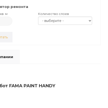
ятор ремонта
кв. м
Количество слоев
тать
мпании
абот FAMA PAINT HANDY