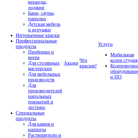
веранды,
лоджии
Бани, сауны,
парилки
Детская мебель
и игрушки
Интерьерные краски
Профессиональные
Услуги
продукты
Пробники и
Мобильная
веера
Что
колор студия
Для столярных
Акции
красим?
Колеровочно
мастерских
оборудовани
Для мебельных
и ПО
производств
Для
производителей
напольных
покрытий и
лестниц
Специальные
продукты
Для камня и
кирпича
Растворители и