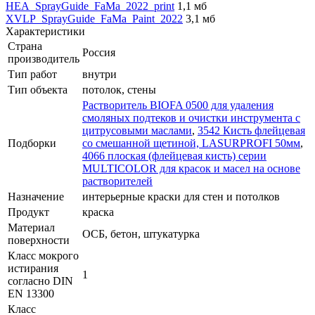
HEA_SprayGuide_FaMa_2022_print
1,1 мб
XVLP_SprayGuide_FaMa_Paint_2022
3,1 мб
Характеристики
Страна
Россия
производитель
Тип работ
внутри
Тип объекта
потолок, стены
Растворитель BIOFA 0500 для удаления
смоляных подтеков и очистки инструмента с
цитрусовыми маслами
,
3542 Кисть флейцевая
Подборки
со смешанной щетиной, LASURPROFI 50мм
,
4066 плоская (флейцевая кисть) серии
MULTICOLOR для красок и масел на основе
растворителей
Назначение
интерьерные краски для стен и потолков
Продукт
краска
Материал
ОСБ, бетон, штукатурка
поверхности
Класс мокрого
истирания
1
согласно DIN
EN 13300
Класс