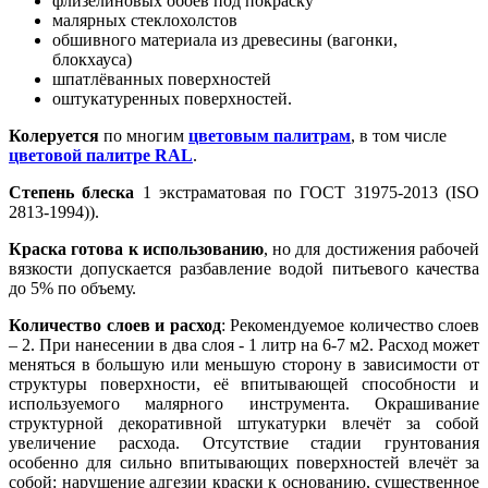
флизелиновых обоев под покраску
малярных стеклохолстов
обшивного материала из древесины (вагонки,
блокхауса)
шпатлёванных поверхностей
оштукатуренных поверхностей.
Колеруется
по многим
цветовым палитрам
, в том числе
цветовой палитре RAL
.
Степень блеска
1 экстраматовая по ГОСТ 31975-2013 (ISO
2813-1994)).
Краска готова к использованию
, но для достижения рабочей
вязкости допускается разбавление водой питьевого качества
до 5% по объему.
Количество слоев и расход
: Рекомендуемое количество слоев
– 2. При нанесении в два слоя - 1 литр на 6-7 м2. Расход может
меняться в большую или меньшую сторону в зависимости от
структуры поверхности, её впитывающей способности и
используемого малярного инструмента. Окрашивание
структурной декоративной штукатурки влечёт за собой
увеличение расхода. Отсутствие стадии грунтования
особенно для сильно впитывающих поверхностей влечёт за
собой: нарушение адгезии краски к основанию, существенное