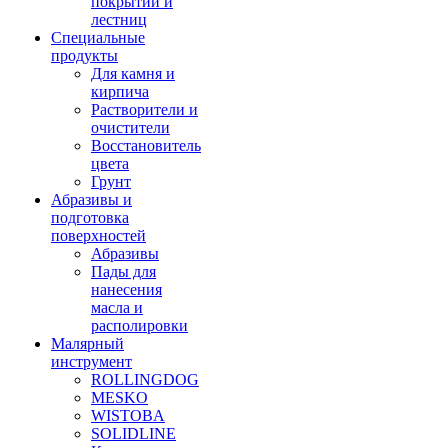
покрытий и
лестниц
Специальные
продукты
Для камня и
кирпича
Растворители и
очистители
Восстановитель
цвета
Грунт
Абразивы и
подготовка
поверхностей
Абразивы
Пады для
нанесения
масла и
располировки
Малярный
инструмент
ROLLINGDOG
MESKO
WISTOBA
SOLIDLINE