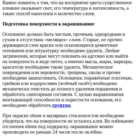
Важно помнить о том, что на восприятие цвета существенное
влияние оказывает свет, его температура и интенсивность, а
также способ нанесения и количество слоев.
Подготовка поверхности к окрашиванию
:
Основание должно быть чистым, прочным, однородным и
сухим в отсутствии «мелящих» слоев. Старые, не прочно
держащиеся слои краски или осыпающиеся цементные
основания или штукатурку необходимо удалить. Любые
загрязнения, которые могут повлиять на адгезию или выйти
на поверхность в виде пятен, а именно масла, жиры, маркеры,
красители необходимо также удалить. Механические
повреждения или неровности, трещины, сколы и прочее
необходимо зашпатлевать. Основания, поражённые плесенью,
грибком или водорослями (зелёный налёт) необходимо
механически очистить до полного удаления поражения и
обработать санитарным составом. С целью выравнивания
впитывающей способности и пористости основания, его
необходимо обработать
грунтом
.
При окраске обоев и малярных стеклохолстов необходимо
убедиться, что на поверхности не осталось клея. Во избежание
отслоения обоев под подкраску, окрашивание можно
производить не раньше 24 часов после оклейки.