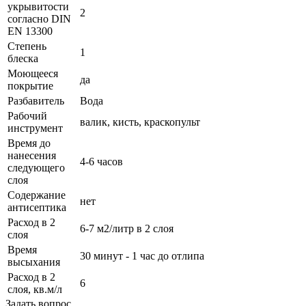
укрывитости
2
согласно DIN
EN 13300
Степень
1
блеска
Моющееся
да
покрытие
Разбавитель
Вода
Рабочий
валик, кисть, краскопульт
инструмент
Время до
нанесения
4-6 часов
следующего
слоя
Содержание
нет
антисептика
Расход в 2
6-7 м2/литр в 2 слоя
слоя
Время
30 минут - 1 час до отлипа
высыхания
Расход в 2
6
слоя, кв.м/л
Задать вопрос