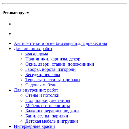
Рекомендуем
Антисептики и огне-биозащита для древесины
Для внешних работ
Фасад дома
Наличники, карнизы, декор
Окна, двери, ставни, подоконники
Заборы, ворота, изгороди
Беседки, перголы
Террасы, настилы, причалы
Садовая мебель
Для внутренних работ
Стены и потолки
Пол, паркет, лестницы
Мебель и столешницы
Балконы, веранды, лоджии
Бани, сауны, парилки
Детская мебель и игрушки
Интерьерные краски