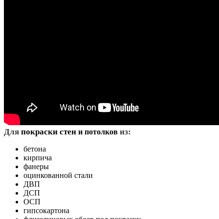
Д
ля
покраски стен
из:
и потолков
бетона
кирпича
фанеры
оцинкованной стали
ДВП
ДСП
ОСП
гипсокартона