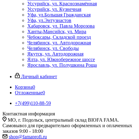
Уссурийск, ул. Краснознамённая
Уссурийск, ул. Кузнечная
Уфа, ул.Большая Гражданская
Уфа, ул.Энтузиастов
Хабаровск, ул. Павла Морозова
Ханты-Мансийск, ул. Мира
Чебоксары, Складской проезд
Челябинск, ул. Автодорожная
Челябинск, ул. Свободы
Якутск, ул. Автодорожная
Ялта, ул. Южнобережное шоссе
Ярославль, ул. Полушкина Роща
Личный кабинет
Корзина
0
Отложенные
0
+7(499)110-88-59
Контактная информация
МО, г. Подольск, центральный склад BIOFA FAMA.
Самовывоз для предварительно оформленных и оплаченных
заказов 9:00 - 18:00
shop@famaprofi.ru