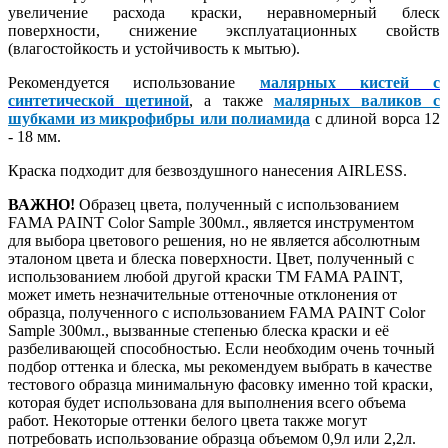
увеличение расхода краски, неравномерный блеск
поверхности, снижение эксплуатационных свойств
(влагостойкость и устойчивость к мытью).
Рекомендуется использование
малярных кистей с
синтетической щетиной
, а также
малярных валиков с
шубками из микрофибры или полиамида
с длиной ворса 12
- 18 мм.
Краска подходит для безвоздушного нанесения AIRLESS.
ВАЖНО!
Образец цвета, полученный с использованием
FAMA PAINT Color Sample 300мл., является инструментом
для выбора цветового решения, но не является абсолютным
эталоном цвета и блеска поверхности. Цвет, полученный с
использованием любой другой краски ТМ FAMA PAINT,
может иметь незначительные оттеночные отклонения от
образца, полученного с использованием FAMA PAINT Color
Sample 300мл., вызванные степенью блеска краски и её
разбеливающей способностью. Если необходим очень точный
подбор оттенка и блеска, мы рекомендуем выбрать в качестве
тестового образца минимальную фасовку именно той краски,
которая будет использована для выполнения всего объема
работ. Некоторые оттенки белого цвета также могут
потребовать использование образца объемом 0,9л или 2,2л.