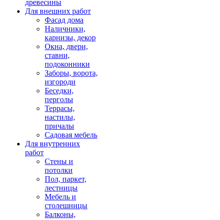
древесины
Для внешних работ
Фасад дома
Наличники,
карнизы, декор
Окна, двери,
ставни,
подоконники
Заборы, ворота,
изгороди
Беседки,
перголы
Террасы,
настилы,
причалы
Садовая мебель
Для внутренних
работ
Стены и
потолки
Пол, паркет,
лестницы
Мебель и
столешницы
Балконы,