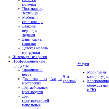
потолки
Пол, паркет,
лестницы
Мебель и
столешницы
Балконы,
веранды,
лоджии
Бани, сауны,
парилки
Детская мебель
и игрушки
Интерьерные краски
Профессиональные
Услуги
продукты
Пробники и
Мобильная
веера
Что
колор студия
Для столярных
Акции
красим?
Колеровочно
мастерских
оборудовани
Для мебельных
и ПО
производств
Для
производителей
напольных