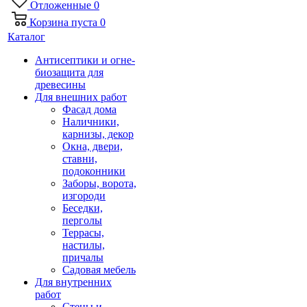
Отложенные
0
Корзина
пуста
0
Каталог
Антисептики и огне-
биозащита для
древесины
Для внешних работ
Фасад дома
Наличники,
карнизы, декор
Окна, двери,
ставни,
подоконники
Заборы, ворота,
изгороди
Беседки,
перголы
Террасы,
настилы,
причалы
Садовая мебель
Для внутренних
работ
Стены и