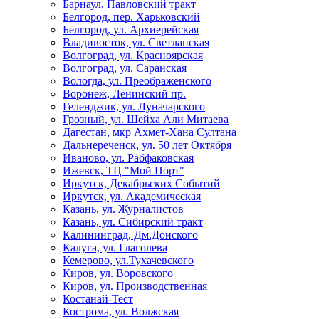
Барнаул, Павловский тракт
Белгород, пер. Харьковский
Белгород, ул. Архиерейская
Владивосток, ул. Светланская
Волгоград, ул. Красноярская
Волгоград, ул. Саранская
Вологда, ул. Преображенского
Воронеж, Ленинский пр.
Геленджик, ул. Луначарского
Грозный, ул. Шейха Али Митаева
Дагестан, мкр Ахмет-Хана Султана
Дальнереченск, ул. 50 лет Октября
Иваново, ул. Рабфаковская
Ижевск, ТЦ "Мой Порт"
Иркутск, Декабрьских Событий
Иркутск, ул. Академическая
Казань, ул. Журналистов
Казань, ул. Сибирский тракт
Калининград, Дм.Донского
Калуга, ул. Глаголева
Кемерово, ул.Тухачевского
Киров, ул. Воровского
Киров, ул. Производственная
Костанай-Тест
Кострома, ул. Волжская