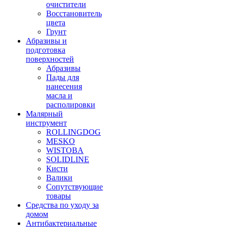
очистители
Восстановитель
цвета
Грунт
Абразивы и
подготовка
поверхностей
Абразивы
Пады для
нанесения
масла и
располировки
Малярный
инструмент
ROLLINGDOG
MESKO
WISTOBA
SOLIDLINE
Кисти
Валики
Сопутствующие
товары
Средства по уходу за
домом
Антибактериальные