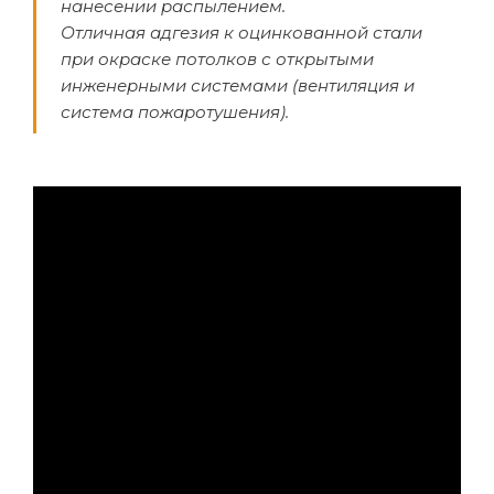
нанесении распылением.
Отличная адгезия к оцинкованной стали
при окраске потолков с открытыми
инженерными системами (вентиляция и
система пожаротушения).