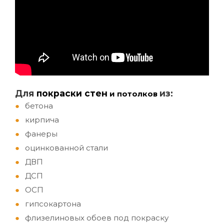
Д
ля
покраски стен
из:
и потолков
бетона
кирпича
фанеры
оцинкованной стали
ДВП
ДСП
ОСП
гипсокартона
флизелиновых обоев под покраску