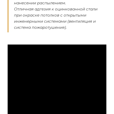
нанесении распылением.
Отличная адгезия к оцинкованной стали
при окраске потолков с открытыми
инженерными системами (вентиляция и
система пожаротушения).