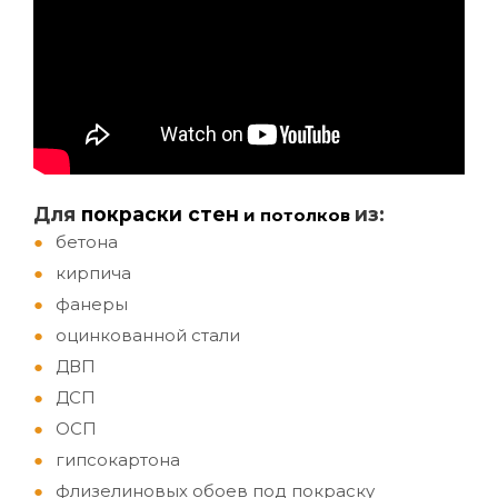
Д
ля
покраски стен
из:
и потолков
бетона
кирпича
фанеры
оцинкованной стали
ДВП
ДСП
ОСП
гипсокартона
флизелиновых обоев под покраску