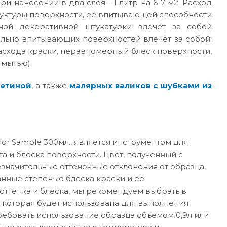
ри нанесении в два слоя - 1 литр на 6-7 м2. Расход
руктуры поверхности, её впитывающей способности
ной декоративной штукатурки влечёт за собой
ильно впитывающих поверхностей влечёт за собой:
асхода краски, неравномерный блеск поверхности,
 мытью).
щетиной
, а также
малярных валиков с шубками из
or Sample 300мл., является инструментом для
а и блеска поверхности. Цвет, полученный с
значительные оттеночные отклонения от образца,
анные степенью блеска краски и её
ттенка и блеска, мы рекомендуем выбрать в
 которая будет использована для выполнения
требовать использование образца объемом 0,9л или