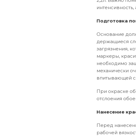
2,2л. Важно пом
интенсивность, 
Подготовка по
Основание долж
держащиеся сло
загрязнения, ко
маркеры, краси
необходимо заш
механически оч
впитывающей сп
При окраске об
отслоения обое
Нанесение кра
Перед нанесени
рабочей вязкос