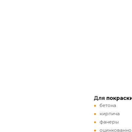
Д
ля
покраск
бетона
кирпича
фанеры
оцинкованно