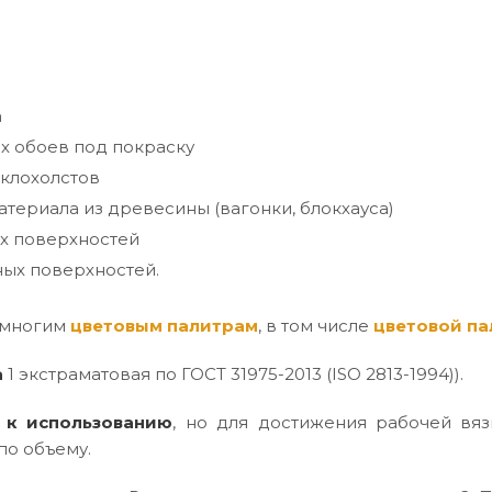
а
х обоев под покраску
клохолстов
териала из древесины (вагонки, блокхауса)
х поверхностей
ых поверхностей.
 многим
цветовым палитрам
, в том числе
цветовой па
а
1 экстраматовая по ГОСТ 31975-2013 (ISO 2813-1994)).
 к использованию
, но для достижения рабочей вяз
по объему.