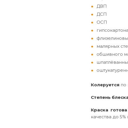
ДВП
ДСП
ОСП
гипсокартон
флизелиновы
малярных сте
обшивного ма
шпатлёванны
оштукатуренн
Колеруется
по
Степень блеск
Краска готова
качества до 5% 