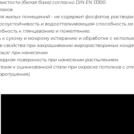
вистости (белая база) согласно DIN EN 13300.
пахов.
ля жилых помещений - не содержит фосфатов, раствори
осоустойчивость и водоотталкивающая способность за 
обность к глянцеванию и пожелтению.
ь к сухому и мокрому истиранию и обработке с исполь
 свойства при закрашивании жирорастворимых конден
рызг при нанесении.
ладкая поверхность при нанесении распылением.
гезия к оцинкованной стали при окраске потолков с о
аротушения).