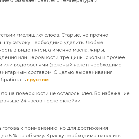
ние оказывает свет, его температура и
ствии «мелящих» слоев. Старые, не прочно
 штукатурку необходимо удалить. Любые
ость в виде пятен, а именно масла, жиры,
дения или неровности, трещины, сколы и прочее
м или водорослями (зелёный налёт) необходимо
санитарным составом. С целью выравнивания
обработать
грунтом
.
то на поверхности не осталось клея. Во избежание
раньше 24 часов после оклейки.
 готова к применению, но для достижения
 до 5 % по объёму. Краску необходимо наносить