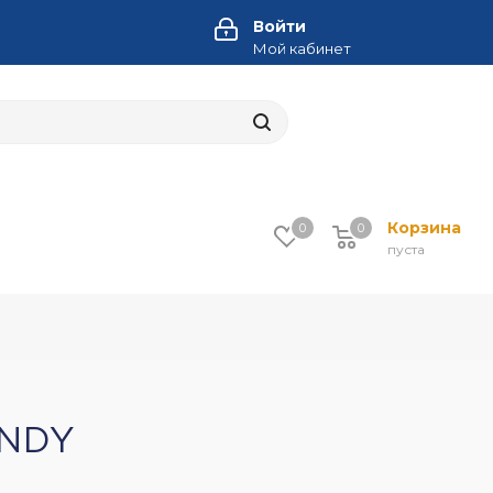
Войти
Мой кабинет
Корзина
0
0
пуста
ANDY