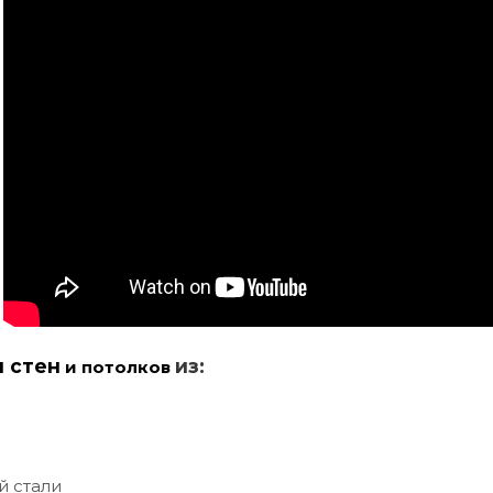
и стен
из:
и потолков
й стали