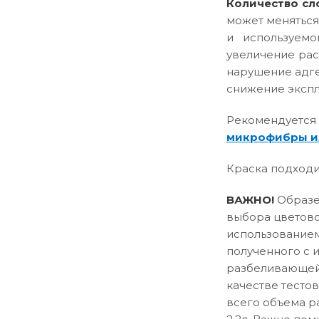
Количество сл
может меняться
и используемо
увеличение рас
нарушение адге
снижение эксплу
Рекомендуется
микрофибры и
Краска подходи
ВАЖНО!
Образец
выбора цветово
использованием
полученного с 
разбеливающей 
качестве тесто
всего объема р