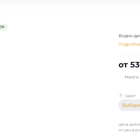
ЕМ
Водно-дис
Подробн
от
53
Много
Цвет
?
Выбери
Цена дейст
от цен в р