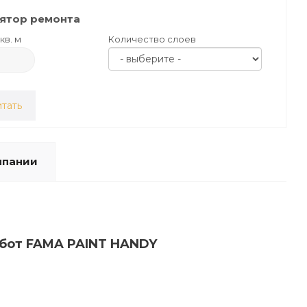
ятор ремонта
кв. м
Количество слоев
тать
мпании
абот FAMA PAINT HANDY