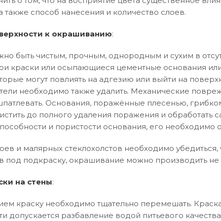
нить о том, что на восприятие цвета существенное влия
а также способ нанесения и количество слоев.
верхности к окрашиванию
:
но быть чистым, прочным, однородным и сухим в отсут
и краски или осыпающиеся цементные основания или
торые могут повлиять на адгезию или выйти на поверхн
тели необходимо также удалить. Механические повреж
патлевать. Основания, поражённые плесенью, грибко
истить до полного удаления поражения и обработать 
особности и пористости основания, его необходимо 
оев и малярных стеклохолстов необходимо убедиться, ч
в под подкраску, окрашивание можно производить не 
ски на стены
:
ем краску необходимо тщательно перемешать. Краска
ти допускается разбавление водой питьевого качества