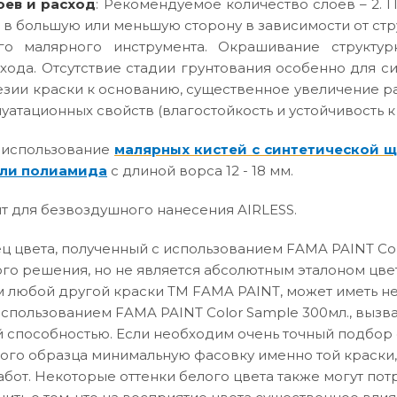
оев и расход
: Рекомендуемое количество слоев – 2. П
 в большую или меньшую сторону в зависимости от ст
го малярного инструмента. Окрашивание структур
хода. Отсутствие стадии грунтования особенно для с
зии краски к основанию, существенное увеличение р
атационных свойств (влагостойкость и устойчивость к
 использование
малярных кистей с синтетической 
ли полиамида
с длиной ворса 12 - 18 мм.
т для безвоздушного нанесения AIRLESS.
 цвета, полученный с использованием FAMA PAINT Col
го решения, но не является абсолютным эталоном цвет
 любой другой краски ТМ FAMA PAINT, может иметь не
использованием FAMA PAINT Color Sample 300мл., вызв
способностью. Если необходим очень точный подбор о
вого образца минимальную фасовку именно той краски,
абот. Некоторые оттенки белого цвета также могут по