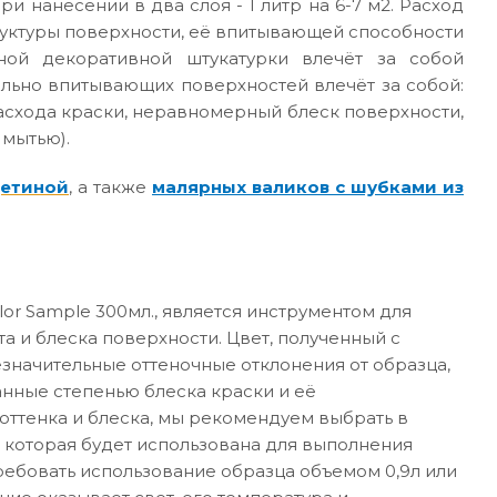
ри нанесении в два слоя - 1 литр на 6-7 м2. Расход
руктуры поверхности, её впитывающей способности
ной декоративной штукатурки влечёт за собой
ильно впитывающих поверхностей влечёт за собой:
асхода краски, неравномерный блеск поверхности,
 мытью).
щетиной
, а также
малярных валиков с шубками из
or Sample 300мл., является инструментом для
а и блеска поверхности. Цвет, полученный с
значительные оттеночные отклонения от образца,
анные степенью блеска краски и её
ттенка и блеска, мы рекомендуем выбрать в
 которая будет использована для выполнения
требовать использование образца объемом 0,9л или