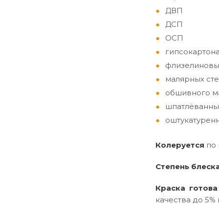
ДВП
ДСП
ОСП
гипсокартон
флизелиновы
малярных сте
обшивного ма
шпатлёванны
оштукатуренн
Колеруется
по
Степень блеск
Краска готова
качества до 5% 