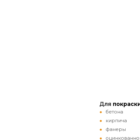
Д
ля
покраск
бетона
кирпича
фанеры
оцинкованно