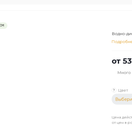
ЕМ
Водно-дис
Подробн
от
53
Много
Цвет
?
Выбери
Цена дейст
от цен в р