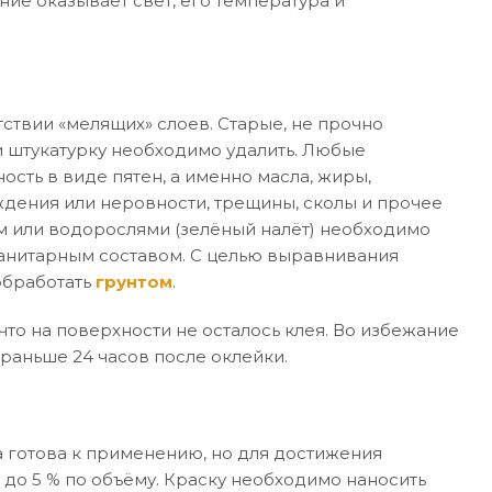
ние оказывает свет, его температура и
ствии «мелящих» слоев. Старые, не прочно
 штукатурку необходимо удалить. Любые
ость в виде пятен, а именно масла, жиры,
дения или неровности, трещины, сколы и прочее
м или водорослями (зелёный налёт) необходимо
санитарным составом. С целью выравнивания
обработать
грунтом
.
то на поверхности не осталось клея. Во избежание
раньше 24 часов после оклейки.
 готова к применению, но для достижения
 до 5 % по объёму. Краску необходимо наносить