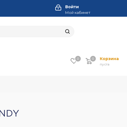
Войти
Мой кабинет
Корзина
0
0
пуста
ANDY