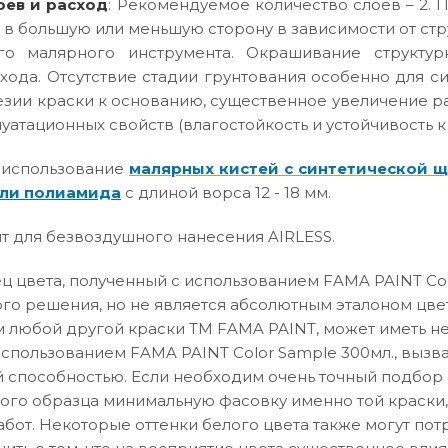
оев и расход
: Рекомендуемое количество слоев – 2. П
 в большую или меньшую сторону в зависимости от ст
го малярного инструмента. Окрашивание структур
хода. Отсутствие стадии грунтования особенно для с
зии краски к основанию, существенное увеличение р
атационных свойств (влагостойкость и устойчивость к
 использование
малярных кистей с синтетической 
ли полиамида
с длиной ворса 12 - 18 мм.
т для безвоздушного нанесения AIRLESS.
 цвета, полученный с использованием FAMA PAINT Col
го решения, но не является абсолютным эталоном цвет
 любой другой краски ТМ FAMA PAINT, может иметь не
использованием FAMA PAINT Color Sample 300мл., вызв
способностью. Если необходим очень точный подбор о
вого образца минимальную фасовку именно той краски,
абот. Некоторые оттенки белого цвета также могут по