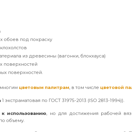
а
х обоев под покраску
клохолстов
териала из древесины (вагонки, блокхауса)
х поверхностей
ых поверхностей.
 многим
цветовым палитрам
, в том числе
цветовой па
а
1 экстраматовая по ГОСТ 31975-2013 (ISO 2813-1994)).
 к использованию
, но для достижения рабочей вяз
по объему.