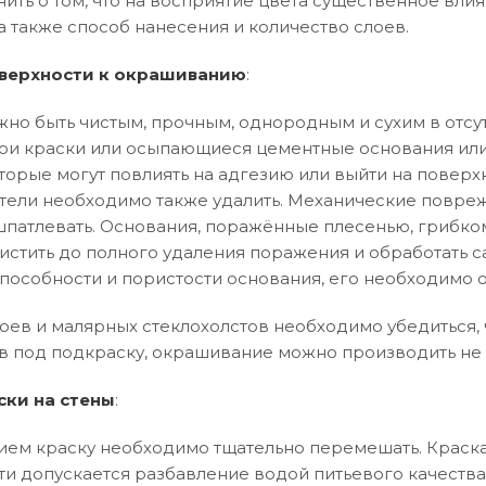
нить о том, что на восприятие цвета существенное влия
а также способ нанесения и количество слоев.
верхности к окрашиванию
:
но быть чистым, прочным, однородным и сухим в отсут
и краски или осыпающиеся цементные основания или
торые могут повлиять на адгезию или выйти на поверхн
тели необходимо также удалить. Механические повреж
патлевать. Основания, поражённые плесенью, грибко
истить до полного удаления поражения и обработать 
особности и пористости основания, его необходимо 
оев и малярных стеклохолстов необходимо убедиться, ч
в под подкраску, окрашивание можно производить не 
ски на стены
:
ем краску необходимо тщательно перемешать. Краска
ти допускается разбавление водой питьевого качества