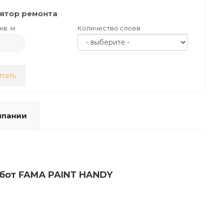
ятор ремонта
кв. м
Количество слоев
тать
мпании
абот FAMA PAINT HANDY