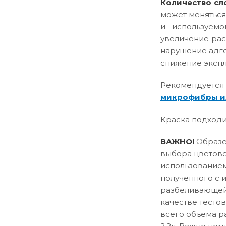
Количество сл
может меняться
и используемо
увеличение рас
нарушение адге
снижение эксплу
Рекомендуется
микрофибры и
Краска подходи
ВАЖНО!
Образец
выбора цветово
использованием
полученного с 
разбеливающей 
качестве тесто
всего объема р