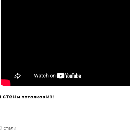
и стен
из:
и потолков
й стали