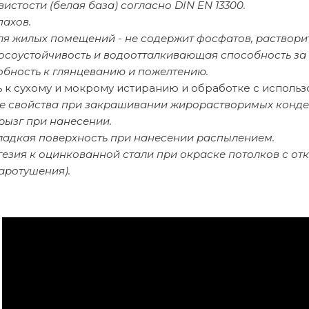
вистости (белая база) согласно DIN EN 13300.
пахов.
ля жилых помещений - не содержит фосфатов, раствори
осоустойчивость и водоотталкивающая способность за 
обность к глянцеванию и пожелтению.
ь к сухому и мокрому истиранию и обработке с исполь
 свойства при закрашивании жирорастворимых конден
рызг при нанесении.
ладкая поверхность при нанесении распылением.
гезия к оцинкованной стали при окраске потолков с о
аротушения).