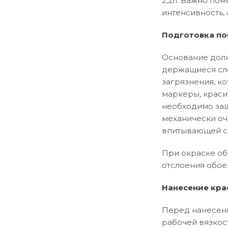
2,2л. Важно пом
интенсивность, 
Подготовка по
Основание долж
держащиеся сло
загрязнения, ко
маркеры, краси
необходимо заш
механически оч
впитывающей сп
При окраске об
отслоения обое
Нанесение кра
Перед нанесени
рабочей вязкос