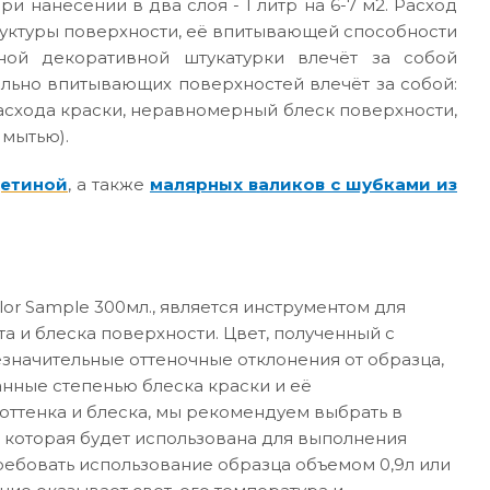
ри нанесении в два слоя - 1 литр на 6-7 м2. Расход
руктуры поверхности, её впитывающей способности
ной декоративной штукатурки влечёт за собой
ильно впитывающих поверхностей влечёт за собой:
асхода краски, неравномерный блеск поверхности,
 мытью).
щетиной
, а также
малярных валиков с шубками из
or Sample 300мл., является инструментом для
а и блеска поверхности. Цвет, полученный с
значительные оттеночные отклонения от образца,
анные степенью блеска краски и её
ттенка и блеска, мы рекомендуем выбрать в
 которая будет использована для выполнения
требовать использование образца объемом 0,9л или