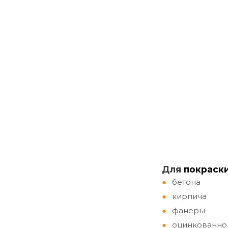
Д
ля
покраск
бетона
кирпича
фанеры
оцинкованно