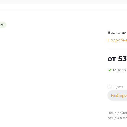
ЕМ
Водно-дис
Подробн
от
53
Много
Цвет
?
Выбери
Цена дейст
от цен в р