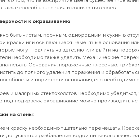
нить о том, что на восприятие цвета существенное влия
а также способ нанесения и количество слоев.
верхности к окрашиванию
:
но быть чистым, прочным, однородным и сухим в отсут
и краски или осыпающиеся цементные основания или
торые могут повлиять на адгезию или выйти на поверхн
тели необходимо также удалить. Механические повреж
патлевать. Основания, поражённые плесенью, грибко
истить до полного удаления поражения и обработать 
особности и пористости основания, его необходимо 
оев и малярных стеклохолстов необходимо убедиться, ч
в под подкраску, окрашивание можно производить не 
ски на стены
:
ем краску необходимо тщательно перемешать. Краска
ти допускается разбавление водой питьевого качества