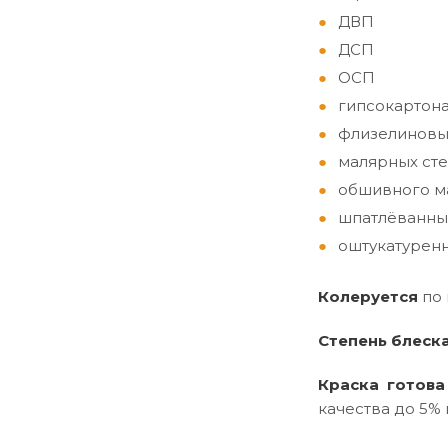
ДВП
ДСП
ОСП
гипсокартон
флизелиновы
малярных сте
обшивного ма
шпатлёванны
оштукатуренн
Колеруется
по
Степень блеск
Краска готова
качества до 5% 