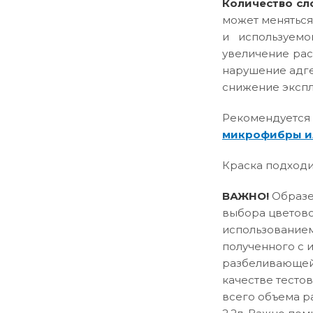
Количество сл
может меняться
и используемо
увеличение рас
нарушение адге
снижение эксплу
Рекомендуется
микрофибры и
Краска подходи
ВАЖНО!
Образец
выбора цветово
использованием
полученного с 
разбеливающей 
качестве тесто
всего объема р