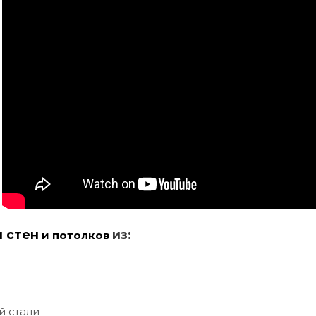
и стен
из:
и потолков
й стали