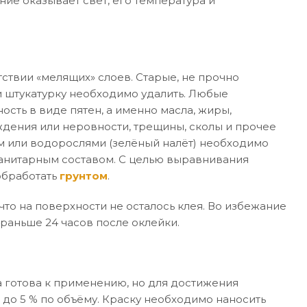
ние оказывает свет, его температура и
ствии «мелящих» слоев. Старые, не прочно
 штукатурку необходимо удалить. Любые
ость в виде пятен, а именно масла, жиры,
дения или неровности, трещины, сколы и прочее
м или водорослями (зелёный налёт) необходимо
санитарным составом. С целью выравнивания
обработать
грунтом
.
то на поверхности не осталось клея. Во избежание
раньше 24 часов после оклейки.
 готова к применению, но для достижения
 до 5 % по объёму. Краску необходимо наносить