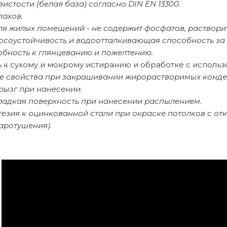
вистости (белая база) согласно DIN EN 13300.
пахов.
ля жилых помещений - не содержит фосфатов, раствори
осоустойчивость и водоотталкивающая способность за 
обность к глянцеванию и пожелтению.
ь к сухому и мокрому истиранию и обработке с исполь
 свойства при закрашивании жирорастворимых конден
рызг при нанесении.
ладкая поверхность при нанесении распылением.
гезия к оцинкованной стали при окраске потолков с о
аротушения).