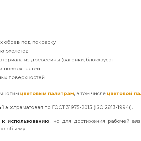
а
х обоев под покраску
клохолстов
териала из древесины (вагонки, блокхауса)
х поверхностей
ых поверхностей.
 многим
цветовым палитрам
, в том числе
цветовой па
а
1 экстраматовая по ГОСТ 31975-2013 (ISO 2813-1994)).
 к использованию
, но для достижения рабочей вяз
по объему.