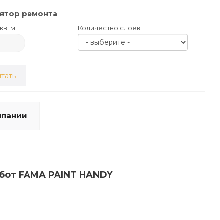
ятор ремонта
кв. м
Количество слоев
тать
мпании
абот FAMA PAINT HANDY