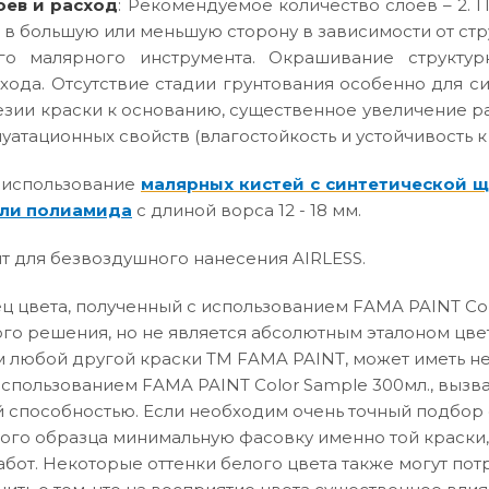
оев и расход
: Рекомендуемое количество слоев – 2. П
 в большую или меньшую сторону в зависимости от ст
го малярного инструмента. Окрашивание структур
хода. Отсутствие стадии грунтования особенно для с
зии краски к основанию, существенное увеличение р
атационных свойств (влагостойкость и устойчивость к
 использование
малярных кистей с синтетической 
ли полиамида
с длиной ворса 12 - 18 мм.
т для безвоздушного нанесения AIRLESS.
 цвета, полученный с использованием FAMA PAINT Col
го решения, но не является абсолютным эталоном цвет
 любой другой краски ТМ FAMA PAINT, может иметь не
использованием FAMA PAINT Color Sample 300мл., вызв
способностью. Если необходим очень точный подбор о
вого образца минимальную фасовку именно той краски,
абот. Некоторые оттенки белого цвета также могут по