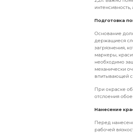
2,2л. Важно пом
интенсивность, 
Подготовка по
Основание долж
держащиеся сло
загрязнения, ко
маркеры, краси
необходимо заш
механически оч
впитывающей сп
При окраске об
отслоения обое
Нанесение кра
Перед нанесени
рабочей вязкос