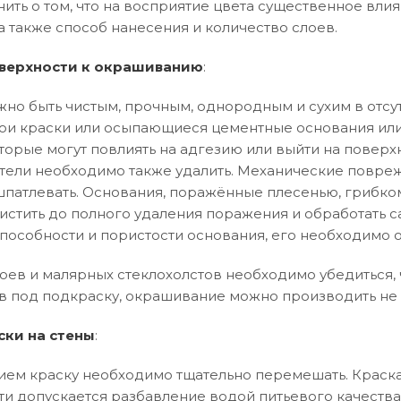
нить о том, что на восприятие цвета существенное влия
а также способ нанесения и количество слоев.
верхности к окрашиванию
:
но быть чистым, прочным, однородным и сухим в отсут
и краски или осыпающиеся цементные основания или
торые могут повлиять на адгезию или выйти на поверхн
тели необходимо также удалить. Механические повреж
патлевать. Основания, поражённые плесенью, грибко
истить до полного удаления поражения и обработать 
особности и пористости основания, его необходимо 
оев и малярных стеклохолстов необходимо убедиться, ч
в под подкраску, окрашивание можно производить не 
ски на стены
:
ем краску необходимо тщательно перемешать. Краска
ти допускается разбавление водой питьевого качества