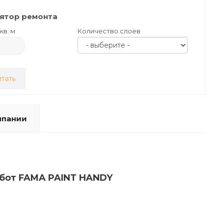
ятор ремонта
кв. м
Количество слоев
тать
мпании
абот FAMA PAINT HANDY