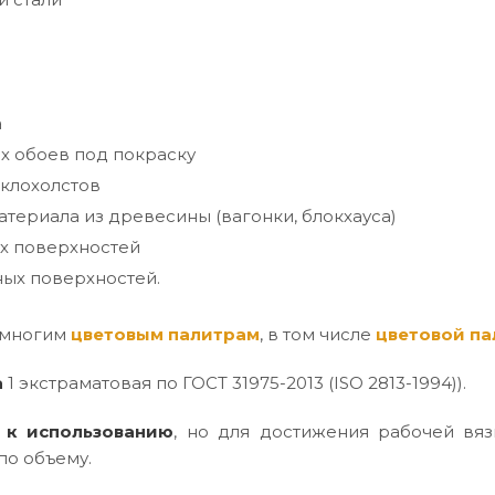
а
х обоев под покраску
клохолстов
териала из древесины (вагонки, блокхауса)
х поверхностей
ых поверхностей.
 многим
цветовым палитрам
, в том числе
цветовой па
а
1 экстраматовая по ГОСТ 31975-2013 (ISO 2813-1994)).
 к использованию
, но для достижения рабочей вяз
по объему.