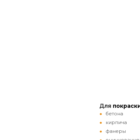
Д
ля
покраск
бетона
кирпича
фанеры
оцинкованно