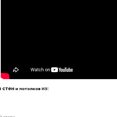
и стен
из:
и потолков
й стали