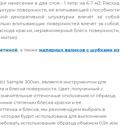
ри нанесении в два слоя - 1 литр на 6-7 м2. Расход
руктуры поверхности, её впитывающей способности
ной декоративной штукатурки влечёт за собой
ильно впитывающих поверхностей влечёт за собой:
асхода краски, неравномерный блеск поверхности,
 мытью).
щетиной
, а также
малярных валиков с шубками из
or Sample 300мл., является инструментом для
а и блеска поверхности. Цвет, полученный с
значительные оттеночные отклонения от образца,
анные степенью блеска краски и её
ттенка и блеска, мы рекомендуем выбрать в
 которая будет использована для выполнения
требовать использование образца объемом 0,9л или