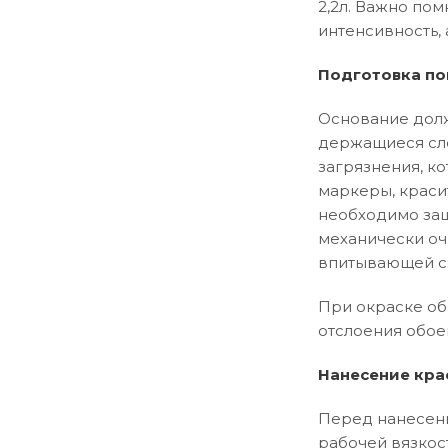
2,2л. Важно пом
интенсивность, 
Подготовка по
Основание долж
держащиеся сло
загрязнения, ко
маркеры, краси
необходимо заш
механически оч
впитывающей сп
При окраске об
отслоения обое
Нанесение кра
Перед нанесени
рабочей вязкос