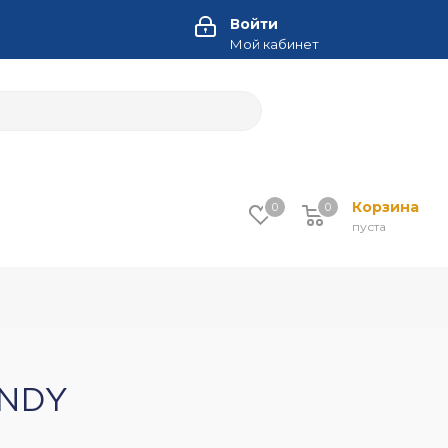
Войти
Мой кабинет
Корзина
0
0
пуста
ANDY