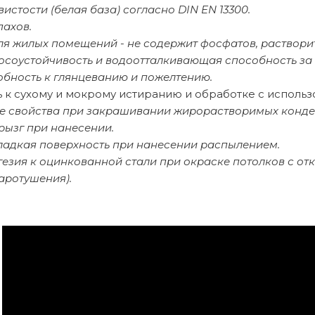
вистости (белая база) согласно DIN EN 13300.
пахов.
ля жилых помещений - не содержит фосфатов, раствори
осоустойчивость и водоотталкивающая способность за 
обность к глянцеванию и пожелтению.
ь к сухому и мокрому истиранию и обработке с исполь
 свойства при закрашивании жирорастворимых конден
рызг при нанесении.
ладкая поверхность при нанесении распылением.
гезия к оцинкованной стали при окраске потолков с о
аротушения).