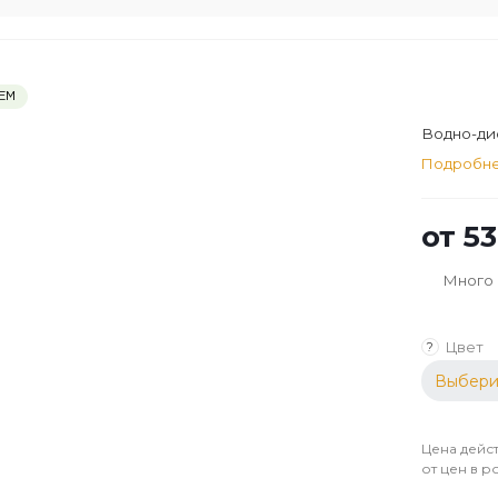
ЕМ
Водно-дис
Подробн
от
53
Много
Цвет
?
Выбери
Цена дейст
от цен в р