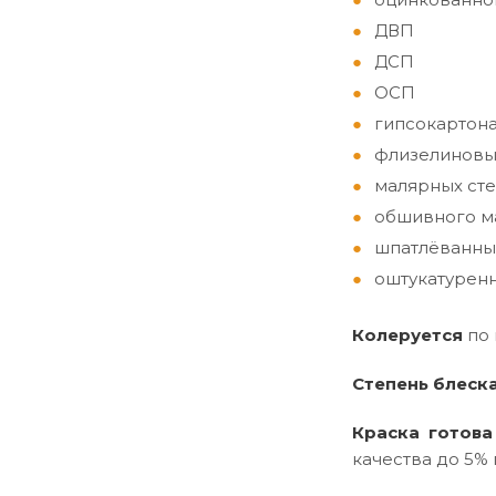
ДВП
ДСП
ОСП
гипсокартон
флизелиновы
малярных сте
обшивного ма
шпатлёванны
оштукатуренн
Колеруется
по
Степень блеск
Краска готова
качества до 5% 