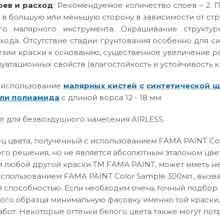
оев и расход
: Рекомендуемое количество слоев – 2. П
 в большую или меньшую сторону в зависимости от ст
го малярного инструмента. Окрашивание структур
хода. Отсутствие стадии грунтования особенно для с
зии краски к основанию, существенное увеличение р
атационных свойств (влагостойкость и устойчивость к
 использование
малярных кистей с синтетической 
ли полиамида
с длиной ворса 12 - 18 мм.
т для безвоздушного нанесения AIRLESS.
 цвета, полученный с использованием FAMA PAINT Col
го решения, но не является абсолютным эталоном цвет
 любой другой краски ТМ FAMA PAINT, может иметь не
использованием FAMA PAINT Color Sample 300мл., вызв
способностью. Если необходим очень точный подбор о
вого образца минимальную фасовку именно той краски,
абот. Некоторые оттенки белого цвета также могут по