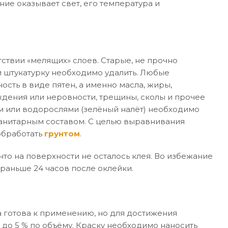
ние оказывает свет, его температура и
ствии «мелящих» слоев. Старые, не прочно
 штукатурку необходимо удалить. Любые
ость в виде пятен, а именно масла, жиры,
дения или неровности, трещины, сколы и прочее
м или водорослями (зелёный налёт) необходимо
санитарным составом. С целью выравнивания
обработать
грунтом
.
то на поверхности не осталось клея. Во избежание
раньше 24 часов после оклейки.
 готова к применению, но для достижения
 до 5 % по объёму. Краску необходимо наносить