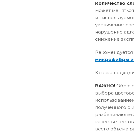
Количество сл
может меняться
и используемо
увеличение рас
нарушение адге
снижение эксплу
Рекомендуется
микрофибры и
Краска подходи
ВАЖНО!
Образец
выбора цветово
использованием
полученного с 
разбеливающей 
качестве тесто
всего объема р