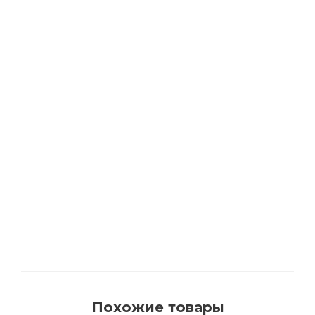
РЕКОМЕНДУЕМ
АКЦИЯ
Растворитель BIOFA 0500 для удаления
смоляных подтеков и очистки инструмента
с цитрусовыми маслами
Много
Похожие товары