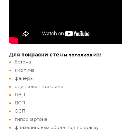
Д
ля
покраски стен
из:
и потолков
бетона
кирпича
фанеры
оцинкованной стали
ДВП
ДСП
ОСП
гипсокартона
флизелиновых обоев под покраску