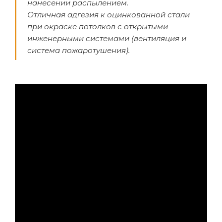
нанесении распылением.
Отличная адгезия к оцинкованной стали
при окраске потолков с открытыми
инженерными системами (вентиляция и
система пожаротушения).