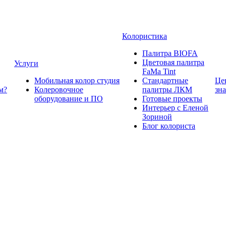
Колористика
Палитра BIOFA
Цветовая палитра
Услуги
FaMa Tint
Мобильная колор студия
Стандартные
Це
м?
Колеровочное
палитры ЛКМ
зн
оборудование и ПО
Готовые проекты
Интерьер с Еленой
Зориной
Блог колориста