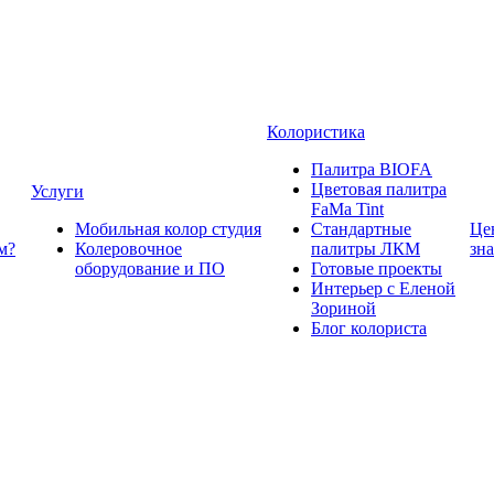
Колористика
Палитра BIOFA
Цветовая палитра
Услуги
FaMa Tint
Мобильная колор студия
Стандартные
Це
м?
Колеровочное
палитры ЛКМ
зн
оборудование и ПО
Готовые проекты
Интерьер с Еленой
Зориной
Блог колориста