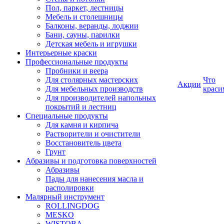
Пол, паркет, лестницы
Мебель и столешницы
Балконы, веранды, лоджии
Бани, сауны, парилки
Детская мебель и игрушки
Интерьерные краски
Профессиональные продукты
Пробники и веера
Для столярных мастерских
Что
Акции
Для мебельных производств
краси
Для производителей напольных
покрытий и лестниц
Специальные продукты
Для камня и кирпича
Растворители и очистители
Восстановитель цвета
Грунт
Абразивы и подготовка поверхностей
Абразивы
Пады для нанесения масла и
располировки
Малярный инструмент
ROLLINGDOG
MESKO
WISTOBA