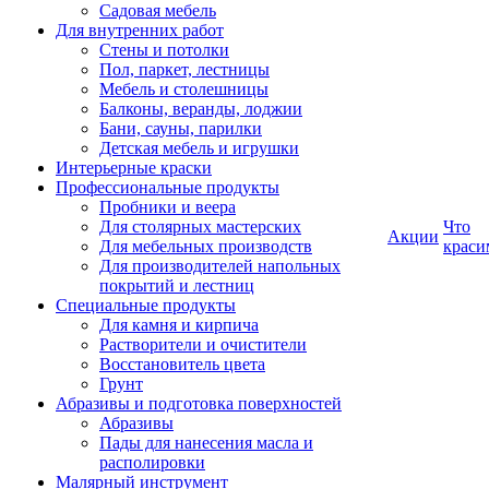
Садовая мебель
Для внутренних работ
Стены и потолки
Пол, паркет, лестницы
Мебель и столешницы
Балконы, веранды, лоджии
Бани, сауны, парилки
Детская мебель и игрушки
Интерьерные краски
Профессиональные продукты
Пробники и веера
Для столярных мастерских
Что
Акции
Для мебельных производств
краси
Для производителей напольных
покрытий и лестниц
Специальные продукты
Для камня и кирпича
Растворители и очистители
Восстановитель цвета
Грунт
Абразивы и подготовка поверхностей
Абразивы
Пады для нанесения масла и
располировки
Малярный инструмент