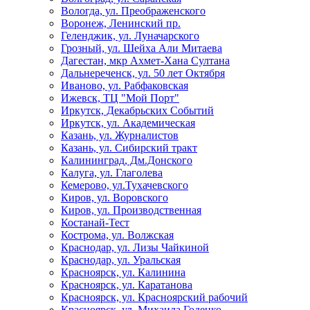
Вологда, ул. Преображенского
Воронеж, Ленинский пр.
Геленджик, ул. Луначарского
Грозный, ул. Шейха Али Митаева
Дагестан, мкр Ахмет-Хана Султана
Дальнереченск, ул. 50 лет Октября
Иваново, ул. Рабфаковская
Ижевск, ТЦ "Мой Порт"
Иркутск, Декабрьских Событий
Иркутск, ул. Академическая
Казань, ул. Журналистов
Казань, ул. Сибирский тракт
Калининград, Дм.Донского
Калуга, ул. Глаголева
Кемерово, ул.Тухачевского
Киров, ул. Воровского
Киров, ул. Производственная
Костанай-Тест
Кострома, ул. Волжская
Краснодар, ул. Лизы Чайкиной
Краснодар, ул. Уральская
Красноярск, ул. Калинина
Красноярск, ул. Каратанова
Красноярск, ул. Красноярский рабочий
Красноярск, ул. Михаила Годенко