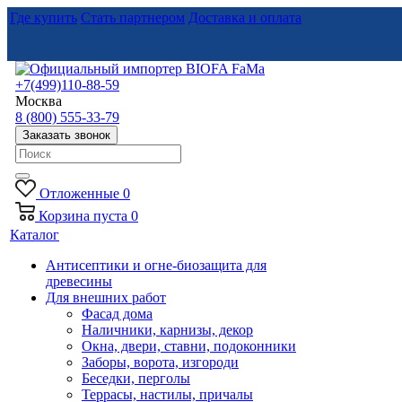
Где купить
Стать партнером
Доставка и оплата
+7(499)110-88-59
Москва
8 (800) 555-33-79
Заказать звонок
Отложенные
0
Корзина
пуста
0
Каталог
Антисептики и огне-биозащита для
древесины
Для внешних работ
Фасад дома
Наличники, карнизы, декор
Окна, двери, ставни, подоконники
Заборы, ворота, изгороди
Беседки, перголы
Террасы, настилы, причалы