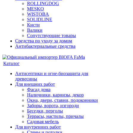
ROLLINGDOG
MESKO
WISTOBA
SOLIDLINE
Кисти
Валики
Сопутствующие товары
Средства по уходу за домом
Антибактериальные средства
Каталог
Антисептики и огне-биозащита для
древесины
Для внешних работ
Фасад дома
Наличники, карнизы, декор
Окна, двери, ставни, подоконники
Заборы, ворота, изгороди
Беседки, перголы
Террасы, настилы, причалы
Садовая мебель
Для внутренних работ
Стены и потолки