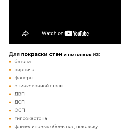
Д
ля
покраски стен
из:
и потолков
бетона
кирпича
фанеры
оцинкованной стали
ДВП
ДСП
ОСП
гипсокартона
флизелиновых обоев под покраску