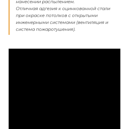
нанесении распылением.
Отличная адгезия к оцинкованной стали
при окраске потолков с открытыми
инженерными системами (вентиляция и
система пожаротушения).