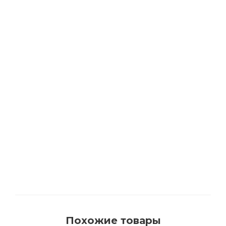
РЕКОМЕНДУЕМ
АКЦИЯ
Растворитель BIOFA 0500 для удаления
смоляных подтеков и очистки инструмента
с цитрусовыми маслами
Много
Похожие товары