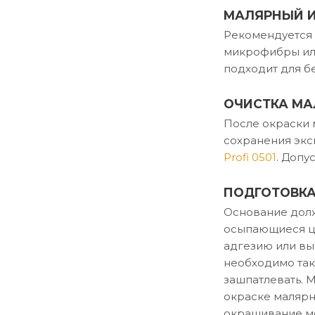
МАЛЯРНЫЙ 
Рекомендуется 
микрофибры или
подходит для б
ОЧИСТКА МА
После окраски 
сохранения экс
Profi 050
1
. Допу
ПОДГОТОВКА
Основание долж
осыпающиеся це
адгезию или вы
необходимо так
зашпатлевать. 
окраске малярн
окрашивание мо