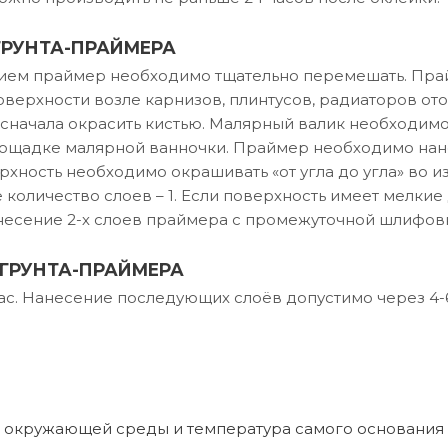
ГРУНТА-ПРАЙМЕРА
ем праймер необходимо тщательно перемешать. Прай
верхности возле карнизов, плинтусов, радиаторов ото
сначала окрасить кистью. Малярный валик необходимо
лощадке малярной ванночки. Праймер необходимо на
рхность необходимо окрашивать «от угла до угла» во 
количество слоев – 1. Если поверхность имеет мелки
несение 2-х слоев праймера с промежуточной шлифовк
ГРУНТА-ПРАЙМЕРА
 час. Нанесение последующих слоёв допустимо через 4-6 
 окружающей среды и температура самого основания д