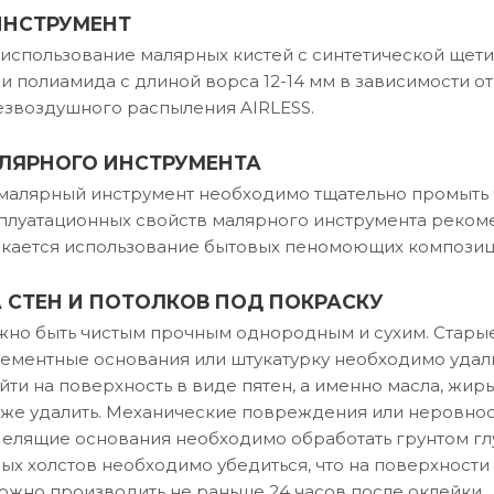
ИНСТРУМЕНТ
использование малярных кистей с синтетической щетин
 полиамида с длиной ворса 12-14 мм в зависимости о
езвоздушного распыления AIRLESS.
ЛЯРНОГО ИНСТРУМЕНТА
малярный инструмент необходимо тщательно промыть 
плуатационных свойств малярного инструмента реком
скается использование бытовых пеномоющих композиц
 СТЕН И ПОТОЛКОВ ПОД ПОКРАСКУ
но быть чистым прочным однородным и сухим. Старые
ментные основания или штукатурку необходимо удалит
йти на поверхность в виде пятен, а именно масла, жи
же удалить. Механические повреждения или неровнос
Мелящие основания необходимо обработать грунтом гл
ых холстов необходимо убедиться, что на поверхности 
жно производить не раньше 24 часов после оклейки.