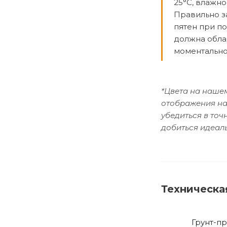
25°C, влажно
Правильно з
пятен при по
должна обла
моментально
*Цвета на нашем
отображения на
убедиться в то
добиться идеаль
Техническа
Грунт-п