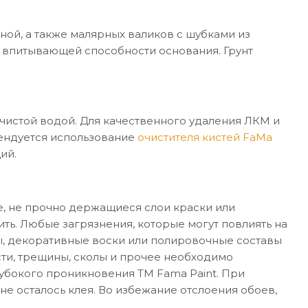
ой, а также малярных валиков с шубками из
т впитывающей способности основания. Грунт
чистой водой. Для качественного удаления ЛКМ и
ендуется использование
очистителя кистей
FaMa
ий.
, не прочно держащиеся слои краски или
ь. Любые загрязнения, которые могут повлиять на
ры, декоративные воски или полировочные составы
ти, трещины, сколы и прочее необходимо
убокого проникновения ТМ Fama Paint. При
не осталось клея. Во избежание отслоения обоев,