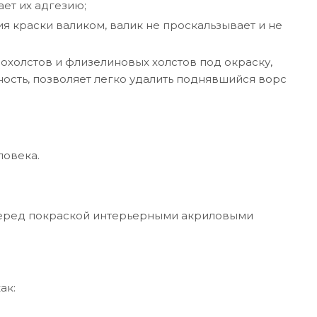
ет их адгезию;
я краски валиком, валик не проскальзывает и не
холстов и флизелиновых холстов под окраску,
ость, позволяет легко удалить поднявшийся ворс
ловека.
перед покраской интерьерными акриловыми
ак: