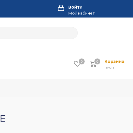
Войти
Мой кабинет
Корзина
0
0
пуста
Е