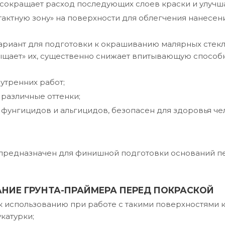
 сокращает расход последующих слоев краски и улучша
тактную зону» на поверхности для облегчения нанесени
риант для подготовки к окрашиванию малярных стекло
щает» их, существенно снижает впитывающую способн
нутренних работ;
 различные оттенки;
фунгицидов и альгицидов, безопасен для здоровья че
Е
 предназначен для финишной подготовки оснований 
НИЕ ГРУНТА-ПРАЙМЕРА ПЕРЕД ПОКРАСКОЙ
 использованию при работе с такими поверхностями к
катурки;