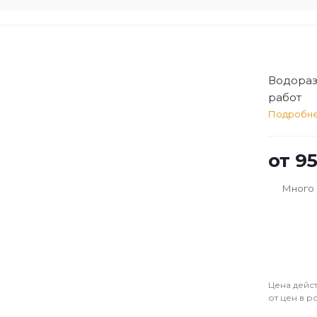
Водораз
работ
Подробн
от
95
Много
Цена дейст
от цен в р