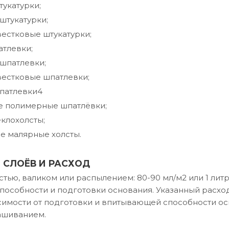
укатурки;
штукатурки;
естковые штукатурки;
тлевки;
шпатлевки;
вестковые шпатлевки;
патлевки4
е полимерные шпатлёвки;
клохолсты;
е малярные холсты.
 СЛОЁВ И РАСХОД
тью, валиком или распылением: 80-90 мл/м2 или 1 литр н
особности и подготовки основания. Указанный расход 
симости от подготовки и впитывающей способности о
ашиванием.