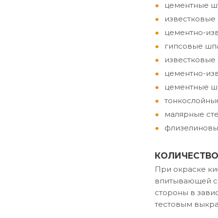
цементные шт
известковые 
цементно-изв
гипсовые шпа
известковые 
цементно-из
цементные ш
тонкослойны
малярные сте
флизелиновы
КОЛИЧЕСТВО
При окраске кис
впитывающей сп
стороны в зави
тестовым выкр