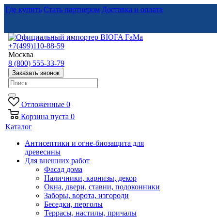
Где купить
Стать партнером
Доставка и оплата
+7(499)110-88-59
Москва
8 (800) 555-33-79
Заказать звонок
Отложенные
0
Корзина
пуста
0
Каталог
Антисептики и огне-биозащита для
древесины
Для внешних работ
Фасад дома
Наличники, карнизы, декор
Окна, двери, ставни, подоконники
Заборы, ворота, изгороди
Беседки, перголы
Террасы, настилы, причалы