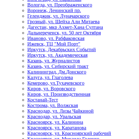
Вологда, ул. Преображенского
Воронеж, Ленинский пр.
Геленджик, ул. Луначарского
Грозный, ул. Шейха Али Митаева
Дагестан, мкр Ахмет-Хана Султана
Дальнереченск, ул. 50 лет Октября
Иваново, ул. Рабфаковская
Ижевск, ТЦ "Мой Порт"
Иркутск, Декабрьских Событий
Иркутск, ул. Академическая
Казань, ул. Журналистов
Казань, ул. Сибирский тракт
Калининград, Дм.Донского
Калуга, ул. Глаголева
Кемерово, ул.Тухачевского
Киров, ул. Воровского
Киров, ул. Производственная
Костанай-Тест
Кострома, ул. Волжская
Краснодар, ул. Лизы Чайкиной
Краснодар, ул. Уральская
Красноярск, ул. Калинина
Красноярск, ул. Каратанова
Красноярск, ул. Красноярский рабочий
Красноярск, ул. Михаила Годенко