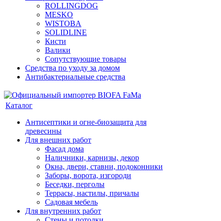
ROLLINGDOG
MESKO
WISTOBA
SOLIDLINE
Кисти
Валики
Сопутствующие товары
Средства по уходу за домом
Антибактериальные средства
Каталог
Антисептики и огне-биозащита для
древесины
Для внешних работ
Фасад дома
Наличники, карнизы, декор
Окна, двери, ставни, подоконники
Заборы, ворота, изгороди
Беседки, перголы
Террасы, настилы, причалы
Садовая мебель
Для внутренних работ
Стены и потолки