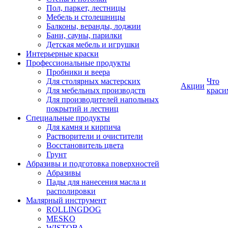
Пол, паркет, лестницы
Мебель и столешницы
Балконы, веранды, лоджии
Бани, сауны, парилки
Детская мебель и игрушки
Интерьерные краски
Профессиональные продукты
Пробники и веера
Для столярных мастерских
Что
Акции
Для мебельных производств
краси
Для производителей напольных
покрытий и лестниц
Специальные продукты
Для камня и кирпича
Растворители и очистители
Восстановитель цвета
Грунт
Абразивы и подготовка поверхностей
Абразивы
Пады для нанесения масла и
располировки
Малярный инструмент
ROLLINGDOG
MESKO
WISTOBA