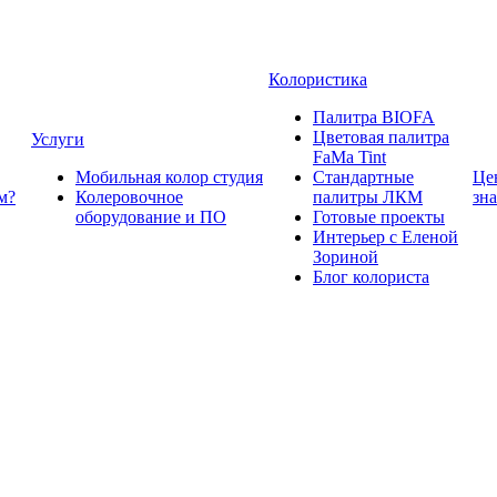
Колористика
Палитра BIOFA
Цветовая палитра
Услуги
FaMa Tint
Мобильная колор студия
Стандартные
Це
м?
Колеровочное
палитры ЛКМ
зн
оборудование и ПО
Готовые проекты
Интерьер с Еленой
Зориной
Блог колориста