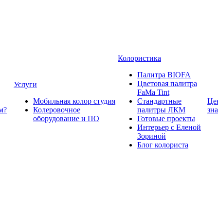
Колористика
Палитра BIOFA
Цветовая палитра
Услуги
FaMa Tint
Мобильная колор студия
Стандартные
Це
м?
Колеровочное
палитры ЛКМ
зн
оборудование и ПО
Готовые проекты
Интерьер с Еленой
Зориной
Блог колориста