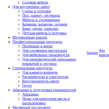
Садовая мебель
Для внутренних работ
Стены и потолки
Пол, паркет, лестницы
Мебель и столешницы
Балконы, веранды, лоджии
Бани, сауны, парилки
Детская мебель и игрушки
Интерьерные краски
Профессиональные продукты
Пробники и веера
Для столярных мастерских
Что
Акции
Для мебельных производств
краси
Для производителей напольных
покрытий и лестниц
Специальные продукты
Для камня и кирпича
Растворители и очистители
Восстановитель цвета
Грунт
Абразивы и подготовка поверхностей
Абразивы
Пады для нанесения масла и
располировки
Малярный инструмент