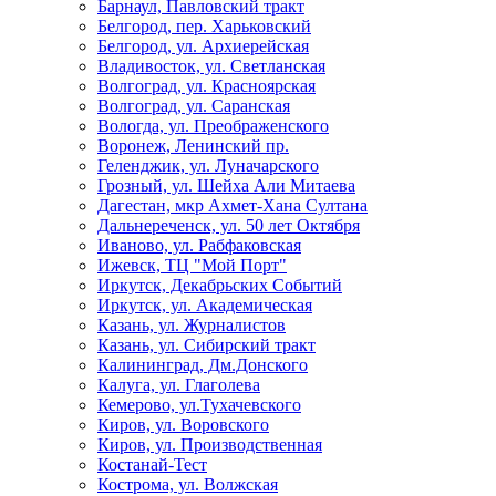
Барнаул, Павловский тракт
Белгород, пер. Харьковский
Белгород, ул. Архиерейская
Владивосток, ул. Светланская
Волгоград, ул. Красноярская
Волгоград, ул. Саранская
Вологда, ул. Преображенского
Воронеж, Ленинский пр.
Геленджик, ул. Луначарского
Грозный, ул. Шейха Али Митаева
Дагестан, мкр Ахмет-Хана Султана
Дальнереченск, ул. 50 лет Октября
Иваново, ул. Рабфаковская
Ижевск, ТЦ "Мой Порт"
Иркутск, Декабрьских Событий
Иркутск, ул. Академическая
Казань, ул. Журналистов
Казань, ул. Сибирский тракт
Калининград, Дм.Донского
Калуга, ул. Глаголева
Кемерово, ул.Тухачевского
Киров, ул. Воровского
Киров, ул. Производственная
Костанай-Тест
Кострома, ул. Волжская