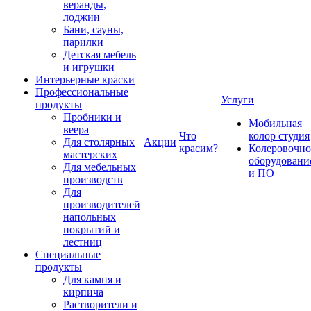
веранды,
лоджии
Бани, сауны,
парилки
Детская мебель
и игрушки
Интерьерные краски
Профессиональные
Услуги
продукты
Пробники и
Мобильная
веера
Что
колор студия
Для столярных
Акции
красим?
Колеровочно
мастерских
оборудовани
Для мебельных
и ПО
производств
Для
производителей
напольных
покрытий и
лестниц
Специальные
продукты
Для камня и
кирпича
Растворители и