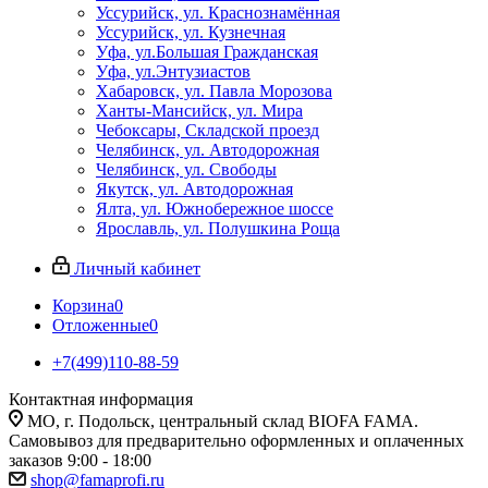
Уссурийск, ул. Краснознамённая
Уссурийск, ул. Кузнечная
Уфа, ул.Большая Гражданская
Уфа, ул.Энтузиастов
Хабаровск, ул. Павла Морозова
Ханты-Мансийск, ул. Мира
Чебоксары, Складской проезд
Челябинск, ул. Автодорожная
Челябинск, ул. Свободы
Якутск, ул. Автодорожная
Ялта, ул. Южнобережное шоссе
Ярославль, ул. Полушкина Роща
Личный кабинет
Корзина
0
Отложенные
0
+7(499)110-88-59
Контактная информация
МО, г. Подольск, центральный склад BIOFA FAMA.
Самовывоз для предварительно оформленных и оплаченных
заказов 9:00 - 18:00
shop@famaprofi.ru