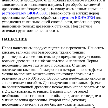
поверхность необходимо отшлифовать абразивом P120-P150 в
зависимости от назначения изделия. При обработке свежей
древесины необходимо удалить смолу из смоляных карманов
растворителем BIOFA 0500
. Поверхность из мягких пород
древесины необходимо обработать
грунтом BIOFA 3754
для
усреднения её впитывающей способности, особенно перед
нанесением темных древесных оттенков. Под светлые
оттенки грунт можно не наносить.
НАНЕСЕНИЕ
Перед нанесением продукт тщательно перемешать. Наносить
кистью, валиком или безворсовой тканью тонким
равномерным слоем, тщательно распределяя продукт вдоль
волокон древесины и избегая потёков и наплывов. Торцы
необходимо также тщательно прокрасить. С целью
достижения тактильной гладкости и декоративного эффекта
можно выполнить межслойную шлифовку абразивом с
размером зерна P500-P600. Второй слой необходимо наносить
аналогичным способом. Для получения винтажных эффектов
на брашированной древесине необходимо использовать масло
в 2-х контрастных оттенках. Первый слой (оттенок)
необходимо нанести плотно, чтобы прокрасить и твердые и
мягкие волокна древесины. Второй слой (оттенок)
необходимо нанести, а затем быстро удалить излишки с