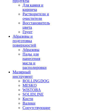
продукты
Для камня и
кирпича
Растворители и
очистители
Восстановитель
цвета
Грунт
Абразивы и
подготовка
поверхностей
Абразивы
Пады для
нанесения
масла и
располировки
Малярный
инструмент
ROLLINGDOG
MESKO
WISTOBA
SOLIDLINE
Кисти
Валики
Сопутствующие