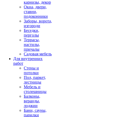
карнизы, декор
Окна, двери,
ставни,
подоконники
Заборы, ворота,
изгороди
Беседки,
перголы
Террасы,
настилы,
причалы
Садовая мебель
Для внутренних
работ
Стены и
потолки
Пол, паркет,
лестницы
Мебель и
столешницы
Балконы,
веранды,
лоджии
Бани, сауны,
парилки