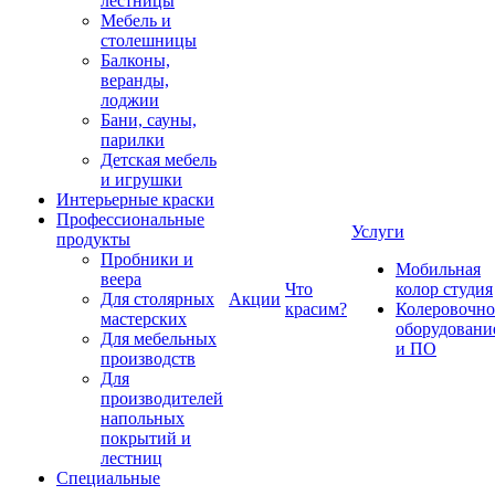
лестницы
Мебель и
столешницы
Балконы,
веранды,
лоджии
Бани, сауны,
парилки
Детская мебель
и игрушки
Интерьерные краски
Профессиональные
Услуги
продукты
Пробники и
Мобильная
веера
Что
колор студия
Для столярных
Акции
красим?
Колеровочно
мастерских
оборудовани
Для мебельных
и ПО
производств
Для
производителей
напольных
покрытий и
лестниц
Специальные