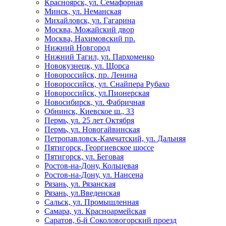
Красноярск, ул. Семафорная
Минск, ул. Неманская
Михайловск, ул. Гагарина
Москва, Можайский двор
Москва, Нахимовский пр.
Нижний Новгород
Нижний Тагил, ул. Пархоменко
Новокузнецк, ул. Щорса
Новороссийск, пр. Ленина
Новороссийск, ул. Снайпера Рубахо
Новороссийск, ул.Пионерская
Новосибирск, ул. Фабричная
Обнинск, Киевское ш., 33
Пермь, ул. 25 лет Октября
Пермь, ул. Новогайвинская
Петропавловск-Камчатский, ул. Дальняя
Пятигорск, Георгиевское шоссе
Пятигорск, ул. Беговая
Ростов-на-Дону, Кольцевая
Ростов-на-Дону, ул. Нансена
Рязань, ул. Рязанская
Рязань, ул.Введенская
Сальск, ул. Промышленная
Самара, ул. Красноармейская
Саратов, 6-й Соколовогорский проезд