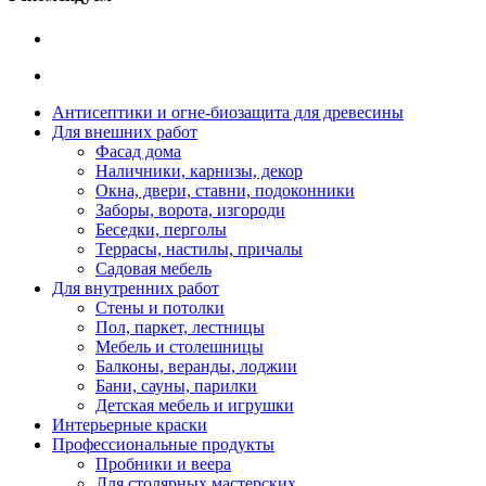
Антисептики и огне-биозащита для древесины
Для внешних работ
Фасад дома
Наличники, карнизы, декор
Окна, двери, ставни, подоконники
Заборы, ворота, изгороди
Беседки, перголы
Террасы, настилы, причалы
Садовая мебель
Для внутренних работ
Стены и потолки
Пол, паркет, лестницы
Мебель и столешницы
Балконы, веранды, лоджии
Бани, сауны, парилки
Детская мебель и игрушки
Интерьерные краски
Профессиональные продукты
Пробники и веера
Для столярных мастерских