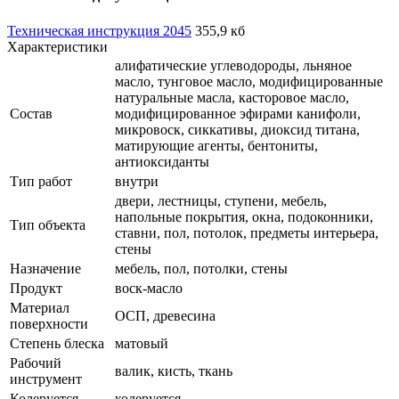
Техническая инструкция 2045
355,9 кб
Характеристики
алифатические углеводороды, льняное
масло, тунговое масло, модифицированные
натуральные масла, касторовое масло,
Состав
модифицированное эфирами канифоли,
микровоск, сиккативы, диоксид титана,
матирующие агенты, бентониты,
антиоксиданты
Тип работ
внутри
двери, лестницы, ступени, мебель,
напольные покрытия, окна, подоконники,
Тип объекта
ставни, пол, потолок, предметы интерьера,
стены
Назначение
мебель, пол, потолки, стены
Продукт
воск-масло
Материал
ОСП, древесина
поверхности
Степень блеска
матовый
Рабочий
валик, кисть, ткань
инструмент
Колеруется
колеруется