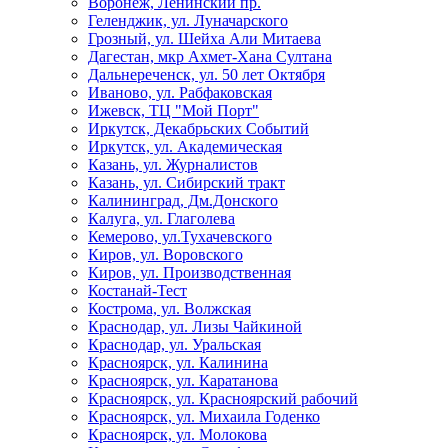
Воронеж, Ленинский пр.
Геленджик, ул. Луначарского
Грозный, ул. Шейха Али Митаева
Дагестан, мкр Ахмет-Хана Султана
Дальнереченск, ул. 50 лет Октября
Иваново, ул. Рабфаковская
Ижевск, ТЦ "Мой Порт"
Иркутск, Декабрьских Событий
Иркутск, ул. Академическая
Казань, ул. Журналистов
Казань, ул. Сибирский тракт
Калининград, Дм.Донского
Калуга, ул. Глаголева
Кемерово, ул.Тухачевского
Киров, ул. Воровского
Киров, ул. Производственная
Костанай-Тест
Кострома, ул. Волжская
Краснодар, ул. Лизы Чайкиной
Краснодар, ул. Уральская
Красноярск, ул. Калинина
Красноярск, ул. Каратанова
Красноярск, ул. Красноярский рабочий
Красноярск, ул. Михаила Годенко
Красноярск, ул. Молокова