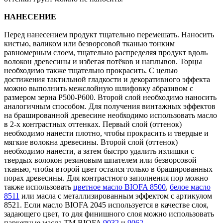
НАНЕСЕНИЕ
Перед нанесением продукт тщательно перемешать. Наносить
кистью, валиком или безворсовой тканью тонким
равномерным слоем, тщательно распределяя продукт вдоль
волокон древесины и избегая потёков и наплывов. Торцы
необходимо также тщательно прокрасить. С целью
достижения тактильной гладкости и декоративного эффекта
можно выполнить межслойную шлифовку абразивом с
размером зерна P500-P600. Второй слой необходимо наносить
аналогичным способом. Для получения винтажных эффектов
на брашированной древесине необходимо использовать масло
в 2-х контрастных оттенках. Первый слой (оттенок)
необходимо нанести плотно, чтобы прокрасить и твердые и
мягкие волокна древесины. Второй слой (оттенок)
необходимо нанести, а затем быстро удалить излишки с
твердых волокон резиновым шпателем или безворсовой
тканью, чтобы второй цвет остался только в брашированных
порах древесины. Для контрастного заполнения пор можно
также использовать
цветное масло BIOFA 8500
,
белое масло
8511
или масла с металлизированным эффектом с артикулом
8521. Если масло BIOFA 2045 используется в качестве слоя,
задающего цвет, то для финишного слоя можно использовать
паркетные масла ТМ BIOFA
9032
и
9062
.