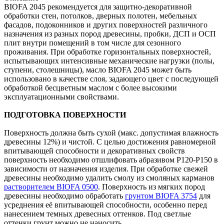
BIOFA 2045 рекомендуется для защитно-декоративной
обработки стен, потолков, дверных полотен, мебельных
фасадов, подоконников и других поверхностей различного
назначения из разных пород древесины, пробки, ДСП и ОСП
плит внутри помещений в том числе для сезонного
проживания. При обработке горизонтальных поверхностей,
испытывающих интенсивные механические нагрузки (полы,
ступени, столешницы), масло BIOFA 2045 может быть
использовано в качестве слоя, задающего цвет с последующей
обработкой бесцветным маслом с более высокими
эксплуатационными свойствами.
ПОДГОТОВКА ПОВЕРХНОСТИ
Поверхность должна быть сухой (макс. допустимая влажность
древесины 12%) и чистой. С целью достижения равномерной
впитывающей способности и декоративных свойств
поверхность необходимо отшлифовать абразивом P120-P150 в
зависимости от назначения изделия. При обработке свежей
древесины необходимо удалить смолу из смоляных карманов
растворителем BIOFA 0500
. Поверхность из мягких пород
древесины необходимо обработать
грунтом BIOFA 3754
для
усреднения её впитывающей способности, особенно перед
нанесением темных древесных оттенков. Под светлые
оттенки грунт можно не наносить.