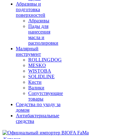
Абразивы и
подготовка
поверхностей
Абразивы
Пады для
нанесения
масла и
располировки
Малярный
инструмент
ROLLINGDOG
MESKO
WISTOBA
SOLIDLINE
Кисти
Валики
Сопутствующие
товары
Средства по уходу за
домом
Антибактериальные
средства