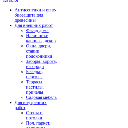
Каталог
Антисептики и огне-
биозащита для
древесины
Для внешних работ
Фасад дома
Наличники,
карнизы, декор
Окна, двери,
ставни,
подоконники
Заборы, ворота,
изгороди
Беседки,
перголы
Террасы,
настилы,
причалы
Садовая мебель
Для внутренних
работ
Стены и
потолки
Пол, паркет,