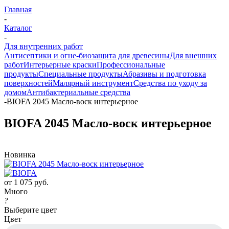
Главная
-
Каталог
-
Для внутренних работ
Антисептики и огне-биозащита для древесины
Для внешних
работ
Интерьерные краски
Профессиональные
продукты
Специальные продукты
Абразивы и подготовка
поверхностей
Малярный инструмент
Средства по уходу за
домом
Антибактериальные средства
-
BIOFA 2045 Масло-воск интерьерное
BIOFA 2045 Масло-воск интерьерное
Новинка
от
1 075 руб.
Много
?
Выберите цвет
Цвет