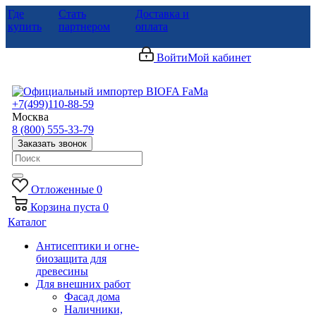
Где
Стать
Доставка и
купить
партнером
оплата
Войти
Мой кабинет
+7(499)110-88-59
Москва
8 (800) 555-33-79
Заказать звонок
Отложенные
0
Корзина
пуста
0
Каталог
Антисептики и огне-
биозащита для
древесины
Для внешних работ
Фасад дома
Наличники,