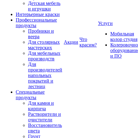
Детская мебель
и игрушки
Интерьерные краски
Профессиональные
Услуги
продукты
Пробники и
Мобильная
веера
Что
колор студия
Для столярных
Акции
красим?
Колеровочно
мастерских
оборудовани
Для мебельных
и ПО
производств
Для
производителей
напольных
покрытий и
лестниц
Специальные
продукты
Для камня и
кирпича
Растворители и
очистители
Восстановитель
цвета
Грунт