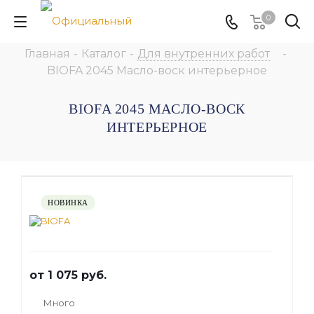
0
Главная
-
Каталог
-
Для внутренних работ
-
BIOFA 2045 Масло-воск интерьерное
BIOFA 2045 МАСЛО-ВОСК
ИНТЕРЬЕРНОЕ
НОВИНКА
от
1 075 руб.
Много