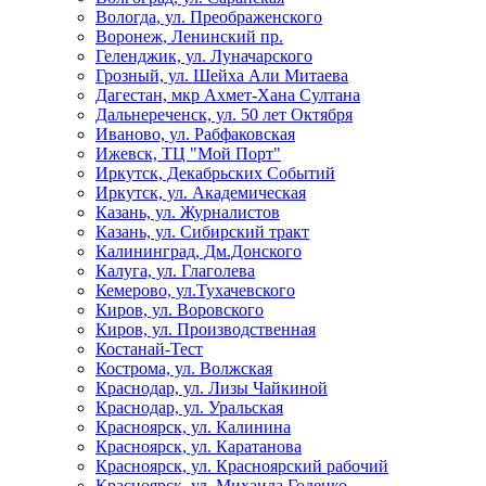
Вологда, ул. Преображенского
Воронеж, Ленинский пр.
Геленджик, ул. Луначарского
Грозный, ул. Шейха Али Митаева
Дагестан, мкр Ахмет-Хана Султана
Дальнереченск, ул. 50 лет Октября
Иваново, ул. Рабфаковская
Ижевск, ТЦ "Мой Порт"
Иркутск, Декабрьских Событий
Иркутск, ул. Академическая
Казань, ул. Журналистов
Казань, ул. Сибирский тракт
Калининград, Дм.Донского
Калуга, ул. Глаголева
Кемерово, ул.Тухачевского
Киров, ул. Воровского
Киров, ул. Производственная
Костанай-Тест
Кострома, ул. Волжская
Краснодар, ул. Лизы Чайкиной
Краснодар, ул. Уральская
Красноярск, ул. Калинина
Красноярск, ул. Каратанова
Красноярск, ул. Красноярский рабочий
Красноярск, ул. Михаила Годенко