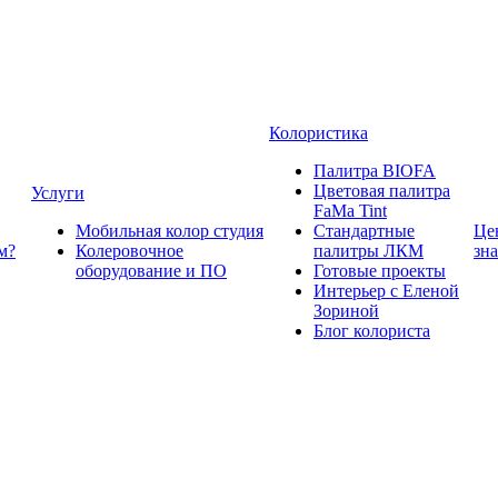
Колористика
Палитра BIOFA
Цветовая палитра
Услуги
FaMa Tint
Мобильная колор студия
Стандартные
Це
м?
Колеровочное
палитры ЛКМ
зн
оборудование и ПО
Готовые проекты
Интерьер с Еленой
Зориной
Блог колориста