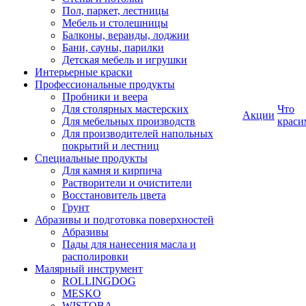
Пол, паркет, лестницы
Мебель и столешницы
Балконы, веранды, лоджии
Бани, сауны, парилки
Детская мебель и игрушки
Интерьерные краски
Профессиональные продукты
Пробники и веера
Для столярных мастерских
Что
Акции
Для мебельных производств
краси
Для производителей напольных
покрытий и лестниц
Специальные продукты
Для камня и кирпича
Растворители и очистители
Восстановитель цвета
Грунт
Абразивы и подготовка поверхностей
Абразивы
Пады для нанесения масла и
располировки
Малярный инструмент
ROLLINGDOG
MESKO
WISTOBA