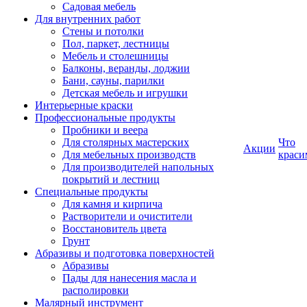
Садовая мебель
Для внутренних работ
Стены и потолки
Пол, паркет, лестницы
Мебель и столешницы
Балконы, веранды, лоджии
Бани, сауны, парилки
Детская мебель и игрушки
Интерьерные краски
Профессиональные продукты
Пробники и веера
Для столярных мастерских
Что
Акции
Для мебельных производств
краси
Для производителей напольных
покрытий и лестниц
Специальные продукты
Для камня и кирпича
Растворители и очистители
Восстановитель цвета
Грунт
Абразивы и подготовка поверхностей
Абразивы
Пады для нанесения масла и
располировки
Малярный инструмент