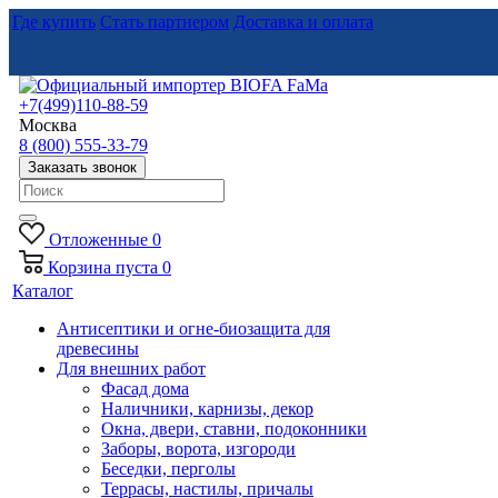
Где купить
Стать партнером
Доставка и оплата
+7(499)110-88-59
Москва
8 (800) 555-33-79
Заказать звонок
Отложенные
0
Корзина
пуста
0
Каталог
Антисептики и огне-биозащита для
древесины
Для внешних работ
Фасад дома
Наличники, карнизы, декор
Окна, двери, ставни, подоконники
Заборы, ворота, изгороди
Беседки, перголы
Террасы, настилы, причалы