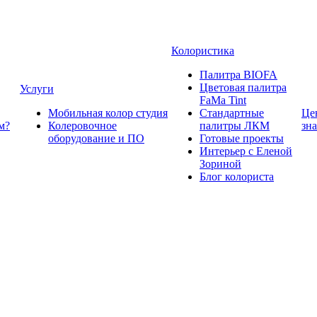
Колористика
Палитра BIOFA
Цветовая палитра
Услуги
FaMa Tint
Мобильная колор студия
Стандартные
Це
м?
Колеровочное
палитры ЛКМ
зн
оборудование и ПО
Готовые проекты
Интерьер с Еленой
Зориной
Блог колориста