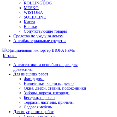
ROLLINGDOG
MESKO
WISTOBA
SOLIDLINE
Кисти
Валики
Сопутствующие товары
Средства по уходу за домом
Антибактериальные средства
Каталог
Антисептики и огне-биозащита для
древесины
Для внешних работ
Фасад дома
Наличники, карнизы, декор
Окна, двери, ставни, подоконники
Заборы, ворота, изгороди
Беседки, перголы
Террасы, настилы, причалы
Садовая мебель
Для внутренних работ
Стены и потолки